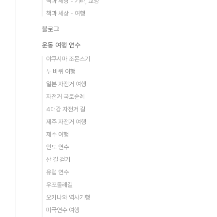
책과 세상 - 기타, 교양
책과 세상 - 여행
블로그
운동 여행 연수
야쿠시마 조몬스기
두 바퀴 여행
일본 자전거 여행
자전거 국토순례
4대강 자전거 길
제주 자전거 여행
제주 여행
인도 연수
산 길 걷기
유럽 연수
우포둘레길
오키나와 역사기행
미국연수 여행