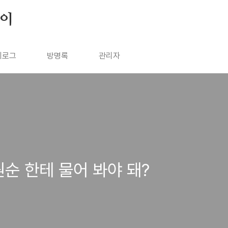
살이
치로그
방명록
관리자
원순 한테 물어 봐야 돼?