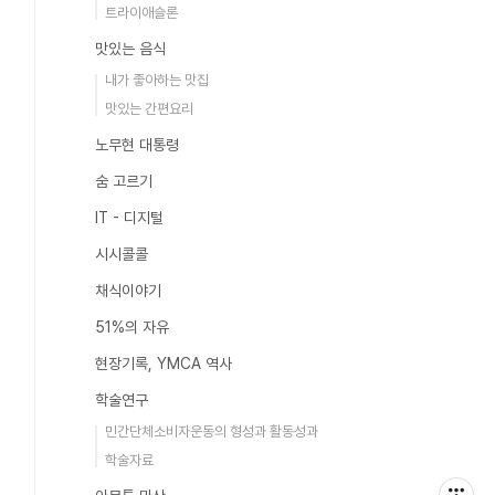
트라이애슬론
맛있는 음식
내가 좋아하는 맛집
맛있는 간편요리
노무현 대통령
숨 고르기
IT - 디지털
시시콜콜
채식이야기
51%의 자유
현장기록, YMCA 역사
학술연구
민간단체소비자운동의 형성과 활동성과
학술자료