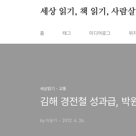
본문 바로가기
세상 읽기, 책 읽기, 사람
홈
태그
미디어로그
위
세상읽기 - 교통
김해 경전철 성과급, 박
by 이윤기
2012. 6. 26.