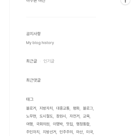
아무튼 마산
공지사항
My blog history
최근글
인기글
최근댓글
태그
블로거
지방자치
대중교통
평화
블로그
노무현
도시철도
창원시
자전거
교육
여행
국회의원
이명박
맛집
행정통합
주민자치
지방선거
민주주의
마산
미국