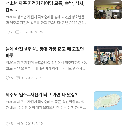
청소년 제주 자전거 라이딩 교통, 숙박, 식사,
간식 ~
글 내용
YMCA 청소년 자전거 국토순례를 함께 다녔던 청소년들
과 제주도 자전거 일주를 하고 왔습니다. 지난 2018년 1월
5일부터 8일까지 3박 4일 일정으로 다녀왔는데, 출발하는
작성시간
2
0
2018. 2. 26.
날 밤에 부산에서 배를 탔기 때문에 3박 3일 이나 다름 없
는 일정이었습니다. 제주로 출발하는 첫 날 일정이라고 해
봐야 마산에서 부산까지 관광버스로 이동하여 제주가는 여
물에 빠진 생쥐꼴...생애 가장 춥고 배 고팠던
객선에서 저녁을 먹고 잠을 잔 것이 전부이기 때문입니다.
하루
자전거 제주 일주 계획을 세우면서 가장 먼저 고민하였던
글 내용
것은 교통편이었습니다. 결론은 간단합니다. 제주에서 자
YMCA 제주 자전거 국토순례③ 성산에서 제주항까지 62.
전거를 빌릴 생각이면 비행기를 타면 되고, 내 자전거를 가
2km 전날 오후부터 내리던 비가 아침이 되어도 멈추지 않
져가서 탈 생각이면 배를 타는 것이 무난합니다. 물론 비행
았습니다. 아침 7시...아직 어둠이 남아있는 새벽 길을 떠났
작성시간
5
0
2018. 2. 21.
기에도 자전거를 싣고 갈 수 있지만 저희 처럼 일행이 25
습니다. 모두 비옷을 겹쳐 입고 비에 몸이 젖지 않도록 단단
명이나 되는 경우엔 배를 타고 ..
히 채비를 하고 나섰습니다만 가장 큰 기대는 1~2시간 후
에 비가 그쳐주었으면 좋겠다는 바람이었습니다. 자전거를
제주도 일주...자전거 타고 가면 다 맛집?
타고 숙소에서 약 2~3km를 달려 제주에 올 때마다 빠지
글 내용
YMCA 제주도 자전거 국토순례② 중문-성산일출봉까지
지 않고 들러는 시흥리 해녀의집에서 조개죽으로 아침을
74.1km 라이딩 아직 해가 올라오기 전 이른 아침 7시에
먹었습니다. 바다내음 가득한 따끈한 조개죽으로 가볍지
숙소를 출발하였습니다. 대략 75km 정도만 달리면 되는
않은 식사를 마치고 길을 나서는데, 아침 출발 때보다 바람
날이라 조금 천천히 출발할 수도 있었습니다만, 일기예보
이 훨씬 새게 불기 시작하였습니다. 노끈과 테잎으로 비옷
작성시간
3
0
2018. 2. 19.
에 오후 늦게부터 다음 날까지 비 소식이 있어 서둘렀습니
이 바람에 펄럭이지 않도록 단단히 묶어야 했습니다. 모두