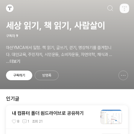
검색하기
티스토리
세상 읽기, 책 읽기, 사람살이
구독자
9
마산YMCA에서 일함. 책 읽기, 글쓰기, 걷기, 명상하기를 즐겨합니
다. 대안교육, 주민자치, 시민운동, 소비자운동, 자연의학, 채식과 바
른 먹거리, 공동체 운동에 관심. ymcatop@gmail.com http://twt
...더보기
kr.com/ymcaman http://www.facebook.com/ymcaman
구독하기
방명록
신고하기 레이어
열기
인기글
내 컴퓨터 폴더 원드라이브로 공유하기
8
1
조회
21