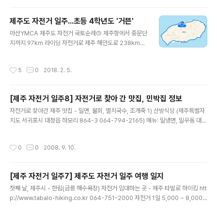
다. 비가 내리기 전에 성산 일출봉 숙소에 도착하기 위하여
자전거를 타고 빗속으로 출발하는..
오후 4시까지 라이딩을 마칠 수 있도록 시간 계획을 세웠
제주도 자전거 일주...초등 4학년도 '거뜬'
습니다. 둘째 날이 되자 국토순례에 참가한 청소년들은 훨
글 내용
씬 안정감이 생기고 여유로웠습니다. 따뜻한 서귀포 날씨
마산YMCA 제주도 자전거 국토순례① 제주항에서 중문단
덕분에 첫날 보다 자전거 타기에 좋은 여건이었습니다. 10
지까지 97km 라이딩 자전거로 제주 해안도로 238km를
년 전 제주도 자전거 일주 때는 일주도로를 따라 성산일출
일주하였습니다. 딱 10년 만입니다. 2007년 여름 당시 중
봉으로 갔었는데, 그 때는 서귀포 근처를 지나갈 때 오르막
학교 2학년이었던 아들과 처음으로 YMCA 청소년 통일
작성시간
5
0
2018. 2. 5.
구간이 많아서 힘들었던 기억이 남아..
자전거 국토순례를 마산에서 임진각까지 완주하고 온 그
자신감과 열정으로, 2008년 1월 한 겨울에 대학Y 회원들
을 모아 자전거 제주 일주를 하고 왔습니다. 10년 넘게 자
[제주 자전거 일주8] 자전거로 찾아 간 맛집, 민박집 정보
전거 국토순례를 진행해 온 지금 뒤돌아 생각해보면, 상당
글 내용
히 무모한 도전이었고 고생도 많이 하였습니다만, 평생 기
자전거로 찾아간 제주 맛집 - 밀면, 물회, 멸치국수, 조개죽 1) 산방식당 (제주특별자
억되는 추억이 되어 있습니다. 10년 만에 다시 제주도 라이
치도 서귀포시 대정읍 하모리 864-3 064-794-2165) 메뉴: 밀냉면, 밀우동 대정
딩 프로그램을 만든 것은 지난 여름(2017년) 자전거 국토
읍 모슬포수협 만나서 직진해서 송악산으로 향했는데, 모슬포수협에서 산방식당 가
순례에 참가했던 청소년들과 헤어질 때 "겨울에 제주도에
기위해 back해서 농협쪽으로 향하면 두 번째 사거리 안나식당 보임(500미터 앞)-
작성시간
0
0
2008. 9. 10.
자전거 타러 한 번 가자"고..
> 우회전함-> 안나식당을 왼쪽에 놓고 50미터 직진 함. (이튿날은 출발해서 해변가
풍력발전기 보고 대정 표지판 보면서 길따라 가다가 두 갈래 길에서 “대정중문 표지
판” 보면서 우측으로 계속 진행해 대정으로 들어감-> 마을도로 진입해 대정초등학
[제주 자전거 일주7] 제주도 자전거 일주 여행 일지
교 지나 좀 더 진입하면 갈래길이 나옴-> 우측으로 직진하면 곧 마을입구에 주유소
글 내용
나옴-> 산방식당 물어보면 잘 가르쳐줌 2) 공..
첫째 날, 제주시 - 한림(금릉 해수욕장) 자전거 임대하는 곳 - 제주 타발로 하이킹 htt
p://www.tabalo-hiking.co.kr 064-751-2000 자전거 1일 5,000 ~ 8,000
원, 헬멧 3,000원(자전거 임대기간 내내 1번), 텐트, 코펠, 비옷 등 기타 장비 무상 임