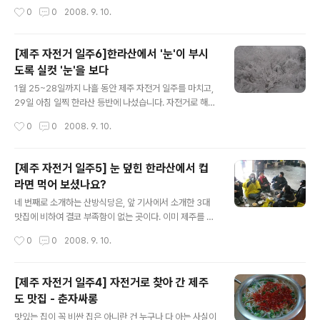
대, 제주 자전거 하이킹 지도 무료제공, 제주공항, 제주항 픽업 가능, 제주 일주 후 완
작성시간
0
0
2008. 9. 10.
주증 증정 1월 25일 (날씨: 흐림) / 약 50km 구간 07:15 마산역 집결 08:37 김해
공항도착 10:05 제주행 비행기 탑승 11:15 제주공항 도착 11:30 타발로 하이킹 도
착 12:00 점심식사(소머리 국밥, 타발로 하이킹 건너편) 12:45 점심식사마침 13:2
[제주 자전거 일주6]한라산에서 '눈'이 부시
0 발대식, 자전거 종주 시작 13:35 용두암 ..
도록 실컷 '눈'을 보다
글 내용
1월 25~28일까지 나흘 동안 제주 자전거 일주를 마치고,
29일 아침 일찍 한라산 등반에 나섰습니다. 자전거로 해안
도로를 따라 240km를 달린 무거운 몸을 새벽 5시에 깨워
작성시간
0
0
2008. 9. 10.
아침 6시 '성판악'으로 향하는 시외버스를 탔습니다. 시외
버스는 하루 전부터 내린 눈이 쌓인 중산간도로를 따라 해
발 800m에 있는 성팍악 휴게소까지 40분 만에 도착하였
[제주 자전거 일주5] 눈 덮힌 한라산에서 컵
습니다. 하얗게 쌓인 눈을 보며 와~하는 탄성을 지르며 각
라면 먹어 보셨나요?
자 준비해 온 아이젠을 착용하고, 하루 종일 눈이 내릴 거라
글 내용
는 대피소 직원의 이야기를 듣고 1회용 비닐 우의를 구입하
네 번째로 소개하는 산방식당은, 앞 기사에서 소개한 3대
였습니다. 관리사무소 직원은 한라산에 대설 주의보가 내
맛집에 비하여 결코 부족함이 없는 곳이다. 이미 제주를 찾
렸다면서, "진달래 대피소에서 우리 직원이 백록담 등산을
는 많은 사람들에게 널리 알려진 식당이다. 아마 여름에 자
작성시간
0
0
2008. 9. 10.
통제하면 바로 하산해야 한다"고 다짐을 받았습니다. 난생
전거 일주를 했더라면, 이 집이 첫 손가락에 꼽혔을지도 모
처음 겨울 산행에 나선..
른다. 이어서 소개하는 음식은 이른바 맛집에서 먹은 음식
은 아니다. 여행을 하며 재래시장과 정육점에서 사먹은 생
[제주 자전거 일주4] 자전거로 찾아 간 제주
선회와 흑돼지 바비큐도 기사로 소개할 만큼 맛있었다. 음
도 맛집 - 춘자싸롱
식 맛뿐만 아니라 곳곳에서 만난 사람 냄새 물씬 풍기는
글 내용
'정'과 이야기가 담겨 있어 함께 소개한다. 쫄깃한 면발 '밀
맛있는 집이 꼭 비싼 집은 아니란 건 누구나 다 아는 사실이