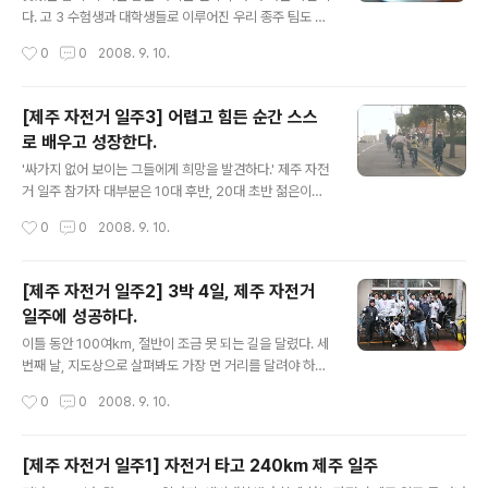
면'과 구수한 국물이 일품인 '고기우동' 돼지고기 수육, 밀
다. 고 3 수험생과 대학생들로 이루어진 우리 종주 팀도 비
면, 고기우동. 딱 세 가지만 하는 집. 세상 모든 맛집이 가진
싼 음식을 찾아다닐 형편은 아니었다. 그렇지만 이왕 돈 주
작성시간
0
0
2008. 9. 10.
공통점은 여러 가지 메뉴가 없다는 것. 이 집도 마찬가지다.
고 먹는 음식인데 아무 거나 먹을 수도 없었다. 그래서 우리
문도 열기 전인 ..
관심은 싸고 맛있는 집을 찾아서 밥을 먹는 일이었다. 준비
팀은 제주도로 떠나기 전부터 여기저기 인터넷 사이트를
[제주 자전거 일주3] 어렵고 힘든 순간 스스
찾아다니며 맛집 정보를 찾아보았지만, 우리 여행 일정이
로 배우고 성장한다.
나 여행코스에 딱 맞는 곳을 찾기가 쉽지 않았다. 자전거로
글 내용
제주 일주를 하는 우리에게 맛있는 집 정보를 가장 많이 준
'싸가지 없어 보이는 그들에게 희망을 발견하다.' 제주 자전
사람은 제주YMCA 송모 국장이다. 제주도가 고향인 그는
거 일주 참가자 대부분은 10대 후반, 20대 초반 젊은이다.
답사팀과 함께 자동차로 제주를 한 바퀴 돌면서 ‘빼어난’ 사
우석훈 박사가 쓴 에 따르면, 제주도 자전거 일주에 참가한
작성시간
0
0
2008. 9. 10.
투리로 민박집 방값을 팍~팍~ 깎아주었고, 주머니 사정이
젊은이 중 3명은 이제 막 "교육장치에 의해서 완벽하게 통
넉넉하지 못한 여행자..
제되어 있고, 마케팅 장치에 의해 극단적으로 착취당하는
집단"의 전형에 속한다. 그 외에도 대부분 참가자들은 20
[제주 자전거 일주2] 3박 4일, 제주 자전거
대 초반에 속하면서 10대부터 시작되어 20대까지 이어지
일주에 성공하다.
는 '세대 착취'에 볼모로 잡힌 젊은이들이다. 참가자 중 일
글 내용
부는 '눈물 없이 볼 수 없는 알바시장'을 통해서 참가비를
이틀 동안 100여km, 절반이 조금 못 되는 길을 달렸다. 세
마련하였다. 또 통신요금, 휴대전화 사용습관, 미드 중독 현
번째 날, 지도상으로 살펴봐도 가장 먼 거리를 달려야 하고,
상 등을 보면, 1318 마케팅에 포로가 된 사치세대 모습을
사전 답사를 할 때도 언덕길이 많아서 가장 힘든 날이 될 것
작성시간
0
0
2008. 9. 10.
쉽게 발견할 수 있다. 그들이 신고 있는 운동화, 입고 있는
이라는 예상을 할 수 있었다. 그러나 마음을 단단히 먹고 출
옷을 보..
발한 때문인지, 아니면 몸이 어느 정도 적응한 때문인지 일
찍 일어나서 짐을 챙겨 승합차에 싣고, 간단한 아침식사를
[제주 자전거 일주1] 자전거 타고 240km 제주 일주
하고 다른 날보다 일찍 길을 나섰다. 이틀이 지나도 여전히
글 내용