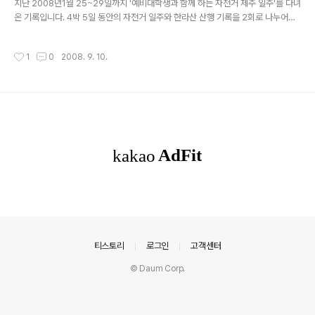
지난 2008년1월 25~29일까지 '예비대학생과 함께 하는 자전거 제주 일주'를 다녀
장애물이 나타나면 당황해서 비틀거리는 친구들이 있어서
온 기록입니다. 4박 5일 동안의 자전거 일주와 한라산 산행 기록을 2회로 나누어서
서귀포시 구간이 자동차가 많아서 위험할지도 모른다는 예
연재하고, 자전거 일주를 하면서 깊어지는 젊은이들의 우정과 ‘결국은 혼자가 아니라
상을 했지만, 다행이 일요일 오전이라 거리가 한산하였다.
함께 목적지에 도착해야 한다’는 것을 깨닫고 변화하는 과정에서 형성되는 공동체적
월드컵 경기장까지 크고 작은 오르막이 있었지만, 자전거
작성시간
1
0
2008. 9. 10.
체험 기록 1회, 그리고 여행지에서 만난 인심 좋고 맛있는 집 소개 1회, 모두 4회로
를 잘 타는 친구들이 힘들어 하는 친구들을 밀어주며 가뿐
나누어 올릴 예정입니다. 제주 해안도로 240km는 자전거를 타고, 한라산 성판악코
하게 올라갔다. 지난 ..
스 왕복 19.2km는 걸어서, 대학생과 예비대학생들이 함께 4박 5일 동안 제주도를
여행하고 돌아왔다. 겨울 한복판인 지난 1월 25일부터 나흘 동안 자전거로 제주도
해안도로를 일주하고, 닷새째 날에는 눈 덮..
의안내
티스토리
로그인
고객센터
© Daum Corp.