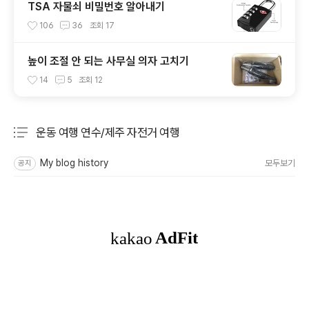
TSA 자물쇠 비밀번호 알아내기
106
36
조회
17
높이 조절 안 되는 사무실 의자 고치기
14
5
조회
12
운동 여행 연수/제주 자전거 여행
분류 전체보기
주요 글 목록
My blog history
모두보기
공지