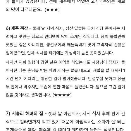
가 들어가 있었습니다. 전에 제주에서 먹었던 고기국수와는 재료
와 맛이 다르더군요.
(
★★★)
6) 제주 객잔
- 둘째 날 저녁 식사, 성산 일출봉 근처 식당 중에서는 저
렴하고 맛있는 집으로 인터넷에 많이 소개된 집입니다. 깜짝 놀랄만큼
맛있는 집은 아니지만, 생선구이와 해물뚝배기 맛이 그럭저럭 괜찮은
집이었으면, 단체 식사를 하기에는 가성비가 높은 곳이었습니다.
하지만 저희 일행이 갔던 날은 예약을 하였는데도 사장님이 갑자기 들
이닥친 다른 손님을 받는 바람에 식은 밥을 내오고, 새밥을 할 때까지 1
시간 넘게 기다리는 황당한 일이 벌어졌습니다. 안절부절 못하고 상을
두 번이나 봐주시던 모습에 짠한 마음도 들었습니다. 앞으론 그런 일이
없을 것이라고 생각합니다.
(
★★★
★
)
7) 시흥리 해녀의 집
- 셋째 날 아침식사, 저녁 식사 후에 밤에 간
식으로 컵라면까지 먹고 잤기 때문에 아침식사는 소화가 잘 되는
조개죽으로 예약. 제주에 갈 때마다 웬만하면 들러는 식당입니다.