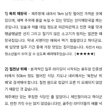
1) 복희 해장국
- 제주항에 내려서 1km 남짓 떨어진 가까운 곳에
있으며, 새벽 추위에 몸을 녹일 수 있는 맛있는 선지해장국을 파는
곳입니다. 입술과 혀를 데일 정도로 따끈따끈하고 진한 국물 맛과
탱글탱글한 선지 그리고 질기지 않은 소고기가 씹히는 얼큰한 해
장국집입니다. 막내 서영이만 매워서 먹기 힘들었다고 하더군요.
제 입맛엔 일주 기간 중에 가장 맛있는 집이었습니다.
자전거 타는
(
★★★★★)
청소년들이 쉬어 갈 수 있도록 배려해주었습니다.
2) 칠천냥 뷔페
- 본격적인 일주 라이딩이 시작되는 용두암 인증센
터에서 50km 정도 떨어진 식당. 지도나 네비에서는 '육천냥 뷔
페'로 검색해야 합니다. 칠천 원으로 밥값이 오른 지 오래되지 않았
기 때문인 것 같습니다.
제주에만 있는 푸짐한 식당인 줄 알았더니 체인점이라고 하더군
요. 반찬 가짓 수는 많지 않았습니다만, 굶주린 라이더들의 배를 넉