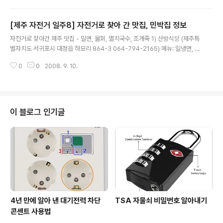
봉으로 갔었는데, 그 때는 서귀포 근처를 지나갈 때 오르막
자전거 국토순례를 마산에서 임진각까지 완주하고 온 그
구간이 많아서 힘들었던 기억이 남아..
자신감과 열정으로, 2008년 1월 한 겨울에 대학Y 회원들
[제주 자전거 일주8] 자전거로 찾아 간 맛집, 민박집 정보
을 모아 자전거 제주 일주를 하고 왔습니다. 10년 넘게 자
글 내용
전거 국토순례를 진행해 온 지금 뒤돌아 생각해보면, 상당
자전거로 찾아간 제주 맛집 - 밀면, 물회, 멸치국수, 조개죽 1) 산방식당 (제주특
히 무모한 도전이었고 고생도 많이 하였습니다만, 평생 기
별자치도 서귀포시 대정읍 하모리 864-3 064-794-2165) 메뉴: 밀냉면, 밀
억되는 추억이 되어 있습니다. 10년 만에 다시 제주도 라이
우동 대정읍 모슬포수협 만나서 직진해서 송악산으로 향했는데, 모슬포수협에
딩 프로그램을 만든 것은 지난 여름(2017년) 자전거 국토
0
0
2008. 9. 10.
서 산방식당 가기위해 back해서 농협쪽으로 향하면 두 번째 사거리 안나식당
순례에 참가했던 청소년들과 헤어질 때 "겨울에 제주도에
보임(500미터 앞)-> 우회전함-> 안나식당을 왼쪽에 놓고 50미터 직진 함.
자전거 타러 한 번 가자"고..
(이튿날은 출발해서 해변가풍력발전기 보고 대정 표지판 보면서 길따라 가다가
두 갈래 길에서 “대정중문 표지판” 보면서 우측으로 계속 진행해 대정으로 들어
감-> 마을도로 진입해 대정초등학교 지나 좀 더 진입하면 갈래길이 나옴-> 우
이 블로그 인기글
측으로 직진하면 곧 마을입구에 주유소 나옴-> 산방식당 물어보면 잘 가르쳐줌
2) 공..
4년 만에 알아 낸 대기전력 차단
TSA 자물쇠 비밀번호 알아내기
콘센트 사용법