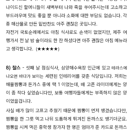
나이드신 할머니들이 새벽부터 나와 죽을 쑤어주시는데 고소하고
부드러우며 맛도 좋을 뿐 아니라 소화에 대한 부담도 없습니다. 각
종 해산물로 만든 밑반찬도 아주 괜찮은 곳입니다.
자전거 국토순례에서도 아침 식사로도 손색이 없었지만, 제주 여
행가서 전 날 밤 술이라도 한 잔 하셨다면 아주 괜찮은 아침 메뉴라
고 생각합니다.
(
★★★★★)
8) 찰스
- 셋째 날 점심식사, 삼양해수욕장 인근에 있고
테라스에
세련된 인테리어를 갖춘
식당입니다. 저희는
나오면 바다가 보이는
해물짬뽕과 돈가스 중에 택 1 이었는데, 배 고픈 라이더에게는 양
이 좀 작다 싶었습니다만, 보통 여행자들에게는 부족하지 않은 양
이었을겁니다.
사실 배가 많이 고프고 추웠기 때문에 짬뽕이 먼저 땡겼습니다만,
짬뽕을 한 그릇 먹고 나뒤 도톰하게 튀겨진 돈까스도 땡기더군요.
짬뽕을 시켜 먹은 중학생 참가자 한 명은 엄마가 준 카드로 돈까스