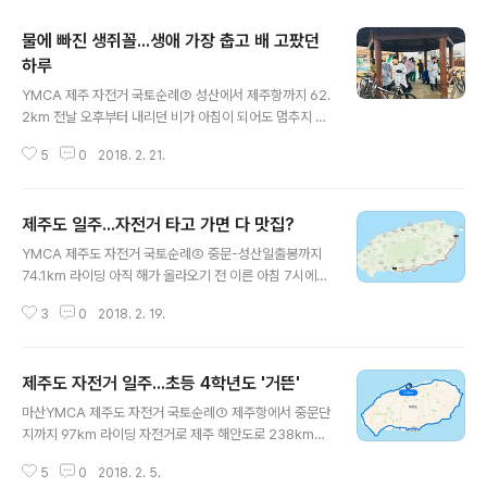
물에 빠진 생쥐꼴...생애 가장 춥고 배 고팠던
하루
글 내용
YMCA 제주 자전거 국토순례③ 성산에서 제주항까지 62.
2km 전날 오후부터 내리던 비가 아침이 되어도 멈추지 않
았습니다. 아침 7시...아직 어둠이 남아있는 새벽 길을 떠났
5
0
2018. 2. 21.
습니다. 모두 비옷을 겹쳐 입고 비에 몸이 젖지 않도록 단단
히 채비를 하고 나섰습니다만 가장 큰 기대는 1~2시간 후
에 비가 그쳐주었으면 좋겠다는 바람이었습니다. 자전거를
제주도 일주...자전거 타고 가면 다 맛집?
타고 숙소에서 약 2~3km를 달려 제주에 올 때마다 빠지
글 내용
지 않고 들러는 시흥리 해녀의집에서 조개죽으로 아침을
YMCA 제주도 자전거 국토순례② 중문-성산일출봉까지
먹었습니다. 바다내음 가득한 따끈한 조개죽으로 가볍지
74.1km 라이딩 아직 해가 올라오기 전 이른 아침 7시에
않은 식사를 마치고 길을 나서는데, 아침 출발 때보다 바람
숙소를 출발하였습니다. 대략 75km 정도만 달리면 되는
이 훨씬 새게 불기 시작하였습니다. 노끈과 테잎으로 비옷
3
0
2018. 2. 19.
날이라 조금 천천히 출발할 수도 있었습니다만, 일기예보
이 바람에 펄럭이지 않도록 단단히 묶어야 했습니다. 모두
에 오후 늦게부터 다음 날까지 비 소식이 있어 서둘렀습니
자전거를 타고 빗속으로 출발하는..
다. 비가 내리기 전에 성산 일출봉 숙소에 도착하기 위하여
제주도 자전거 일주...초등 4학년도 '거뜬'
오후 4시까지 라이딩을 마칠 수 있도록 시간 계획을 세웠
글 내용
습니다. 둘째 날이 되자 국토순례에 참가한 청소년들은 훨
마산YMCA 제주도 자전거 국토순례① 제주항에서 중문단
씬 안정감이 생기고 여유로웠습니다. 따뜻한 서귀포 날씨
지까지 97km 라이딩 자전거로 제주 해안도로 238km를
덕분에 첫날 보다 자전거 타기에 좋은 여건이었습니다. 10
일주하였습니다. 딱 10년 만입니다. 2007년 여름 당시 중
년 전 제주도 자전거 일주 때는 일주도로를 따라 성산일출
5
0
2018. 2. 5.
학교 2학년이었던 아들과 처음으로 YMCA 청소년 통일