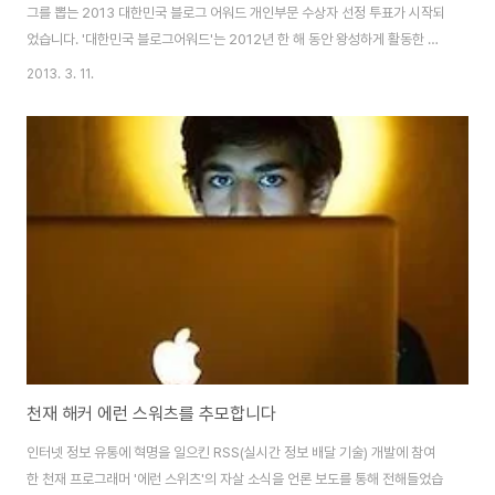
그를 뽑는 2013 대한민국 블로그 어워드 개인부문 수상자 선정 투표가 시작되
었습니다. '대한민국 블로그어워드'는 2012년 한 해 동안 왕성하게 활동한 5
개 부문 100대 블로그를 후보라 선정하여 온라인 투표와 전문가 심사를 진행
2013. 3. 11.
합니다. 2013 대한민국 블로그 어워드는 사단법인 한국블로그산업협회
(KBBA)가 주최하고, 문화체육관광부, 방송통신위원회, 한국인터넷진흥원, 서
울시 그리고 한국교육학술정보원, 미디아유, 유저스토리랩, Fotolia, NHN, 다
음커뮤티케이션, SK커뮤니케이션, 시니어파트너즈, 블로그칵테일, 티엔엠미
디어, YES24 등 쟁쟁한 블로그 관련 기업들이 후원을 합니다. '2013 대한민
국 블로그 어워드(..
천재 해커 에런 스워츠를 추모합니다
인터넷 정보 유통에 혁명을 일으킨 RSS(실시간 정보 배달 기술) 개발에 참여
한 천재 프로그래머 '에런 스위츠'의 자살 소식을 언론 보도를 통해 전해들었습