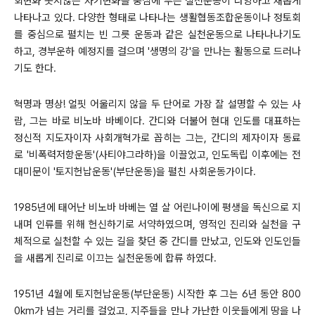
회변화 못지않은 자기변화를 중심에 두는 실천운동이 다양하고 새롭게
나타나고 있다. 다양한 형태로 나타나는 생활협동조합운동이나 정토회
를 중심으로 펼치는 빈 그릇 운동과 같은 실천운동으로 나타나나기도
하고, 경부운하 예정지를 걸으며 '생명의 강'을 만나는 활동으로 드러나
기도 한다.
혁명과 명상! 얼핏 어울리지 않을 두 단어로 가장 잘 설명할 수 있는 사
람, 그는 바로 비노바 바베이다. 간디와 더불어 현대 인도를 대표하는
정신적 지도자이자 사회개혁가로 꼽히는 그는, 간디의 제자이자 동료
로 '비폭력저항운동'(사티야그라하)을 이끌었고, 인도독립 이후에는 전
대미문이 '토지헌납운동'(부단운동)을 펼친 사회운동가이다.
1985년에 태어난 비노바 바베는 열 살 어린나이에 평생을 독신으로 지
내며 인류를 위해 헌신하기로 서약하였으며, 영적인 진리와 실천을 구
체적으로 실천할 수 있는 길을 찾던 중 간디를 만났고, 인도와 인도인들
을 새롭게 진리로 이끄는 실천운동에 합류 하였다.
1951년 4월에 토지헌납운동(부단운동) 시작한 후 그는 6년 동안 800
0km가 넘는 거리를 걸었고, 지주들을 만나 가난한 이웃들에게 땅을 나