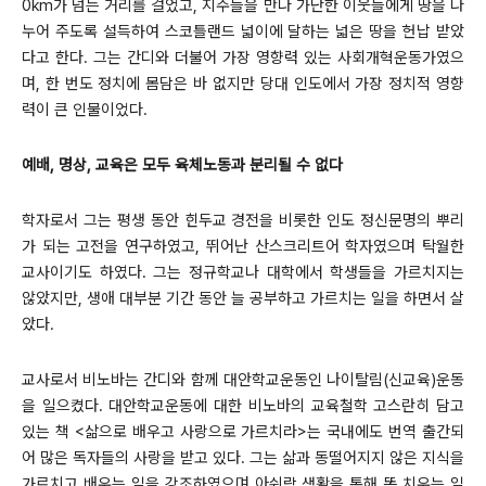
0km가 넘는 거리를 걸었고, 지주들을 만나 가난한 이웃들에게 땅을 나
누어 주도록 설득하여 스코틀랜드 넓이에 달하는 넓은 땅을 헌납 받았
다고 한다. 그는 간디와 더불어 가장 영향력 있는 사회개혁운동가였으
며, 한 번도 정치에 몸담은 바 없지만 당대 인도에서 가장 정치적 영향
력이 큰 인물이었다.
예배, 명상, 교육은 모두 육체노동과 분리될 수 없다
학자로서 그는 평생 동안 힌두교 경전을 비롯한 인도 정신문명의 뿌리
가 되는 고전을 연구하였고, 뛰어난 산스크리트어 학자였으며 탁월한
교사이기도 하였다. 그는 정규학교나 대학에서 학생들을 가르치지는
않았지만, 생애 대부분 기간 동안 늘 공부하고 가르치는 일을 하면서 살
았다.
교사로서 비노바는 간디와 함께 대안학교운동인 나이탈림(신교육)운동
을 일으켰다. 대안학교운동에 대한 비노바의 교육철학 고스란히 담고
있는 책 <삶으로 배우고 사랑으로 가르치라>는 국내에도 번역 출간되
어 많은 독자들의 사랑을 받고 있다. 그는 삶과 동떨어지지 않은 지식을
가르치고 배우는 일을 강조하였으며 아쉬람 생활을 통해 똥 치우는 일