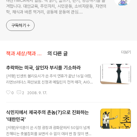
마산YMCA에서 일함. 책 읽기, 글쓰기, 걷기, 명상하기를 즐
겨합니다. 대안교육, 주민자치, 시민운동, 소비자운동, 자연의
학, 채식과 바른 먹거리, 공동체 운동에 관심.
ymcatop@gmail.com http://twtkr.com/ymcaman
http://www.facebook.com/ymcaman
구독하기
더보기
책과 세상/책과 세상 - 시사, 사회
의 다른 글
추락하는 미국, 살인자 부시를 기소하라
글 내용
[서평] 빈센트 볼리오시가 쓴 추석 연휴가 끝난 16일 아침,
리먼브러더스 파산보호 신청과 메릴린치 전격 매각, AIG
의 긴급 자금 지원 요청 등 미 월가 발(發) 금융 위기가 미
0
2
2008. 9. 17.
국 증시를 강타하고, 한국을 비롯한 아시아시장마저 강타
하였다. 연초부터 서브프라임모기지 부실 위기에 대한 경
고가 끓이지 않을 뿐만 아니라 미국 사회가 점점 더 나빠지
식민지에서 제국주의 촌놈(?)으로 진화하는
고 있다는 여러 가지 통계지표가 쏟아지고 있다. 미국 최상
류층은 점점 더 부자가 되고 있고 노동자들과 소득격차는
'대한민국'
글 내용
점점 커지고 있다. 1968년에 CEO와 일반직원의 평균 임
[서평]우석훈이 쓴 시청 광장과 광화문에서 50일이 넘게
금은 20대 1이었지만, 2003년에는 531대 1이었다. 이는
진해되는 촛불집회를 보면서 수 없이 여러 번 참 많이 변하