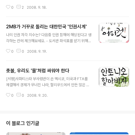
일본 10대 1, 독일 11대 1, 프랑스 16대 1, 영국 25대 1 등
고 바뀌었다는 생각을 하고 있다. 오늘 흐르는 강물이 20
다른 선진국에 비하여 엄청난 격차를 보여주고 있다. 수렁
0
2
2008. 9. 18.
년 전 그 강물이 아니라는 것을 잘 알면서도 사람들은 강가
으..
에 나가 서서 20년 그 강물에 대한 추억을 떠올리곤 하는
가 보다. 20년 전 그 시절에는 지금과 집회와 시위문화만
2MB가 거꾸로 돌리는 대한민국 '인권시계'
달랐던 것이 아니라 한국사회도 분명히 달랐다. 그 때 그 시
글 내용
절 진보적 지식인과 변혁을 지향하는 운동가들은 한국사회
나의 인권 자각 지수는? 다음중 인권 침해에 해당된다고 생
가 식민지인지, 혹은 반식민지인지, 혹은 신식민지인지 하
각하는 칸에 체크해보세요. - 도서관 좌석표를 받기 위해
는 논쟁으로 수많은 밤을 새웠다. 한국사회를 어떻게 볼 것
주민등록번호를 입력해야 한다. □ - 촛불 집회에 참가하려
인가 하는 생각이 같고 다름으로 친구와 동지도 나뉘곤 하
0
0
2008. 9. 19.
는데, 학교로부터 제지를 받았다. □ - 학생이 아니라는 이
는 ‘파란만장’한 경험을 하였었다. 그런데 어느새 20년이
유로 청소년 혜택을 받지 못했다. □ - 키가 0.2cm 모라자
흘렀는데, 한국 사회가가 ‘..
경찰시험에 응시할 수 없었다. □ - 남성과 여성을 성적 대
촛불, 우리도 '물'처럼 싸워야 한다
상으로 묘사하는 TV 광고를 보았다. □ - 병원 치료 사항이
글 내용
기재된 우편물이 동의없이 발송돼 타인에게 노출되었다.
[서평]사파티스타 부사령관이 쓴 멕시코, 미국과 FTA를
□ ☞ 정답은 맨 아래로 [서평] 육성철이 쓴 누가 세상을 바
체결해서 경제가 무너진 나라, 할리우드에서 만든 많은 영
꾸는가? 세상은 레닌, 모택동이나 체 게바라와 같은 혁명에
화 속에서 크게 한탕한 범죄자들이 넘어가려고 하는 '새로
성공한 사람들이 바꾸는 듯이 보인다. 때로는 부시나 이명
0
0
2008. 9. 20.
운 세상', 혹은 거꾸로 수많은 가난한 민중들이 국경을 넘어
박 같은 권력을 손에 쥔 자들이 바꾸는 것처럼 보일 때도 있
미국으로 돈 벌이하러 떠나는 나라, 더 오래된 서부영화에
다. 그..
서는 백인 카우보이 무법자들에게 힘 한번 못써보고 죽어
가는 무능한 '악당'(?)에 대한 기억이 전부다. 를 읽고 일부
러 찾아 본 멕시코지도를 보며, 굉장히 영토가 넓은 나라라
이 블로그 인기글
는 사실을 새삼 깨닫게 되었다. 건국 초기에 미국과 전쟁에
서 영토를 빼앗기지 않았다면, 지금보다 훨씬 큰 나라였을