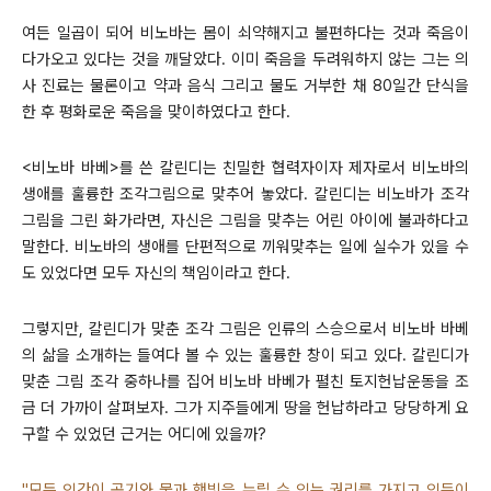
여든 일곱이 되어 비노바는 몸이 쇠약해지고 불편하다는 것과 죽음이
다가오고 있다는 것을 깨달았다. 이미 죽음을 두려워하지 않는 그는 의
사 진료는 물론이고 약과 음식 그리고 물도 거부한 채 80일간 단식을
한 후 평화로운 죽음을 맞이하였다고 한다.
<비노바 바베>를 쓴 칼린디는 친밀한 협력자이자 제자로서 비노바의
생애를 훌륭한 조각그림으로 맞추어 놓았다. 칼린디는 비노바가 조각
그림을 그린 화가라면, 자신은 그림을 맞추는 어린 아이에 불과하다고
말한다. 비노바의 생애를 단편적으로 끼워맞추는 일에 실수가 있을 수
도 있었다면 모두 자신의 책임이라고 한다.
그렇지만, 칼린디가 맞춘 조각 그림은 인류의 스승으로서 비노바 바베
의 삶을 소개하는 들여다 볼 수 있는 훌륭한 창이 되고 있다. 칼린디가
맞춘 그림 조각 중하나를 집어 비노바 바베가 펼친 토지헌납운동을 조
금 더 가까이 살펴보자. 그가 지주들에게 땅을 헌납하라고 당당하게 요
구할 수 있었던 근거는 어디에 있을까?
"모든 인간이 공기와 물과 햇빛을 누릴 수 있는 권리를 가지고 있듯이