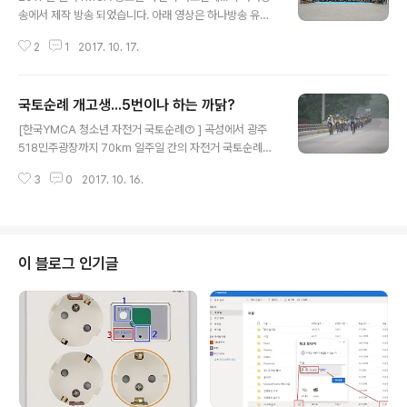
송에서 제작 방송 되었습니다. 아래 영상은 하나방송 유튜
브 채널에 있는 방송 영상입니다. 한국YMCA 전국연맹이
2
1
2017. 10. 17.
주최하고 전국 16개 지역YMCA가 참가한 청소년 자전거
국토순례에는 1그룹 120여명, 2그룹 120여명이 참가하
였습니다. 2005년 시작된 한국YMCA 청소년 자전거 국
국토순례 개고생...5번이나 하는 까닭?
토순례는 올해로 13회를 맞이하였는데, 2017년 청소년
글 내용
자전거 국토 순례단은 "생명의 어울림, 평화의 발구름"을
[한국YMCA 청소년 자전거 국토순례⑦ ] 곡성에서 광주
주제로 전라남북도 일원의 근현대 역사와 민주주의의 현장
518민주광장까지 70km 일주일 간의 자전거 국토순례를
을 자전거로 달렸습니다 7월 25일(1그룹)과 26일(2그룹)
마무리하는 마지막 날 아침... 실무자들은 여느 때보다도 더
로 나뉘어 김제 모악산을 출발한 청소년 자전거 국토순례
3
0
2017. 10. 16.
긴장된 모습입니다. 가장 복잡한 도심 구간인 광주 시내를
단은 군산 – 고창 – 목포 – 장흥 – 순천 – 곡성을 거쳐 광주
통과해야 하는 날이기 때문이지요. 아울러 마지막이라고
광역시 518민주광장..
방심 하다 안전사고가 날 수도 있기 때문에 아이들이 끝까
지 긴장을 늦추지 않도록 독려해야 하는 것도 실무자들의
몫입니다. 2017년 YMCA 청소년 자전거 국토순례 마지
이 블로그 인기글
막 구간은 곡성군 가정녹색농촌체험마을을 출발하여 출발
하여 광주광역시 518민주광장까지 달리는 약 70km 구간
입니다. 진행팀 실무자들은 아침부터 모여 회의를 합니다.
아이들의 흥분된 마음을 가라앉히고 평상의 긴장을 유지하
면서 광주까지 마지막 라이딩을 해내야 ..