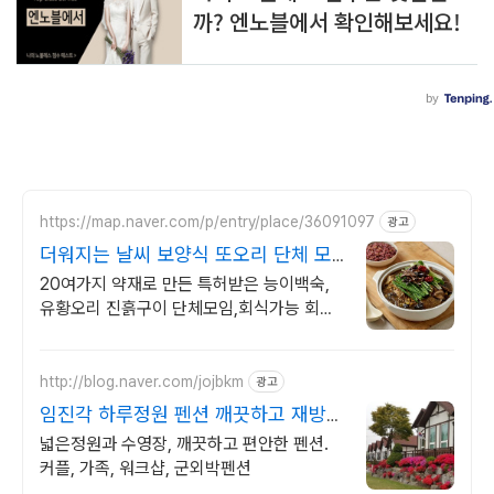
https://map.naver.com/p/entry/place/36091097
광고
더워지는 날씨 보양식 또오리 단체 모
임, 회식 룸완비
20여가지 약재로 만든 특허받은 능이백숙,
유황오리 진흙구이 단체모임,회식가능 회사
회식, 송년회, 라운딩후엔 24인룸 있는 또오
리에서 진흙구이, 능이백숙
http://blog.naver.com/jojbkm
광고
임진각 하루정원 펜션 깨끗하고 재방문
많은 펜션
넓은정원과 수영장, 깨끗하고 편안한 펜션.
커플, 가족, 워크샵, 군외박펜션