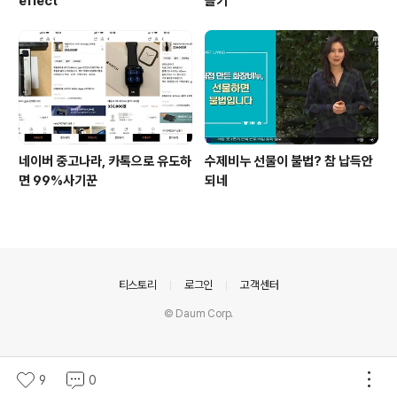
eflect'
들기
네이버 중고나라, 카톡으로 유도하
수제비누 선물이 불법? 참 납득안
면 99%사기꾼
되네
의안내
티스토리
로그인
고객센터
© Daum Corp.
9
0