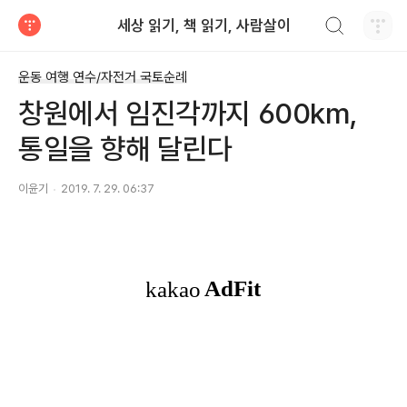
검색하기
세상 읽기, 책 읽기, 사람살이
티스토리
운동 여행 연수/자전거 국토순례
창원에서 임진각까지 600km,
통일을 향해 달린다
이윤기
2019. 7. 29. 06:37