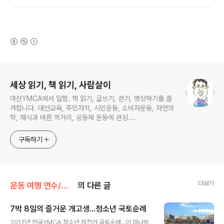
(새창열림)
로그 정보
세상 읽기, 책 읽기, 사람살이
마산YMCA에서 일함. 책 읽기, 글쓰기, 걷기, 명상하기를 즐
겨합니다. 대안교육, 주민자치, 시민운동, 소비자운동, 자연의
학, 채식과 바른 먹거리, 공동체 운동에 관심.
ymcatop@gmail.com http://twtkr.com/ymcaman
http://www.facebook.com/ymcaman
구독하기
더보기
운동 여행 연수/자전거 국토순례
의 다른 글
7박 8일의 즐거운 개고생...청소년 국토순례
글 내용
2017년 한국YMCA 청소년 자전거 국토순례...이 하나방