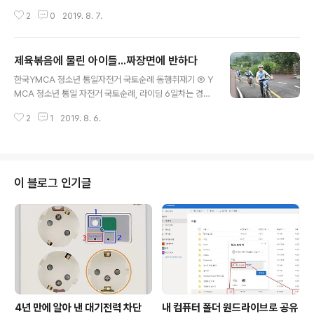
두천 동양대학교를 출발하여 임진각 평화누리 공원까지 5
기념패와 기념 저지를 받았습니다. 실무자와 지도자들 중
2
0
2019. 8. 7.
6.1km를 달렸습니다. 아침 8시 30분 동양대학교 북서울
에도 다섯 번 이상 국토순례에 참가하여 그랜드..
캠퍼스를 출발한 청소년 자전거 국토순례단은 연천전곡리
유적지와 적성일반산업단지에서 짧은 휴식을 취한 후 낮 1
제육볶음에 물린 아이들...짜장면에 반하다
2시 정각에 도착하였습니다. 임진각 도착을 앞둔 마지막
글 내용
날 아침 참가 청소년들의 표정은 어느 때보다 밝았습니다.
한국YMCA 청소년 통일자전거 국토순례 동행취재기 ⑥ Y
특히 국토순례에 5년 동안 참가하여 그랜드슬램을 달성하
MCA 청소년 통일 자전거 국토순례, 라이딩 6일차는 경기
는 청소년들은 '그랜드슬램'이 새겨진 하얀색 기념저지를
도 양평군 양서면 질울고래실마을을 출발하여 동두천시 동
입고 나와 라이딩 준비를 하였는데, "뿌듯함과 쑥스러움"이
2
1
2019. 8. 6.
양대학교 북서울캠퍼스까지 76.3km를 실 주행시간 4시
마음이 교차하는 모습이었습니다. 동두천에서 임진각으로
간 36분 만에 달렸습니다. 평균속도는 16.5km/h로 전날
가는 구간은 상승고도 294미터 하강고도 312..
보다 조금 더 떨어졌습니다. 아무래도 도심 구간이 많은 경
기도 지역이다보니 평균속도가 더 느려진 것입니다. 서울
시내 만큼 복잡하지는 않았지만, 양평군 - 남양주시 - 의정
이 블로그 인기글
부시 - 동두천시로 이어지는 구간은 도심은 물론이고 도시
와 도시를 잇는 외곽도로에도 자동차 통행량이 많았고, 자
전거 라이더들에게는 위협이 될 만큼 빠르게 달리는 차들
이 많았습니다. 평균 속도가 느려진 가장 큰 이유는 자전거
대열이 교통 신호를 모두 지켰기 때..
4년 만에 알아 낸 대기전력 차단
내 컴퓨터 폴더 원드라이브로 공유