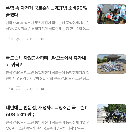
폭염 속 자전거 국토순례...PET병 소비90%
줄였다
글 내용
한국YMCA 청소년 통일자전거 국토순례 동행취재기⑨ 한
국YMCA 청소년 통일자전거 국토순례는 총 7박 8일 동안
창원에서 임진각까지 608km 자전거 라이딩을 무사히 마
3
0
2019. 8. 13.
쳤습니다. 앞서 한 번 소개하였듯이 이번 청소년 통일자전
거 국토순례 기간 동안 지도자들과 참가자들이 불편을 감
수하기로 약속한 것이 있었는데, 바로 노플라스틱 운동에
국토순례 자원봉사하러...라오스에서 휴가내
호응하는 NO-PET 실천이었습니다. 지난 15회까지 청소
년 자전거 국토순례를 진행하면서 플라스틱 병에 담긴 생
고 귀국?
글 내용
수를 매년 1만 병 이상 소비하였습니다. 참가 규모에 따라
한국YMCA 청소년 통일자전거 국토순례 동행취재기⑩ 창
조금씩 달랐지만 1만 병 내외의 500ml 생수를 마시고 재
원에서 임진각까지 7박 8일 간의 한국YMCA 청소년 청소
활용 쓰레기를 배출한 것이지요. 병 뚜껑과 PET 병을 따로
년 통일자전거 국토순례 연재를 마무리 하면서 전국에서
분리 수거 하는 등 각별한 노력을 기울였습니다만, 그래도
4
0
2019. 8. 14.
참가한 150명 중 특별한 참가자들을 소개합니다. 2005년
플라스틱 소비를 근본적으로 줄 일..
부터 시작된 한국YMCA 청소년 통일 자전거 국토순례는
매년 40~70여명의 실무자와 자원지도자들의 참여로 진
내년에는 판문점, 개성까지...청소년 국토순례
행되고 있습니다. 지난 15회의 국토순례 중에 9년 이상 지
원팀으로 참가한 실무자들이 있고, 참가자를 거쳐서 자원
608.5km 완주
글 내용
지도자로 8번째 참가하는 경우도 있었습니다. 모두들 국토
한국YMCA 청소년 통일자전거 국토순례 동행취재기⑦ Y
순례에 중독된 참가자들이지요. 올해만 해도 모두 17명의
MCA 청소년 통일자전거 국토순례 7일차 마지막 날은 동
청소년들이 국토순례 다섯 번 완주를 기념하는 그랜드슬램