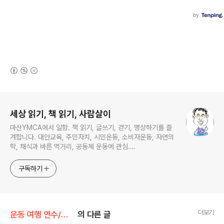
(새창열림)
로그 정보
세상 읽기, 책 읽기, 사람살이
마산YMCA에서 일함. 책 읽기, 글쓰기, 걷기, 명상하기를 즐
겨합니다. 대안교육, 주민자치, 시민운동, 소비자운동, 자연의
학, 채식과 바른 먹거리, 공동체 운동에 관심.
ymcatop@gmail.com http://twtkr.com/ymcaman
http://www.facebook.com/ymcaman
구독하기
더보기
운동 여행 연수/자전거 국토순례
의 다른 글