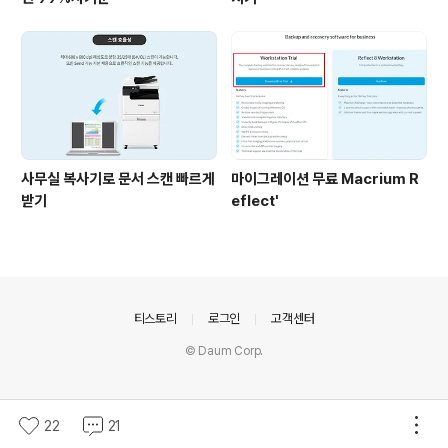
사무실 복사기로 문서 스캔 빠르게
마이그레이션 무료 Macrium R
받기
eflect'
의안내
티스토리
로그인
고객센터
© Daum Corp.
22
21