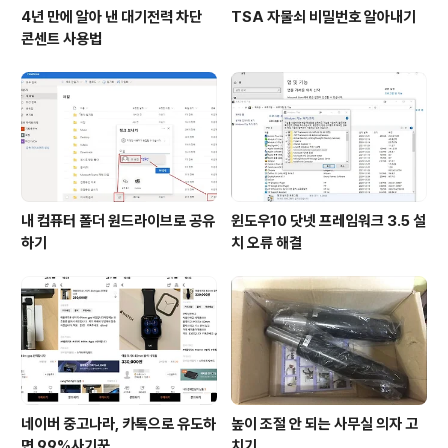
4년 만에 알아 낸 대기전력 차단
TSA 자물쇠 비밀번호 알아내기
콘센트 사용법
내 컴퓨터 폴더 원드라이브로 공유
윈도우10 닷넷 프레임워크 3.5 설
하기
치 오류 해결
네이버 중고나라, 카톡으로 유도하
높이 조절 안 되는 사무실 의자 고
면 99%사기꾼
치기