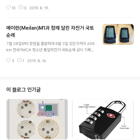
니다. 아이폰과 연동하여 사용하던 다소 허접한 어메이즈
10
0
2019. 8. 19.
빕핏이 뚜껑(?)이 열리는 참사로 액정 전체가 분리되는 바
람에 새로운 스마트워치를 구입하기로 마음먹었기 때문입
니다. 한글화 작업을 마친 어메이즈빕핏으로 문자, 카톡 등
메이란(Meilan)M1과 함께 달린 자전거 국토
각종 메신저를 시계로 받아보니 여간 편리하지 않더군요.
스마트 워치의 편리함에 익숙해 진 탓에 이왕히면 애플워
순례
글 내용
치4를 구입하려고 마음 먹고 스마트폰에 중고나라 공식앱
7월 28일부터 창원을 출발하여 8월 3일 임진각까지 608
을 설치하고 하루 2~3번씩 중고나라를 드나들었습니다.
km 한국YMCA 청소년 통일자전거 국토순례 공식 기록은
중고나라 공식앱을 설치해놓고 스마트워치를 검색해보니
메이란(Meilan) M1 속도계 컴퓨터를 사용하였습니다. 달
애플워치만 있는 것은 아니고 갤럭시 제품과 기타 제품을
3
1
2019. 8. 16.
리 공식 기록이라고 할 것도 없지만 어쨌든 매일매일 그날
포함하여 하루에도 수십~수백건의 매물이 올라왔습니다..
라이딩 결과를 블로그와 페이스북 등 SNS 그리고 오마이
뉴스 기사로 작성한 제가 메이란(Meilan) M1 속도계 컴퓨
터를 사용했으니 그게 공식 기록으로 남게 되었습니다. 메
이란(Meilan) M1 속도계 컴퓨터 체험단으로 선정될 때부
이 블로그 인기글
터 한국YMCA 청소년 통일자전거 국토순례 때도 활용하
겠다는 계획을 밝혔고 실제로도 매일매일 라이딩 기록을
측정하였습니다. 올해는 제가 직접 자전거를 타지 않았기
때문에 청소년들과 라이딩을 함께 한 후배가 매일 자전거
에 부착하고 국토순례 전 구..