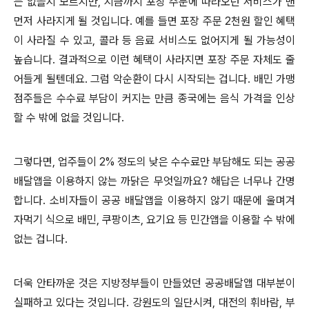
는 없을지 모르지만
,
지금까지 포장 주문에 따라오던 서비스가 맨
먼저 사라지게 될 것입니다
.
예를 들면 포장 주문
2
천원 할인 혜택
이 사라질 수 있고
,
콜라 등 음료 서비스도 없어지게 될 가능성이
높습니다
.
결과적으로 이런 혜택이 사라지면 포장 주문 자체도 줄
어들게 될텐데요
.
그럼 악순환이 다시 시작되는 겁니다
.
배민 가맹
점주들은 수수료 부담이 커지는 만큼 종국에는 음식 가격을 인상
할 수 밖에 없을 것입니다
.
그렇다면
,
업주들이
2%
정도의 낮은 수수료만 부담해도 되는 공공
배달앱을 이용하지 않는 까닭은 무엇일까요
?
해답은 너무나 간명
합니다
.
소비자들이 공공 배달앱을 이용하지 않기 때문에 울며겨
자먹기 식으로 배민
,
쿠팡이츠
,
요기요 등 민간앱을 이용할 수 밖에
없는 겁니다
.
더욱 안타까운 것은 지방정부들이 만들었던 공공배달앱 대부분이
실패하고 있다는 것입니다
.
강원도의 일단시켜
,
대전의 휘바람
,
부