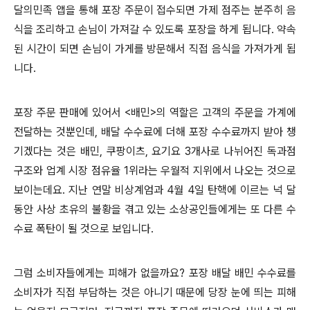
달의민족 앱을 통해 포장 주문이 접수되면 가제 점주는 분주히 음
식을 조리하고 손님이 가져갈 수 있도록 포장을 하게 됩니다
.
약속
된 시간이 되면 손님이 가게를 방문해서 직접 음식을 가져가게 됩
니다
.
포장 주문 판매에 있어서
<
배민
>
의 역할은 고객의 주문을 가계에
전달하는 것뿐인데
,
배달 수수료에 더해 포장 수수료까지 받아 챙
기겠다는 것은 배민
,
쿠팡이츠
,
요기요
3
개사로 나뉘어진 독과점
구조와 업계 시장 점유율
1
위라는 우월적 지위에서 나오는 것으로
보이는데요
.
지난 연말 비상계엄과
4
월
4
일 탄핵에 이르는 넉 달
동안 사상 초유의 불황을 겪고 있는 소상공인들에게는 또 다른 수
수료 폭탄이 될 것으로 보입니다
.
그럼 소비자들에게는 피해가 없을까요
?
포장 배달 배민 수수료를
소비자가 직접 부담하는 것은 아니기 때문에 당장 눈에 띄는 피해