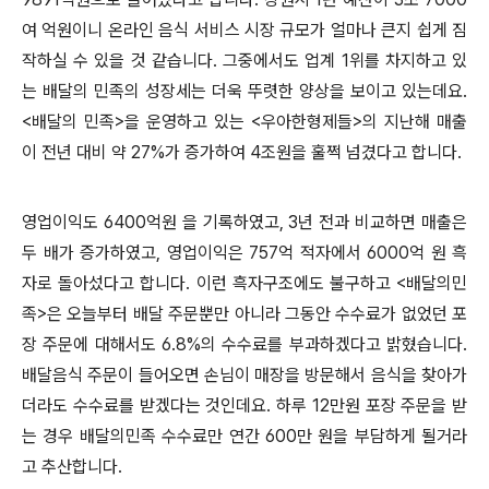
여 억원이니 온라인 음식 서비스 시장 규모가 얼마나 큰지 쉽게 짐
작하실 수 있을 것 같습니다
.
그중에서도 업계
1
위를 차지하고 있
는 배달의 민족의 성장세는 더욱 뚜렷한 양상을 보이고 있는데요
.
<
배달의 민족
>
을 운영하고 있는
<
우아한형제들
>
의 지난해 매출
이 전년 대비 약
27%
가 증가하여
4
조원을 훌쩍 넘겼다고 합니다
.
영업이익도
6400
억원 을 기록하였고
, 3
년 전과 비교하면 매출은
두 배가 증가하였고
,
영업이익은
757
억 적자에서
6000
억 원 흑
자로 돌아섰다고 합니다
.
이런 흑자구조에도 불구하고
<
배달의민
족
>
은 오늘부터 배달 주문뿐만 아니라 그동안 수수료가 없었던 포
장 주문에 대해서도
6.8%
의 수수료를 부과하겠다고 밝혔습니다
.
배달음식 주문이 들어오면 손님이 매장을 방문해서 음식을 찾아가
더라도 수수료를 받겠다는 것인데요
.
하루
12
만원 포장 주문을 받
는 경우 배달의민족 수수료만 연간
600
만 원을 부담하게 될거라
고 추산합니다
.