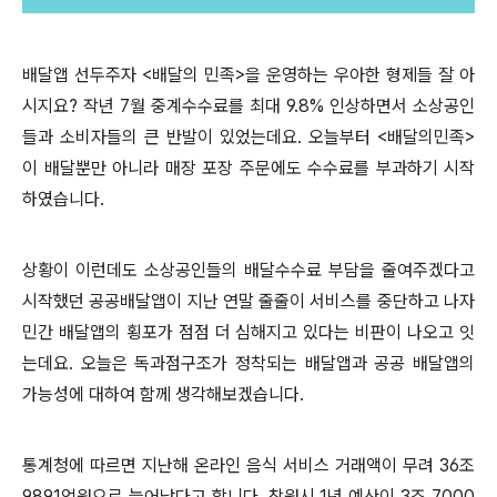
배달앱 선두주자
<
배달의 민족
>
을 운영하는 우아한 형제들 잘 아
시지요
?
작년
7
월 중계수수료를 최대
9.8%
인상하면서 소상공인
들과 소비자들의 큰 반발이 있었는데요
.
오늘부터
<
배달의민족
>
이 배달뿐만 아니라 매장 포장 주문에도 수수료를 부과하기 시작
하였습니다
.
상황이 이런데도 소상공인들의 배달수수료 부담을 줄여주겠다고
시작했던 공공배달앱이 지난 연말 줄줄이 서비스를 중단하고 나자
민간 배달앱의 횡포가 점점 더 심해지고 있다는 비판이 나오고 잇
는데요
.
오늘은 독과점구조가 정착되는 배달앱과 공공 배달앱의
가능성에 대하여 함께 생각해보겠습니다
.
통계청에 따르면 지난해 온라인 음식 서비스 거래액이 무려
36
조
9891
억원으로 늘어났다고 합니다
.
창원시
1
년 예산이
3
조
7000