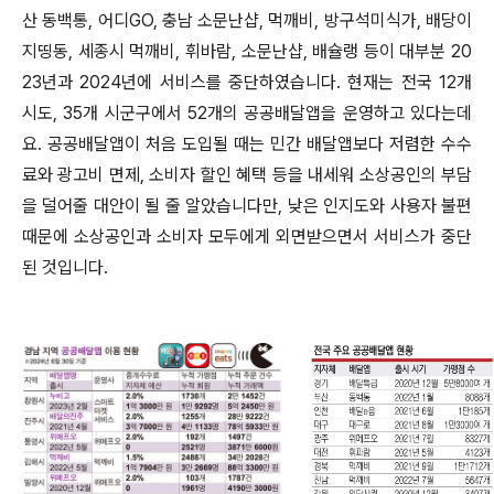
산 동백통
,
어디
GO,
충남 소문난샵
,
먹깨비
,
방구석미식가
,
배당이
지띵동
,
세종시 먹깨비
,
휘바람
,
소문난샵
,
배슐랭 등이 대부분
20
23
년과
2024
년에 서비스를 중단하였습니다
.
현재는 전국
12
개
시도
, 35
개 시군구에서
52
개의 공공배달앱을 운영하고 있다는데
요
.
공공배달앱이 처음 도입될 때는 민간 배달앱보다 저렴한 수수
료와 광고비 면제
,
소비자 할인 혜택 등을 내세워 소상공인의 부담
을 덜어줄 대안이 될 줄 알았습니다만
,
낮은 인지도와 사용자 불편
때문에 소상공인과 소비자 모두에게 외면받으면서 서비스가 중단
된 것입니다
.