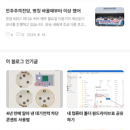
날이었습니다. 14년이 지난 지금 후쿠시마 원전사고 수습
민주주의전당, 명칭 바꿀때부터 이상 했어
은 어떻게 진행되고 있는지 함께 살펴보겠습니다. 최근 우
글 내용
리나라에서는 때아닌 핵무장 논쟁이 벌어지고 있고, 미국
창원 KBS1 라디오 에서 매주 월요일 이윤기의 세상읽기
에너지부의 민감국가지정에 따른 정치, 경제적 피해 우려
코너를 진행하고 있습니다 . 방송 내용과 조금 다른 초고이
가 커지고 있는데요. 이웃 나라 일본에서 2011년 3월 11일
기는 하지만 기록을 남기기 위해 포스팅 합니다.(2025. 2.
후쿠시마 원전 사고 수습은 14년이 지났지만 여전히 언제
6
12
2025. 8. 14.
10 방송분) 최근 창원시가 민주화운동 관련 단체 지원업무
수습이 마무리될지 예측할 수 없는 상태에서 여전히 현재
를 전담하던 민주성지팀을 없애고, 비슷한 시기에 올해 개
진행형입니다. 사고..
관을 앞둔 민주주의전당 명칭까지 바꿔버렸습니다. 오늘은
지역민주화운동 역사 훼손이라는 비판이 제기되고 있는 창
원시 부서개편과 민주주의전당 명칭 변경에 대하여 함께
이 블로그 인기글
생각해보겠습니다. 먼저 창원시는 연초 부서개편을 통해
그동안 민주화운동 관련 단체 지원업무를 전담하던 자치행
정과 ‘민주성지팀’을 없애버렸습니다. 민주성지팀은 그동
한 민주화운동단체 지원업무와 함께 민주화운동 유적 기념
물 유지관리, 민주주의전당 건립 업무를 담..
4년 만에 알아 낸 대기전력 차단
내 컴퓨터 폴더 원드라이브로 공유
콘센트 사용법
하기