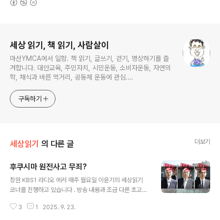
로그 정보
세상 읽기, 책 읽기, 사람살이
마산YMCA에서 일함. 책 읽기, 글쓰기, 걷기, 명상하기를 즐
겨합니다. 대안교육, 주민자치, 시민운동, 소비자운동, 자연의
학, 채식과 바른 먹거리, 공동체 운동에 관심.
ymcatop@gmail.com http://twtkr.com/ymcaman
http://www.facebook.com/ymcaman
구독하기
더보기
세상읽기
의 다른 글
후쿠시마 원전사고 무죄?
글 내용
창원 KBS1 라디오 에서 매주 월요일 이윤기의 세상읽기
코너를 진행하고 있습니다 . 방송 내용과 조금 다른 초고이
기는 하지만 기록을 남기기 위해 포스팅 합니다.(2025. 3.
3
1
2025. 9. 23.
24 방송분) 지난 2011년 3월 11일은 동일본대지진으로
발생한 후쿠시마 원자력발전소 폭발 사고 14주기가 되는