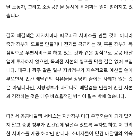
달 노동자
,
그리고 소상공인을 동시에 쥐어짜는 일이 벌어지고 있
습니다
.
결국 해결책은 지자체마다 따로따로 서비스를 만들 것이 아니라
중앙 정부가 도로를 만들거나 전기를 공급하는 것
,
혹은 정부가 독
점적으로 우편서비스를 하고 있는 것과 같은 방식으로 공공 배달
앱에 투자하지 않으면
,
독과점 자본의 횡포를 막을 길은 없어 보입
니다
.
대구나 광주 같은 일부 지방정부가 지속적으로 예산을 쏟아
부으면서 민간 배달앱의 점유율을 상당히 줄이는 사례가 없는 것
은 아닙니다만
,
지방정부가 따로따로 배달앱을 만들어 민간 자본
과 경쟁하는 것은 매우 비효율적인 방식이 될수 밖에 없습니다
.
따라서 공공배달앱 서비스는 지방정부 마다 우후죽순이 되게 맡기
지 말고 중앙 정부가 민간앱에 맞설수 있도록 투자도 하고 더 편리
한 서비스를 제공 해야만 합니다
.
소비자들이 민간 배달앱의 익숙