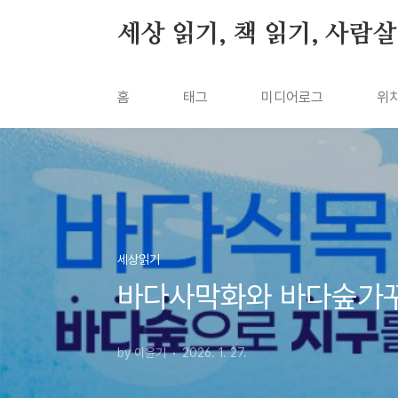
본문 바로가기
세상 읽기, 책 읽기, 사람
홈
태그
미디어로그
위
세상읽기
바다사막화와 바다숲가
by 이윤기
2026. 1. 27.