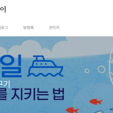
살이
치로그
방명록
관리자
꾸기