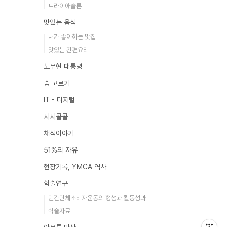
트라이애슬론
맛있는 음식
내가 좋아하는 맛집
맛있는 간편요리
노무현 대통령
숨 고르기
IT - 디지털
시시콜콜
채식이야기
51%의 자유
현장기록, YMCA 역사
학술연구
민간단체소비자운동의 형성과 활동성과
학술자료