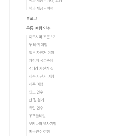
책과 세상 - 기타, 교양
책과 세상 - 여행
블로그
운동 여행 연수
야쿠시마 조몬스기
두 바퀴 여행
일본 자전거 여행
자전거 국토순례
4대강 자전거 길
제주 자전거 여행
제주 여행
인도 연수
산 길 걷기
유럽 연수
우포둘레길
오키나와 역사기행
미국연수 여행