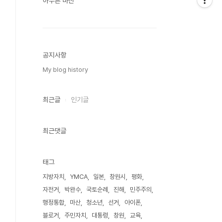
아무튼 마산
공지사항
My blog history
최근글
인기글
최근댓글
태그
지방자치
YMCA
일본
창원시
평화
자전거
박완수
국토순례
진해
민주주의
행정통합
마산
청소년
선거
아이폰
블로거
주민자치
대통령
창원
교육