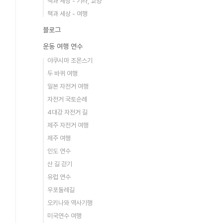
책과 세상 - 기타, 교양
책과 세상 - 여행
블로그
운동 여행 연수
야쿠시마 조몬스기
두 바퀴 여행
일본 자전거 여행
자전거 국토순례
4대강 자전거 길
제주 자전거 여행
제주 여행
인도 연수
산 길 걷기
유럽 연수
우포둘레길
오키나와 역사기행
미국연수 여행