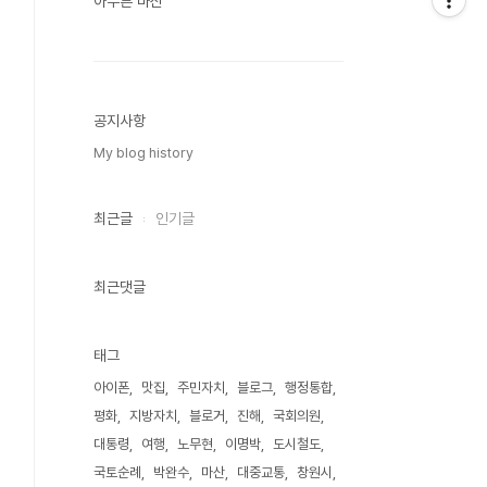
아무튼 마산
공지사항
My blog history
최근글
인기글
최근댓글
태그
아이폰
맛집
주민자치
블로그
행정통합
평화
지방자치
블로거
진해
국회의원
대통령
여행
노무현
이명박
도시철도
국토순례
박완수
마산
대중교통
창원시