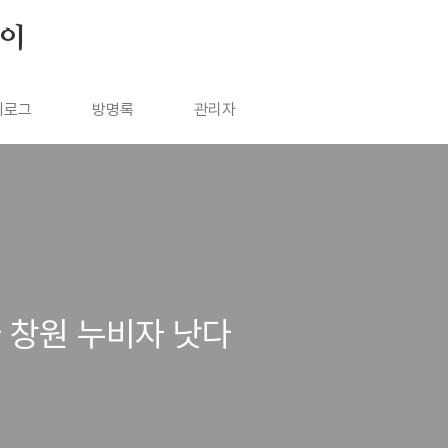
살이
치로그
방명록
관리자
 창원 누비자 낫다