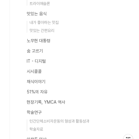
트라이애슬론
맛있는 음식
내가 좋아하는 맛집
맛있는 간편요리
노무현 대통령
숨 고르기
IT - 디지털
시시콜콜
채식이야기
51%의 자유
현장기록, YMCA 역사
학술연구
민간단체소비자운동의 형성과 활동성과
학술자료