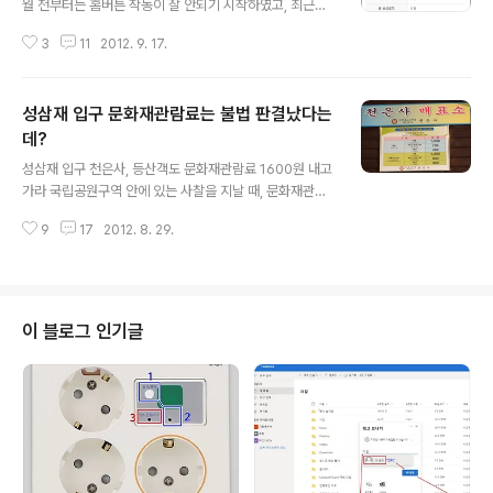
월 전부터는 홈버튼 작동이 잘 안되기 시작하였고, 최근에
는 전원버튼도 부드럽게 작동이 되지 않았습니다. 맨 처음
3
11
2012. 9. 17.
아이폰4를 샀을 때는 홈버튼과 전원버튼이 마치 화면을 터
치하는 것처럼 부드럽게 작동이 되었는데, 최근에는 손가
락에 힘을 주고 꾹꾹 눌러도 한 번에는 작동이 되지 않고 힘
성삼재 입구 문화재관람료는 불법 판결났다는
주어 3~4회를 눌러야 겨우 작동이 되었습니다. 이런 불편
을 겪으면서도 24개월 의무사용 약정기간이 남아 있어서
데?
글 내용
그냥 참고 사용하고 있었는데, 며칠 전 술을 마시고 아이폰
성삼재 입구 천은사, 등산객도 문화재관람료 1600원 내고
을 잃어버렸습니다. 그날 저녁 움직였던 동선을 따라 쭉 확
가라 국립공원구역 안에 있는 사찰을 지날 때, 문화재관람
인을 해봐도 폰을 찾을 수가 없어서 집에 있는 낡은 전화기
료를 내라는 요구을 받고 황당하거나 불쾌한 경험 있으신
를 챙겨서 통신사 대리점에 가서 임시로 개통을 하였습니
9
17
2012. 8. 29.
가요? 지난 8월 중순 제가 일하는 단체 회원들과 지리산 노
다. 마침 아이폰5도 새로 출시된다..
고단을 다녀왔습니다. 저희 일행은 차를 타고 성삼재 주차
장에 내려 노고단까지 등산을 하러 갔었는데, 성삼재 입구
에 있는 천은사라는 절에서 문화재관람료를 징수하더군요.
절에 가는 것이 아니라 노고단 등산을 하러 간다고 말했지
이 블로그 인기글
만 막무가내로 어른 1명당 1600원씩 문화재관람료를 받
아갔습니다. 오늘은 국립공원 구역 안에 있는 사찰들이 문
화재를 관람하지 않는 사람들에게까지 문화재관람료를 징
수하는 문제에 관하여 함께 생각해보겠습니다. 2007년에
국립공원 입장료가 일제히 폐지되면서 지금은 ..