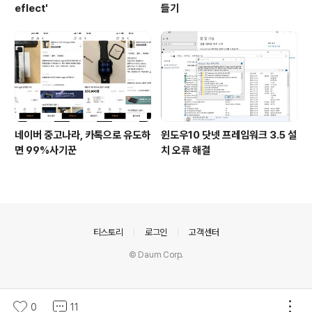
eflect'
들기
네이버 중고나라, 카톡으로 유도하
윈도우10 닷넷 프레임워크 3.5 설
면 99%사기꾼
치 오류 해결
의안내
티스토리
로그인
고객센터
© Daum Corp.
0
11