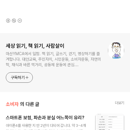
(새창열림)
로그 정보
세상 읽기, 책 읽기, 사람살이
마산YMCA에서 일함. 책 읽기, 글쓰기, 걷기, 명상하기를 즐
겨합니다. 대안교육, 주민자치, 시민운동, 소비자운동, 자연의
학, 채식과 바른 먹거리, 공동체 운동에 관심.
ymcatop@gmail.com http://twtkr.com/ymcaman
http://www.facebook.com/ymcaman
구독하기
더보기
소비자
의 다른 글
스마트폰 보험, 파손과 분실 어느쪽이 유리?
글 내용
아이폰4를 사용한 지 만 2년이 다되어 갑니다. 약 3~4개