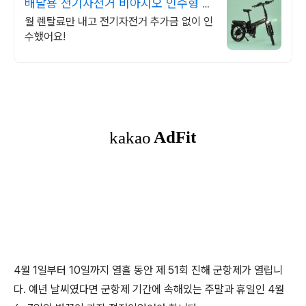
배달용 전기자전거 비아지오 인수형 렌
탈,완납시 내자전거
월 렌탈료만 내고 전기자전거 추가금 없이 인
수했어요!
4월 1일부터 10일까지 열흘 동안 제 51회 진해 군항제가 열립니
다. 예년 날씨였다면 군항제 기간에 속해있는 주말과 휴일인 4월