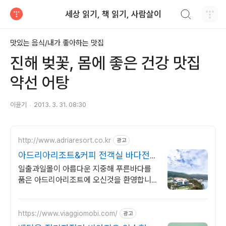
검색하기
세상 읽기, 책 읽기, 사람살이
티스토리
맛있는 음식/내가 좋아하는 맛집
진해 벚꽃, 몸에 좋은 건강 맛집
약선 어탕
이윤기
2013. 3. 31. 08:30
http://www.adriaresort.co.kr
광고
아드리아리조트&커피 전객실 바다전
망, 아로마스파
일출과일몰이 아름다운 지중해 푸른바다를
품은 아드리아리조트에 오신것을 환영합니
다
https://www.viaggiomobi.com/
광고