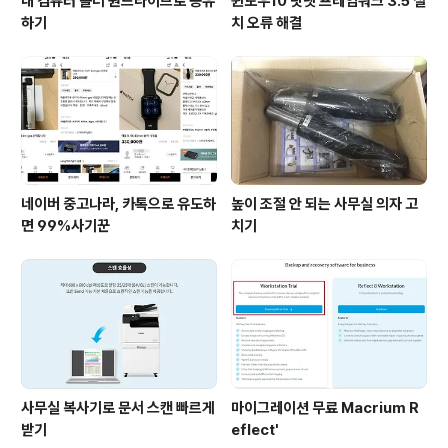
내 컴퓨터 폴더 원드라이브로 공유
윈도우10 닷넷 프레임워크 3.5 설
하기
치 오류 해결
네이버 중고나라, 카톡으로 유도하
높이 조절 안 되는 사무실 의자 고
면 99%사기꾼
치기
사무실 복사기로 문서 스캔 빠르게
마이그레이션 무료 Macrium R
받기
eflect'