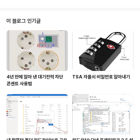
이 여럿 있었는..
블로그에는 진해에 있는 맛집이 여러 곳 소개되어 있습니
다. 처음 드림로드로 자전거를 타러 갈 때는 실비단안개님
블로그에 나오는 짜장면 집에 가서 점심을 먹을 계획이었
이 블로그 인기글
습니다. 그런데 자전거를 타고 드림로드 길을 가다가 짜장
면 집을 확인하려고 블로그를 살펴보는데, 새로 포스팅 한
글 중에 냉면집이 눈에 확 들어오더군요. 아들도 짜장면 보
다는 시원한 냉면이 먹고 싶다고 하였습니다. 지도 검색을
해보니 드림로드 하산 길은 진해구..
4년 만에 알아 낸 대기전력 차단
TSA 자물쇠 비밀번호 알아내기
콘센트 사용법