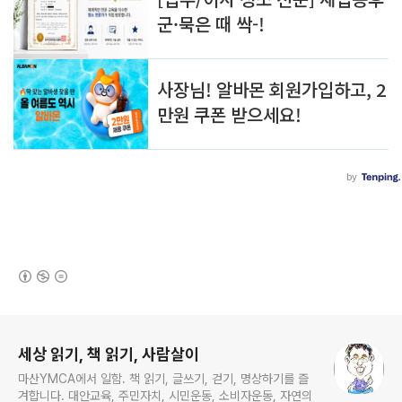
(새창열림)
로그 정보
세상 읽기, 책 읽기, 사람살이
마산YMCA에서 일함. 책 읽기, 글쓰기, 걷기, 명상하기를 즐
겨합니다. 대안교육, 주민자치, 시민운동, 소비자운동, 자연의