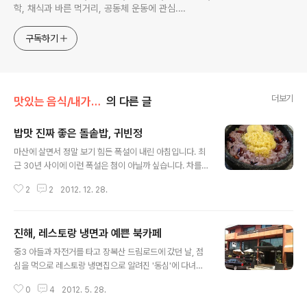
학, 채식과 바른 먹거리, 공동체 운동에 관심.
ymcatop@gmail.com http://twtkr.com/ymcaman
http://www.facebook.com/ymcaman
구독하기
더보기
맛있는 음식/내가 좋아하는 맛집
의 다른 글
밥맛 진짜 좋은 돌솥밥, 귀빈정
글 내용
마산에 살면서 정말 보기 힘든 폭설이 내린 아침입니다. 최
근 30년 사이에 이런 폭설은 첨이 아닐까 싶습니다. 차를
세워놓고 어찌어찌 걸어서 출근은 했는데, 오늘 점심 먹을
2
2
2012. 12. 28.
일이 걱정이네요. 아침부터 마당에 가득 쌓인 눈을 다치우
고 골목길 눈도 치우고, 눈사람도 2개나 만들었더니 12시
도 안 되었는데 벌써 출출하고 배가 고픕니다. 오늘은 급식
진해, 레스토랑 냉면과 예쁜 북카페
도 안 하고 폭설이 내리는데, 배달 음식을 시켜먹을 수도 없
글 내용
고, 밖에 나가서 밥을 사먹는 것도 쉬운 일은 아닐 것 같습
중3 아들과 자전거를 타고 장복산 드림로드에 갔던 날, 점
니다. 라면이나 끓여 먹어야 할 것 같은데.... 역시 라면은 비
심을 먹으로 레스토랑 냉면집으로 알려진 '동심'에 다녀왔
상 식량이 분명한 것 같습니다. 오랜 만에 블로그에 맛집 포
습니다. 원래 모든 면 음식을 좋아하는 탓에 맛있는 냉면집
스팅 한 번 합니다. 오늘 소개하는 집은 영양돌솥밥을 하는
0
4
2012. 5. 28.
이 있다고 하면 꼭 한 번 가보곤 합니다. 진해 '동심'을 알게
곳입니다. 예전에는 창동에 나가면 영양돌솥밥 하는 식당
된 것은 실비단안개님 블로그 덕분입니다. 실비단안개님