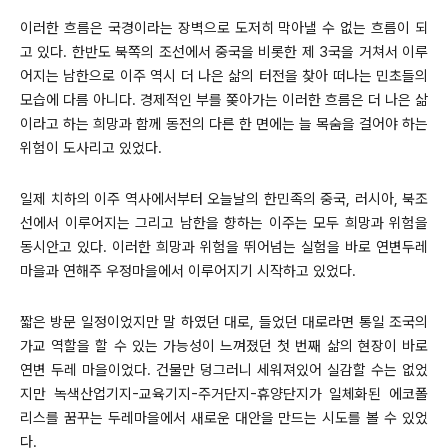
이러한 흐름은 국경이라는 장벽으로 도저히 막아낼 수 없는 흐름이 되
고 있다. 한반도 북쪽의 조선에서 중국을 비롯한 제 3국을 거쳐서 이루
어지는 남한으로 이주 역시 더 나은 삶의 터전을 찾아 떠나는 민초들의
모습에 다름 아니다. 경제적인 부를 쫒아가는 이러한 흐름은 더 나은 삶
이라고 하는 희망과 함께 동전의 다른 한 면에는 늘 목숨을 걸어야 하는
위험이 도사리고 있었다.
일제 치하의 이주 역사에서부터 오늘날의 한민족의 중국, 러시아, 북조
선에서 이루어지는 그리고 남한을 향하는 이주는 모두 희망과 위험을
동시안고 있다. 이러한 희망과 위험을 뛰어넘는 실험을 바로 연변두레
마을과 연해주 우정마을에서 이루어지기 시작하고 있었다.
짧은 방문 일정이었지만 말 하였던 대로, 들었던 대로라면 통일 조국의
가교 역할을 할 수 있는 가능성이 느껴졌던 첫 번째 삶의 현장이 바로
연변 두레 마을이었다. 건물만 덩그러니 세워져있어 실감할 수는 없었
지만 녹색산업기지-교육기지-주거단지-휴양단지가 일체화된 에코폴
리스를 꿈꾸는 두레마을에서 새로운 대안을 만드는 시도를 볼 수 있었
다.