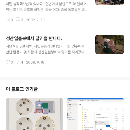
이런 생각해보신적 있나요? 연변에서 남한으로 와 일하고
있는 조선족 동포의 국적은 '중국'이다. 중국 동포들은 중국
과 남한이 축구시합을 하면 누구를 응원할까? 재미있는 질
0
3
2009. 2. 20.
문이라구요. 참 서글픈 질문이기도 합니다. 그들이 중국과
남한이 축구시합을 할 때, 중국을 응원한다고 욕할 수 있을
까요? 혹은 그들이 남한을 응원하면 그것은 애국심(?)일까
성산일출봉에서 달인을 만나다.
요? 2005년, 제 2기 518 아카데미 참여는, 저에게 이런
글 내용
고민의 시간을 던져주었습니다. 중국동포는 누구인가? 제
지난 9월 5일 새벽, 시민운동가 인터넷 리더십 연수에서
2기 518 아카데미 해외연수 참여는 재중국, 재러시아 동
만난 활동가 몇 사람과 성산일출봉에 해맞이를 하러갔다.
포사회를 난생 처음으로 고민해보는 뜻 깊은 시간이었다.
맑은 날씨였지만, 바다 위 구름이 완전히 걷히지 않아 바다
3박 4일의 국내연수 기간 동안 살아오는 동안 한 번도 제
0
4
2008. 9. 18.
에서 솟아오르는 해는 구경을 못했지만, 구름 사이로 빨갛
대로 고민해보지 않았고 주요한 관심에서 늘 멀리 있었던
게 오르는 일출 구경을 잘 하였다. 새벽부터 옹기 종기 모여
재외동포의 문제를 만나면서..
앉아서 해맞이를 하던 사람들은 DSLR, 똑딱이 디카, 휴대
폰카메라까지 모두 꺼내서 구름사이로 떠오르는 해를 카메
라에 담고 있었다. 잠시 후 해가 구름위로 완전히 솟아오르
이 블로그 인기글
자 이번에는 함께 성산 일출봉에 오른 가족, 친구들과 함께
여기 저기서 기념사진을 찍었다. 서로 번갈아가며 사진을
찍던 사람들은, 같이 온 가족, 친구와 다같이 사진을 찍으려
고 낯선 주변사람에게 촬영을 부탁하는 사람도 더러 있었
다. 그런데, 이때 '새마을'..