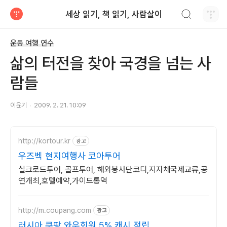
검색하기
세상 읽기, 책 읽기, 사람살이
티스토리
운동 여행 연수
삶의 터전을 찾아 국경을 넘는 사
람들
이윤기
2009. 2. 21. 10:09
http://kortour.kr
광고
우즈벡 현지여행사 코아투어
실크로드투어, 골프투어, 해외봉사단코디,지자체국제교류,공
연개최,호텔예약,가이드통역
http://m.coupang.com
광고
러시아 쿠팡 와우회원 5% 캐시 적립