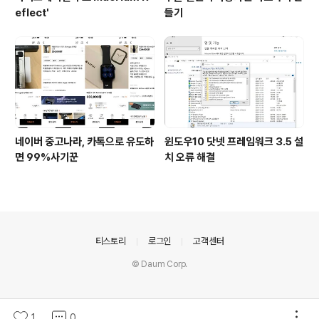
eflect'
들기
네이버 중고나라, 카톡으로 유도하
윈도우10 닷넷 프레임워크 3.5 설
면 99%사기꾼
치 오류 해결
의안내
티스토리
로그인
고객센터
© Daum Corp.
1
0