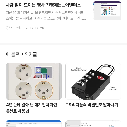
사람 많이 모이는 행사 진행에는...이벤터스
에 저장공간이 부족한 단점이 있었지만, 상대적으로 가격
글 내용
이 저렴한 Transcend JetDrive SD 카드를 구입하여
지난 10월 마지막 날 을 진행하면서 위딧소프트에서 서비
저장 공간으로 사용하는 방법을 선택하였습니다. 하지만
스하는 를 사용하고 그 후기를 포스팅(이그나이트 마산...쌍
몇 해 동안 사용하다보니 아무래도 저장공간 부족 때문에
방향 소통을 돕는 큐에이) 하였습니다. 진행팀과 참가자들
성가신 일들이 자주 생겼습니다. 애플에서 만든 맥 제품들
4
0
2017. 12. 28.
에게 '실시간 소통이 아주 좋았다'는 긍정적인 평가를 받았
은 메모리나 SSD를 제조하여 판매하는 곳이 많지 않습니
습니다. 11월 20일 진행한 경상남도 청렴 원탁토론을 준비
다. 인터넷을 검색해보니 mac..
하면서 보다 기능이 훨씬 많은 행사지원 플랫폼 서비스인
를 활용하였습니다. 블로그에 포스팅하면서 이그나이트 때
사용했던 에 원탁토론에서 활용할 수 있는 몇 가지 기능이
이 블로그 인기글
더 있었으면 좋겠다는 제안을 하였습니다. 그랬더니 제작
사인 위딧소프트에서 보다 한 단계 업그레이드 된 라는 서
비스를 소개해주더군요. 며칠 동안 의 기능을 살펴보고 테
스트 해 본 후 퍼실리테이터 사전 교육과 원탁 토론 당일에
사용해 보았습니다. 이벤터스 홈페이..
4년 만에 알아 낸 대기전력 차단
TSA 자물쇠 비밀번호 알아내기
콘센트 사용법