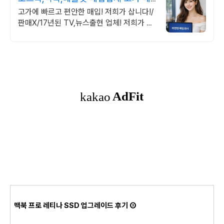
입 회사
고가에 빠르고 편안한 매입! 저희가 삽니다!/
판매X/17년된 TV,뉴스출현 업체! 저희가 고
객님의 노트북/맥북/태블릿PC(2015년식이
후)를 삽니다!매입해요/판매X
맥북 프로 레티나 SSD 업그레이드 후기 ③