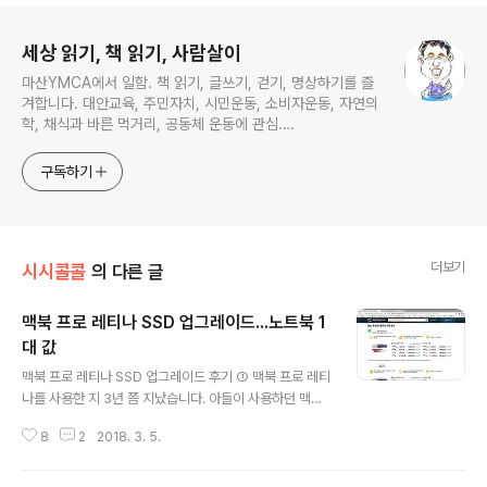
로그 정보
세상 읽기, 책 읽기, 사람살이
마산YMCA에서 일함. 책 읽기, 글쓰기, 걷기, 명상하기를 즐
겨합니다. 대안교육, 주민자치, 시민운동, 소비자운동, 자연의
학, 채식과 바른 먹거리, 공동체 운동에 관심.
ymcatop@gmail.com http://twtkr.com/ymcaman
http://www.facebook.com/ymcaman
구독하기
더보기
시시콜콜
의 다른 글
맥북 프로 레티나 SSD 업그레이드...노트북 1
대 값
글 내용
맥북 프로 레티나 SSD 업그레이드 후기 ① 맥북 프로 레티
나를 사용한 지 3년 쯤 지났습니다. 아들이 사용하던 맥북
에어를 군대간 2년 동안 쓰다보니 아이폰과 완벽하게 호환
8
2
2018. 3. 5.
되는 맥의 편리함에 익숙해져 맥북 프로 레티나를 구입하
였습니다. 맥북 구입 가격 부담 때문에 가장 저렴한 128G
B 모델을 구입하였습니다. 맥북 구입 가격이 저렴한 대신