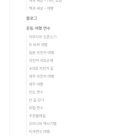
책과 세상 - 기타, 교양
책과 세상 - 여행
블로그
운동 여행 연수
야쿠시마 조몬스기
두 바퀴 여행
일본 자전거 여행
자전거 국토순례
4대강 자전거 길
제주 자전거 여행
제주 여행
인도 연수
산 길 걷기
유럽 연수
우포둘레길
오키나와 역사기행
미국연수 여행