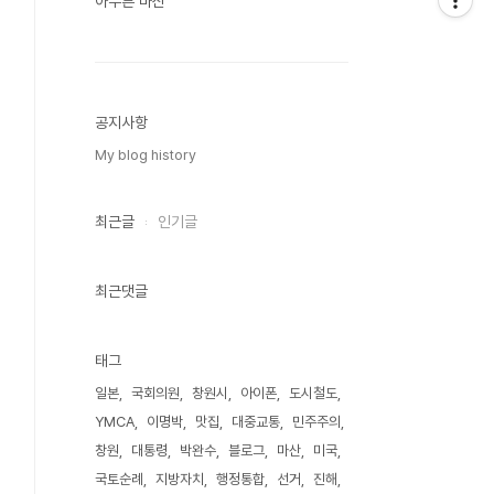
아무튼 마산
공지사항
My blog history
최근글
인기글
최근댓글
태그
일본
국회의원
창원시
아이폰
도시철도
YMCA
이명박
맛집
대중교통
민주주의
창원
대통령
박완수
블로그
마산
미국
국토순례
지방자치
행정통합
선거
진해