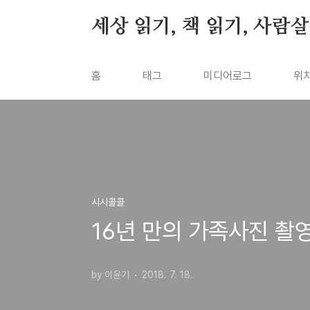
본문 바로가기
세상 읽기, 책 읽기, 사람
홈
태그
미디어로그
위
시시콜콜
16년 만의 가족사진 촬영
by 이윤기
2018. 7. 18.