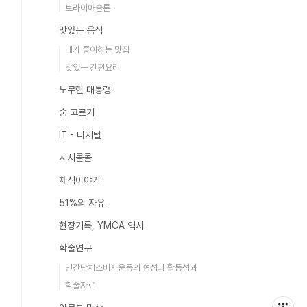
트라이애슬론
맛있는 음식
내가 좋아하는 맛집
맛있는 간편요리
노무현 대통령
숨 고르기
IT - 디지털
시시콜콜
채식이야기
51%의 자유
현장기록, YMCA 역사
학술연구
민간단체소비자운동의 형성과 활동성과
학술자료