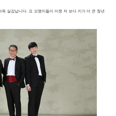
더욱 실감납니다. 요 꼬맹이들이 이젠 저 보다 키가 더 큰 청년