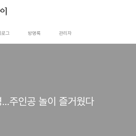
살이
치로그
방명록
관리자
...주인공 놀이 즐거웠다