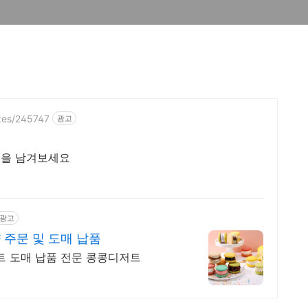
izes/245747
광고
진을 남겨보세요
광고
 주문 및 도매 납품
트 도매 납품 전문 콩콩디저트