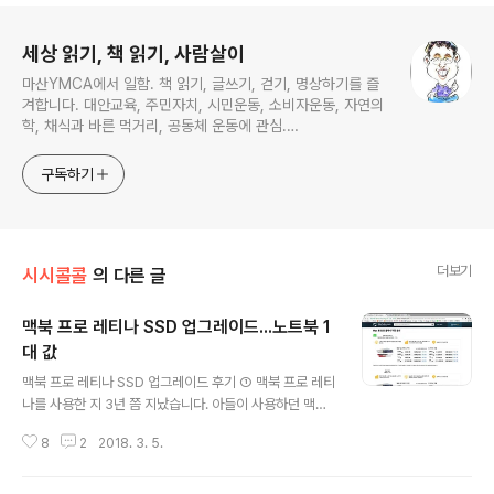
로그 정보
세상 읽기, 책 읽기, 사람살이
마산YMCA에서 일함. 책 읽기, 글쓰기, 걷기, 명상하기를 즐
겨합니다. 대안교육, 주민자치, 시민운동, 소비자운동, 자연의
학, 채식과 바른 먹거리, 공동체 운동에 관심.
ymcatop@gmail.com http://twtkr.com/ymcaman
http://www.facebook.com/ymcaman
구독하기
더보기
시시콜콜
의 다른 글
맥북 프로 레티나 SSD 업그레이드...노트북 1
대 값
글 내용
맥북 프로 레티나 SSD 업그레이드 후기 ① 맥북 프로 레티
나를 사용한 지 3년 쯤 지났습니다. 아들이 사용하던 맥북
에어를 군대간 2년 동안 쓰다보니 아이폰과 완벽하게 호환
8
2
2018. 3. 5.
되는 맥의 편리함에 익숙해져 맥북 프로 레티나를 구입하
였습니다. 맥북 구입 가격 부담 때문에 가장 저렴한 128G
B 모델을 구입하였습니다. 맥북 구입 가격이 저렴한 대신