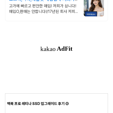
삽니다! 매입O판매X
고가에 빠르고 편안한 매입! 저희가 삽니다!
매입O,판매는 안합니다!/17년된 회사 저희가
고객님의 노트북/맥북/태블릿PC(2015년식
이후)를 삽니다!매입해요/판매X
맥북 프로 레티나 SSD 업그레이드 후기 ③