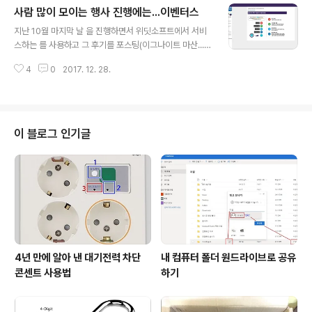
사람 많이 모이는 행사 진행에는...이벤터스
에 저장공간이 부족한 단점이 있었지만, 상대적으로 가격
글 내용
이 저렴한 Transcend JetDrive SD 카드를 구입하여
지난 10월 마지막 날 을 진행하면서 위딧소프트에서 서비
저장 공간으로 사용하는 방법을 선택하였습니다. 하지만
스하는 를 사용하고 그 후기를 포스팅(이그나이트 마산...쌍
몇 해 동안 사용하다보니 아무래도 저장공간 부족 때문에
방향 소통을 돕는 큐에이) 하였습니다. 진행팀과 참가자들
성가신 일들이 자주 생겼습니다. 애플에서 만든 맥 제품들
4
0
2017. 12. 28.
에게 '실시간 소통이 아주 좋았다'는 긍정적인 평가를 받았
은 메모리나 SSD를 제조하여 판매하는 곳이 많지 않습니
습니다. 11월 20일 진행한 경상남도 청렴 원탁토론을 준비
다. 인터넷을 검색해보니 mac..
하면서 보다 기능이 훨씬 많은 행사지원 플랫폼 서비스인
를 활용하였습니다. 블로그에 포스팅하면서 이그나이트 때
사용했던 에 원탁토론에서 활용할 수 있는 몇 가지 기능이
이 블로그 인기글
더 있었으면 좋겠다는 제안을 하였습니다. 그랬더니 제작
사인 위딧소프트에서 보다 한 단계 업그레이드 된 라는 서
비스를 소개해주더군요. 며칠 동안 의 기능을 살펴보고 테
스트 해 본 후 퍼실리테이터 사전 교육과 원탁 토론 당일에
사용해 보았습니다. 이벤터스 홈페이..
4년 만에 알아 낸 대기전력 차단
내 컴퓨터 폴더 원드라이브로 공유
콘센트 사용법
하기