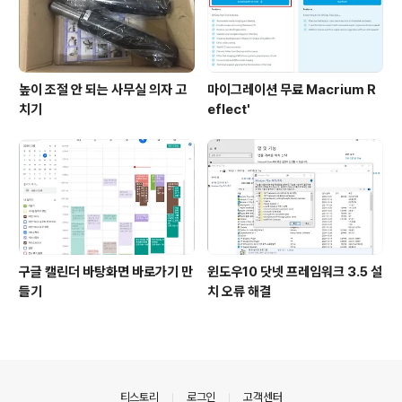
높이 조절 안 되는 사무실 의자 고
마이그레이션 무료 Macrium R
치기
eflect'
구글 캘린더 바탕화면 바로가기 만
윈도우10 닷넷 프레임워크 3.5 설
들기
치 오류 해결
의안내
티스토리
로그인
고객센터