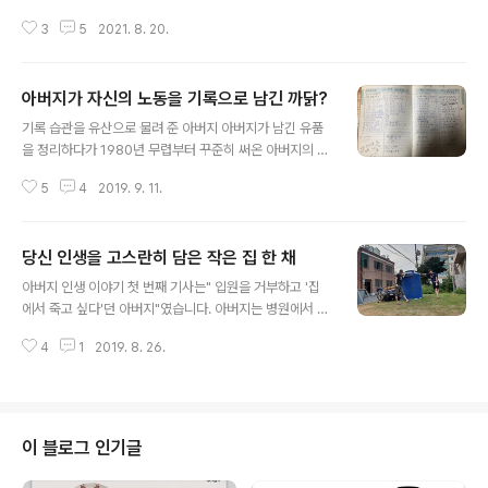
일이나 일요일에 당겨 지냈습니다. 당연히 제사 지내는 시
까지 하는데, 왜 내게 이런 병이... 2018/05/04 - [숨 고
간은 저녁 식사 시간이었습니다. 가족 중에는 첫 제사 만큼
3
5
2021. 8. 20.
르기] - "통풍은 위험한 병 아니지만 불치병" 2018.08.13
은 제 날짜에 지내자는 의견도 있었습니다만, 저는 아버지
- [숨 고르기] - 통풍? 알면 알수록 어렵고 치료하기 힘든
가 바라는 일이 아닐 거라고 생각하..
병 2018.05.25 - [숨 고르기] - 통풍 10년새 2.4배 증
아버지가 자신의 노동을 기록으로 남긴 까닭?
가...의사만 믿으면 될까? 2018.07.03 - [숨 고르기] - 채
글 내용
식해도 걸리는데...치맥이 통풍의 주범이라고? 2018.07.2
기록 습관을 유산으로 물려 준 아버지 아버지가 남긴 유품
4 - [숨 고르기] - 통풍 4개월...먹고 자는 습관을 바꾸다 2
을 정리하다가 1980년 무렵부터 꾸준히 써온 아버지의 작
018.08.13 - [숨 고르기] - 통풍? 알면 알수록 어렵고 치
업일지(메모)를 발견하였습니다. 아버지의 작업 메모를 보
료하기 힘든 병 2018년 4월부터 ..
5
4
2019. 9. 11.
면서 일요일도 쉬지 않고 일했던 당신의 고된 노동의 흔적
을 새삼스럽게 다시 확인할 수 있었습니다. 그러다 문득 어
쩌면 블로그에 글을 쓰고 사소한 일상을 기록으로 남기고
당신 인생을 고스란히 담은 작은 집 한 채
오랫 동안 일기를 썼던 것도 어떤 DNA 차원의 유전이었을
글 내용
지도 모른다는 생각이 들었습니다. 아버지가 자신의 삶을
아버지 인생 이야기 첫 번째 기사는" 입원을 거부하고 '집
기록으로 남긴 것은 일기와 같은 긴 글은 아닙니다. 아버지
에서 죽고 싶다'던 아버지"였습니다. 아버지는 병원에서 임
는 몇년 몇월 몇일 어느 공사장에서 무슨 작업을 하였는지
종을 맡이하는 대신 내가 살던 집에서 아내와 자식들의 배
를 빠짐 없이 기록하였습니다. 아버지가 매일매일의 작업
4
1
2019. 8. 26.
웅을 받으며 생의 마지막 시간을 보내고 싶다던 마지막 소
내역을 기록으로 남긴 까닭은 사실 단순합니다. 일당을 제
원을 이루었습니다. 돌이켜 생각해보니 아버지가 살았던
대로 챙겨 받기 위한 것이었습니다. 건축..
여러 집들 중에 아버지가 태어났던 고향 집과 임종을 맡은
집은 모두 당신 손으로 지은 집이었습니다. 2019/08/21
- [숨 고르기] - 집에서 죽고 싶다던 아버지의 마지막 소원
이 블로그 인기글
아버지는 경북 구미시 원평동 3**번지에서 태어났습니다.
박정희 집권시기에 구미가 도시로 개발되면서 원평동 315