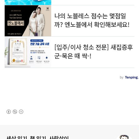
(새창열림)
로그 정보
세상 읽기, 책 읽기, 사람살이