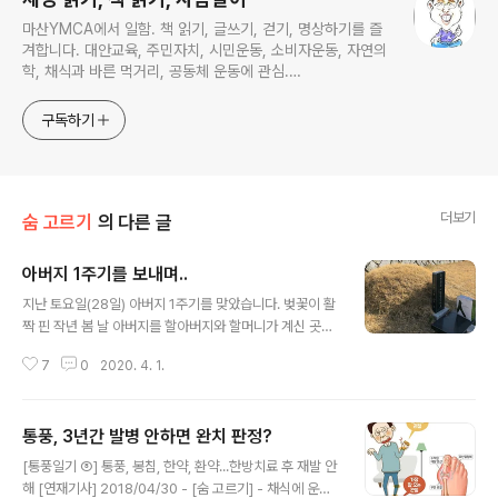
마산YMCA에서 일함. 책 읽기, 글쓰기, 걷기, 명상하기를 즐
겨합니다. 대안교육, 주민자치, 시민운동, 소비자운동, 자연의
학, 채식과 바른 먹거리, 공동체 운동에 관심.
ymcatop@gmail.com http://twtkr.com/ymcaman
http://www.facebook.com/ymcaman
구독하기
더보기
숨 고르기
의 다른 글
아버지 1주기를 보내며..
글 내용
지난 토요일(28일) 아버지 1주기를 맞았습니다. 벚꽃이 활
짝 핀 작년 봄 날 아버지를 할아버지와 할머니가 계신 곳에
모시고 왔는데, 올해도 벚꽃이 활짝 피었습니다. 코로나19
7
0
2020. 4. 1.
때문에 멀리 있는 가족들은 부르지도 못하였고, 가까이 있
는 형제들만 모여 아버지를 기억하였습니다. 아버지 첫 제
사는 21일 토요일에 지냈습니다. 아버지가 살아 계실 때부
통풍, 3년간 발병 안하면 완치 판정?
터 저희 집안 제사는 토요일이나 일요일에 모셨습니다. 사
글 내용
람들의 세상살이가 바빠지면서 생일을 토요일이나 일요일
[통풍일기 ⑧] 통풍, 봉침, 한약, 환약...한방치료 후 재발 안
에 당겨 지내는 것처럼 벌써 20여 년 전부터 제사도 토요
해 [연재기사] 2018/04/30 - [숨 고르기] - 채식에 운동