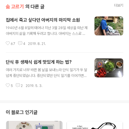
더보기
숨 고르기
의 다른 글
집에서 죽고 싶다던 아버지의 마지막 소원
글 내용
1940년 6월 8일에 태어나 지난 3월 28일 세상을 떠난 제
아버지의 삶을 기록해 두려고 합니다. 아버지는 스스로 자
신의 삶을 기록으로 남기지 않으셨고, 세상 사람들이 기억
67
4
2019. 8. 21.
할 만한 남다른 삶을 살지도 않았기 때문에 자식이 아니면
누구도 기억해주지 않는 소박한 삶 이었습니다. 아버지가
마지막 투병 생활을 하는 동안 아무도 기억하지 않는 필부
단식 후 생채식 쉽게 맛있게 하는 법?
의 삶이지만 자식이라도 기억과 기록으로 남기는 것이 도
글 내용
리라는 생각이 들었습니다. 삶을 정리하면서 진행한 마지
여러 가지로 너무 바쁜 봄 날을 보내느라 단식 일기가 두 달
막 저와 아버지의 인터뷰 어머니와 가족들의 기억을 모아
넘게 중단되었습니다. 중단되었던 단식 일기를 이어가면서
필부로 살았다 간 아버지의 삶을 기록해 둡니다. 지난 봄 팔
지난 설날 단식 이후 석달 가까이 계속하고 있는 생채식에
십을 일기로 세상을 떠난 아버지의 마지막 소원은 '초라하
5
2
2019. 5. 3.
관하여 소개합니다. 7일 단식 후 회복식 첫 주는 미음에서
지 않은 죽음'을 맞이하는 일이었습니다. 오십 중반(지금 제
죽으로 조금씩 양을 늘려왔습니다. 열흘이 지나면서부터는
나이) 무렵만 하여도 당신이 ..
생채식을 시작하였습니다. 생채식과 함께 단식 후에 1일 2
식(점심, 저녁)을 하고 있습니다. 원래도 1일 2식을 하였습
니다만, 가끔 아침에 과일이나 요거트 등을 먹거나 쥬스나
이 블로그 인기글
차를 마셨지요. 단식 후에는 점심까지 아무 것도 먹지 않는
'오전불식'으로 식습관을 다시 세웠습니다. '오전불식'은 자
연스럽게 요즘 유행하는 간헐적 단식이 됩니다. 저녁 식사