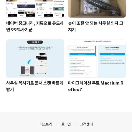
네이버 중고나라, 카톡으로 유도하
높이 조절 안 되는 사무실 의자 고
면 99%사기꾼
치기
사무실 복사기로 문서 스캔 빠르게
마이그레이션 무료 Macrium R
받기
eflect'
의안내
티스토리
로그인
고객센터