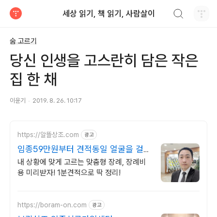
검색하기
세상 읽기, 책 읽기, 사람살이
티스토리
숨 고르기
당신 인생을 고스란히 담은 작은
집 한 채
이윤기
2019. 8. 26. 10:17
https://알뜰상조.com
광고
임종59만원부터 견적동일 얼굴을 걸고
처음부터 끝까지
내 상황에 맞게 고르는 맞춤형 장례, 장례비
용 미리받자! 1분견적으로 딱 정리!
https://boram-on.com
광고