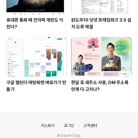
휴대폰 통화 때 전자파 계란도 익
윈도우10 닷넷 프레임워크 3.5 설
힌다?
치 오류 해결
구글 캘린더 바탕화면 바로가기 만
한달 후 새주소 사용, DM 주소록
들기
언제 다 고치나?
의안내
티스토리
로그인
고객센터
© Daum Corp.