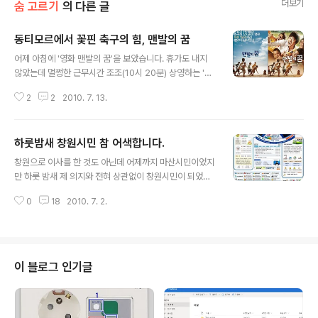
더보기
숨 고르기
의 다른 글
동티모르에서 꽃핀 축구의 힘, 맨발의 꿈
글 내용
어제 아침에 '영화 맨발의 꿈'을 보았습니다. 휴가도 내지
않았는데 멀쩡한 근무시간 조조(10시 20분) 상영하는 '맨
발의 꿈'을 보고 많이 울었습니다. 맨발의 꿈은 유엔(UN)
2
2
2010. 7. 13.
시사회를 가졌을 만큼 의미있는 영화인데, 국내 개봉 후 흥
행에는 크게 성공하지 못한 듯 합니다. 지난 6월 24일에
개봉하였는데, 저희 지역에서도 이미 개봉관 상영이 끝나
하룻밤새 창원시민 참 어색합니다.
버렸습니다. 개봉관 상영이 끝났지만 좋은 영화를 YMCA
글 내용
회원들과 함께 보면 좋겠다는 제안이 나와서 시내 모 영화
창원으로 이사를 한 것도 아닌데 어제까지 마산시민이었지
관을 빌려서 회원들끼리 단체 상영을 하였습니다. YMCA
만 하룻 밤새 제 의지와 전혀 상관없이 창원시민이 되었습
에 속해 있는 공동체 모임 중에 주부들이 중심이 된 '등
니다. (7월 1일에 쓴 글인데 포스팅이 하루 늦어졌습니다.
대'라는 생활협동운동 조직이 있습니다. 작은 공동체 모임
0
18
2010. 7. 2.
티스토리에 사진 업로드가 안 되어서...) 행정구역 통합을
을 하는 이 분들은 도농 교류활동, 유기농산물 공동구매와
묻는 주민투표 조차 이루어지지 않았기 때문에 이명박 대
같은 활동 뿐만 아니라 책일..
통령과 행정안전부 그리고 한나라당 국회의원들과 마산시
의원들의 뜻에 따라 하루 아침에 창원시민이 되었습니다.
저희집 주소는 '마산시 산호동 OO아파트'에서 '창원시 마
이 블로그 인기글
산합포구 산호동 OO아파트'로 바뀌었습니다. 여러 지역에
서 사람들이 모이거나 다른 지역에 가면 "어디서 왔냐?"는
질문을 많이 받게되는데, "창원에서 왔습니다"라는 대답이