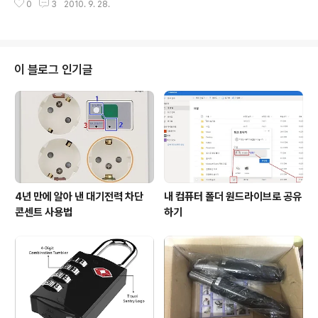
년도에 '이삼 스님'(대금 연주자) 대금 독주회를 계기로 풍
0
3
2010. 9. 28.
서 열린 가곡 공연을 잠깐 보았던 기억이 있습니다. 기억에
류문화가 사라져가는 것을 아쉬워하는 연주자들이 모여 만
강렬히 남아있는 것은 사랑방 공연처럼 진행되었던, '동짓
든 단체라고 합니다. 이..
날 송년음악회'여서 그 기억을 먼저 떠올리게 되는 것 같습
니다. 가곡은 우리나라의 전통 성악곡인데 1969년에 중요
무형문화재로 지정되었고, 마산에 있는 가곡전수관은 '가
이 블로그 인기글
곡'을 널리 보급하는 일은 하는 곳 입니다. 처음 가곡을 들
었을 때는 참 낯설었습니다. 흔히 알고 있는 우리 전통음악
과도 상당한 거리감이 느껴지더군요. 가사를 쉽게 알아들
을 수 없는 것이 가장 큰 어려움이었던 것 같습니다. 가곡은
시조나 가사에 비하..
4년 만에 알아 낸 대기전력 차단
내 컴퓨터 폴더 원드라이브로 공유
콘센트 사용법
하기