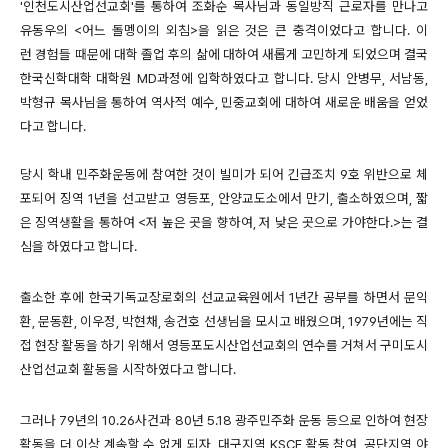
'인천도시산업선교회'를 통하여 조화순 목사님과 동일방직 근로자를 만나고
유동우의 <어느 돌멩이의 외침>을 읽은 것은 큰 충격이었다고 합니다. 이
런 경험들 때문에 대학 졸업 후의 삶에 대하여 새롭게 고민하게 되었으며 결국
한국신학대학 대학원 MD과정에 입학하였다고 합니다. 당시 안병무, 서남동,
박형규 목사님을 통하여 역사적 예수, 민중교회에 대하여 새로운 배움을 얻었
다고 합니다.
당시 학내 민주화운동에 참여한 것이 빌미가 되어 긴급조치 9호 위반으로 체
포되어 징역 1년을 선고받고 영등포, 안양교도소에서 만기, 출소하였으며, 짧
은 징역생활을 통하여 <저 높은 곳을 향하여, 저 낮은 곳으로 가야한다.>는 결
심을 하였다고 합니다.
출소한 후에 한국기독교장로회의 선교교육원에서 1년간 공부를 하면서 문익
환, 문동환, 이우정, 박현채, 송건호 선생님을 모시고 배웠으며, 1979년에는 직
접 현장 활동을 하기 위해서 영등포도시산업선교회의 연수를 거쳐서 구미도시
산업선교회 활동을 시작하였다고 합니다.
그러나 79년의 10.26사건과 80년 5.18 광주민주화 운동 등으로 인하여 현장
활동을 더 이상 계속할 수 없게 되자, 대구지역 KSCF 활동 참여, 공단지역 야