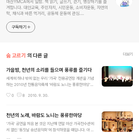
마산YMCA에서 일함. 책 읽기, 글쓰기, 걷기, 명상하기를 즐
겨합니다. 대안교육, 주민자치, 시민운동, 소비자운동, 자연의
학, 채식과 바른 먹거리, 공동체 운동에 관심.
ymcatop@gmail.com http://twtkr.com/ymcaman
http://www.facebook.com/ymcaman
구독하기
더보기
숨 고르기
의 다른 글
가을밤, 천년의 소리를 들으며 풍류를 즐기다
글 내용
세계에 하나 밖에 없는 우리 '가곡' 전용공연장 개관을 기념
하는 2010년 전통음악축제 '바람도 노니는 풍류한마당'에
다녀왔습니다. 개관기념음악회에는 많은 관객들이 참여하
0
8
2010. 9. 30.
여 150석 규모의 가곡 전용 공연장을 꽉 채웠더군요. 저는
7시 30분 보다 조금 늦게 도착하였는데, 공연장에는 맨 뒷
줄에만 빈자리가 남아있었습니다. (어이쿠 ! 사진을 찍으려
천년의 노래, 바람도 노니는 풍류한마당
고 카메라를 켜니 배터리가 없었습니다. 어쩔 수 없이 사진
글 내용
은 아이폰으로 찍었네요.) 9월 29일부터 4일간 열리는 전
'가곡' 공연을 처음 본 것은 지난해 연말 마산 가곡전수관에
통음악축제 첫날인 어제는 '풍류 바람과 놀다'를 주제로 한
서 열린 '동짓날 송년음악회'에 참석하였을 때입니다. 아 ~
일요풍류회의 공연이 펼쳐졌습니다. 일요풍류회는 2008
아니군요. 그 전에 신종플루가 한창일 때, 3.15 아트센터에