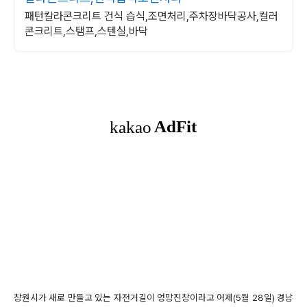
패턴칼라콘크리트 건식 습식,조면처리,주차장바닥공사,컬러
콘크리트,스탬프,스텐실,바닥
창원시가 새로 만들고 있는 자전거길이 엉망진창이라고
어제(5월 28일) 경남