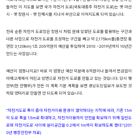
들어진 이 지도를 보
면 국가 자전거 도로(국토대종주 자전거 도로)는 옛
마산
시 - 옛
창원시 - 옛
진해시를 지나서 부산으로 이어지도록 되어 있습니다.
전국 순환 자전거 도로망은 창원시 처럼 원래 있었던 도로를 활용하는 구간과
다른 사업으로 자전거 도로를 조성하는 구간을 빼고 약 2,175㎞를(총연장 총
연장 3,120㎞)
1조 205억원의 예산을 투입하여 2010 ~
2019년까지 10년간
만드는 사업입니다.
예산이 엄청나지요? 바로 이 엄청난 예산 덕분에 8억원이나 들여서 뜬금없이
마재고개에서 어린교 방면으로 자전거 도로를 만들고 있는 것입니다. 당시
행
안부(현 안행부)
가 만든 이 계획 기본 계획을 보면 경남도민일보가 보도한 것
처럼 엉터리로 만들면 안 되도록 되어 있습니다.
"자전거도로 폭이 좁아 자전거이용 환경이 열악하다는 지적에 따라, 기존 1.1m
의 도로 폭을 1.5m로 확대하고, 자전거이용자의 안전을 확보하기 위해 일반도
로와 자전거도로 사이에 분리공간을 0.2에서 1m까지 확보하도록 했다."(201
0년 행정안전부 자료)