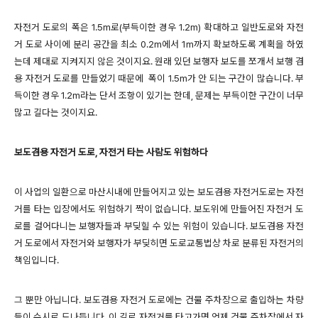
자전거 도로의 폭은 1.5m로(부득이한 경우 1.2m)
확대하고 일반도로와 자전
거 도로 사이에 분리 공간을 최소 0.2m에서 1m까지 확보하도록 계획을 하였
는데 제대로 지켜지지 않은 것이지요. 원래 있던 보행자 보도를 쪼개서 보행 겸
용
자전거 도로를 만들었기 때문에
폭이
1.5m가 안 되는 구간이 많습니다.
부
득이한 경우 1.2m라는 단서 조항이 있기는 한데, 문제는 부득이한 구간이 너무
많고 길다는 것이지요.
보도겸용 자전거 도로, 자전거 타는 사람도 위험하다
이 사업의 일환으로 마산시내에
만들어지고 있는
보도겸용 자전거도로는 자전
거를 타는 입장에서도 위험하기 짝이 없습니다. 보도위에 만들어진 자전거 도
로를 걸어다니는 보행자들과 부딪힐 수 있는 위험이 있습니다. 보도겸용 자전
거 도로에서 자전거와 보행자가 부딪히면 도로교통법상 차로 분류된
자전거의
책임입니다.
그 뿐만 아닙니다. 보도겸용 자전거 도로에는 건물 주차장으로 출입하는 차량
들이 수시로 드나듭니다. 이 길로 자전거를 타고가면 언제 건물 주차장에서 자