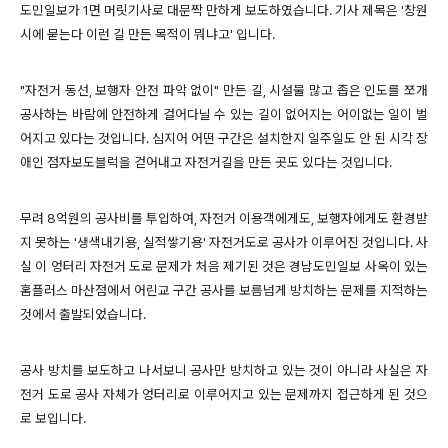
도민일보가 1면 머릿기사로 대문짝 만하게 보도하였습니다. 기사 제목은 '창원
시에 묻는다 이런 길 만든 목적이 뭐냐고' 입니다.
"자전거 동선, 보행자 안전 파악 없이" 만든 길,
시설물 많고 좁은 인도를
쪼개
공사하는 바람에 안전하게 걸어다닐 수 있는 길이 없어지는 어이없는 일이 벌
어지고 있다
는 것입니다. 심지어 어떤 구간은 설치한지 일주일도 안 된
시각 장
애인
점자
보도블럭을 걷어내고 자전거길을 만든 곳도 있다는 것입니다.
무려 8억원의 공사비를 투입하여, 자전거 이용객에게도, 보행자에게도 환경받
지 못하는 '생색내기용, 실적쌓기용' 자전거도로 공사가 이루어진 것입니다. 사
실 이 엉터리 자전거 도로 문제가 처음
제기된 것은 경남도민일보 사옥이 있는
홈플러스 마산점에서 어린교 구간 공사를
보름넘게 방치하는
문제를 지적하는
것에서 출발되었습니다.
공사 방치를 보도하고 나서보니 공사만 방치하고 있는 것이 아니라 사실은 자
전거 도로 공사 자체가 엉터리로 이루어지고 있는 문제까지 접근하게 된 것으
로 보입니다.