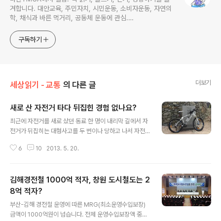
겨합니다. 대안교육, 주민자치, 시민운동, 소비자운동, 자연의
학, 채식과 바른 먹거리, 공동체 운동에 관심.
ymcatop@gmail.com http://twtkr.com/ymcaman
http://www.facebook.com/ymcaman
구독하기
더보기
세상읽기 - 교통
의 다른 글
새로 산 자전거 타다 뒤집힌 경험 없나요?
글 내용
최근에 자전거를 새로 샀던 동료 한 명이 내리막 길에서 자
전거가 뒤집히는 대형사고를 두 번이나 당하고 나서 자전
거 브레이크 위치를 옛날 방식으로(좌-뒷바퀴 브레이크,
6
10
2013. 5. 20.
우-앞바퀴 브레이크) 바꾸었다고 합니다. 옛날부터 타던 오
래된 낡은 자전거를 폐차하고 새 자전거를 샀지만 왼손과
오른손 브레이크 위치가 바뀌었다는 사실을 모르고 있었던
김해경전철 1000억 적자, 창원 도시철도는 2
것입니다. 2010년 이후에 자전거 새로 사고나서 브레이크
위치가 바뀌어 당황했던 경험 없어신가요? 저 역시 비슷한
8억 적자?
글 내용
경험을 하였습니다. 2011년 전남 강진에서 출발하여 임진
부산-김해 경전철 운영에 따른 MRG(최소운영수입보장)
각까지 가는 청소년 자전거 국토순례를 앞두고 새로 MTB
금액이 1000억원이 넘습니다. 전체 운영수입보장액 중에
자전거를 구입하였는데, 나름 자전거를 즐겨탄다고 자부했