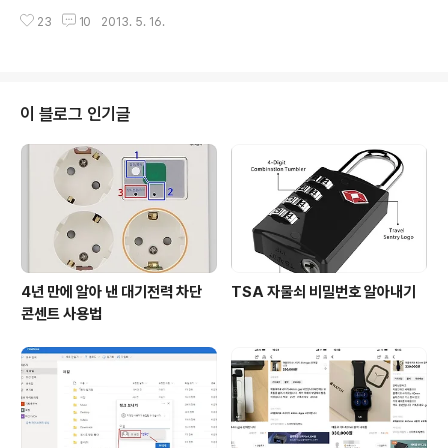
서 김해시가 부담하는 금액만 매년 700억원 가량입니다.
던 저도 모르게 브레이크 좌우가 바뀌었더군요. 2010년
23
10
2013. 5. 16.
이런 사정은 김해가 좀 더 심각할 뿐 경전철이나 철도 교통
이전 자전거 : 왼쪽 브레이크 레버 ..
수단을 도입한 용인, 의정부, 광명, 인천, 대구 역시 비슷한
어려움을 격고 있습니다. 모두 엉터리 수요 예측으로 승객
숫자가 뻥튀기 되었기 때문에 생긴 일입니다. 그런데 참으
로 기적 같은 용역보고서가 어제 창원에서 공개되었습니
이 블로그 인기글
다. 부산-김해 경전철의 MRG 금액이 1000억원이 넘는
데, 창원 도시철도의 연간 운영 적자는 28억원 밖에 안된
다는 것입니다. 어제(5월 15일) 창원시가 주최한 '창원도
시철도 건설을 위한 공청회'가 의창구 팔룡동 경남창원과
학기술진흥원에서 개최되었습니다. ..
4년 만에 알아 낸 대기전력 차단
TSA 자물쇠 비밀번호 알아내기
콘센트 사용법