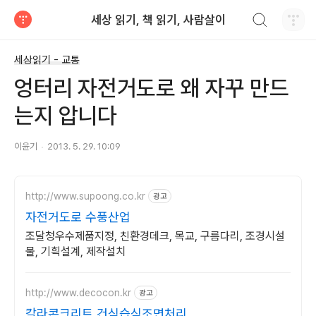
검색하기
세상 읽기, 책 읽기, 사람살이
티스토리
세상읽기 - 교통
엉터리 자전거도로 왜 자꾸 만드
는지 압니다
이윤기
2013. 5. 29. 10:09
http://www.supoong.co.kr
광고
자전거도로 수풍산업
조달청우수제품지정, 친환경데크, 목교, 구름다리, 조경시설
물, 기흭설계, 제작설치
http://www.decocon.kr
광고
칼라콘크리트,건식습식조면처리