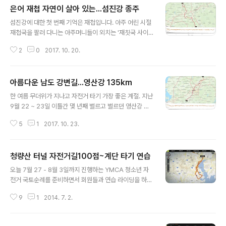
은어 재첩 자연이 살아 있는...섬진강 종주
글 내용
섬진강에 대한 첫 번째 기억은 재첩입니다. 아주 어린 시절
재첩국을 팔러 다니는 아주머니들이 외치는 '재칫국 사이
소'하고 외치는 소리, 어머니가 재첩국을 끊이는 날 큰 양푼
2
0
2017. 10. 20.
이에 담긴 재첩을 까던 기억 그리고 어른이 되어 섬진강에
서 다시 맛본 재첩국. 우리나라 어느 강에서나 재첩을 잡을
수 있었던 시절이 있었지만, 30년 전쯤 고등학교 시절 처
아름다운 남도 강변길...영산강 135km
음 섬진강을 만났을 때도 이미 재첩은 아무데서나 잡을 수
글 내용
없는 귀한 민물 조개였습니다. 어른이 되어 이현상 유적이
한 여름 무더위가 지나고 자전거 타기 가장 좋은 계절. 지난
남아 있는 지리산 빗정골 아래 의신마을에 사는 지인의 산
9월 22 ~ 23일 이틀간 몇 년째 별르고 별르던 영산강 자
장을 자주 찾으면서 뻔질나게 섬진강을 지나다닐 때는 더
전거길 종주를 다녀왔습니다. 지난 5월 150여km 되는 섬
자주 강변의 재첩국집을 찾았습니다. 섬진강에 대한 추억...
5
1
2017. 10. 23.
진강 자전거길을 하루 만에 달렸더니 너무 힘이 들어 이번
자연이 살아 있는 아름다운 강 섬진강에 대한 두 번째 기억
영산강 종주는 이틀로 나눠달렸습니다. 지난 여름 YMCA
은 은어와 민물게입니다. 여..
청소년 자전거 국토순례를 함께 진행했던 후배 실무자들과
청량산 터널 자전거길100점~계단 타기 연습
함께 영산강 자전거 종주를 하였습니다. 여섯 명이 한 팀이
글 내용
되어 차량 지원 한 명을 제외하고 승합차에 자전거 다섯 대
오늘 7월 27 - 8월 3일까지 진행하는 YMCA 청소년 자
를 싣고 첫날은 마산을 출발하여 자동차로 담양댐까지 이
전거 국토순례를 준비하면서 회원들과 연습 라이딩을 하고
동하였습니다. 오후 2시쯤 마산을 출발하였는데 추석 연휴
있습니다. 지난 6월월 22일에는 경남대학교 정문에서 모
를 앞둔 벌초기간이었지만 2시간 30분만에 담양댐인증센
9
1
2014. 7. 2.
여 청량산으로 연습 라이딩을 다녀왔습니다. 평소 청량산
터에 도착하여 영산강 종주를 시작하였습니다. 섬진강 자
라이딩은 밤밭고개를 출발하여 현동 방면으로 내려가서 가
전거길은 총 135km쯤 되는..
포본동과 가포 신항 앞을 지나서 신마산쪽으로 되돌아오는