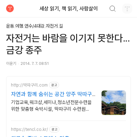
검색하기
세상 읽기, 책 읽기, 사람살이
티스토리
운동 여행 연수/4대강 자전거 길
자전거는 바람을 이기지 못한다...
금강 종주
이윤기
2014. 7. 7. 08:51
http://딱따구리.com
광고
자연과 함께 숨쉬는 공간 양주 딱따구
리 수련원
기업교육,워크샵,세미나,청소년전문수련을
위한 맞춤형 숙박시설, 딱따구리 수련원
300석 규모의 대강당, 야외수영장, 바비큐,
풋살장 등 최신 프로그램 완비
https://tencl.co.kr/
광고