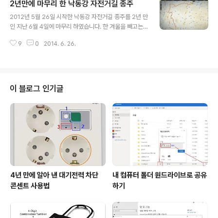
2년만에 마무리 한 낙동강 자전거길 종주
코스를 주로 이용하였습니다. 창원시가 잘 한 일.......청량산
글 내용
터널 자전거길은 100점 그런데 이 날은 한 회원의 제안으
2012년 5월 26일 시작한 낙동강 자전거길 종주를 2년 만
로 코스를 변경하였습니다. 경남대학 정문을 출발하여 공
인 지난 6월 4일에 마무리 하였습니다. 한 겨울을 빼고는
대쪽 후문으로 나가서 산복도를를 거쳐 밤밭고개에서 회원
꾸준히 자전거를 탔습니다만, 장거리 라이딩을 떠날 시간
들과 만났습니다. 평소와 같이 청량산 임도 구간을 이용하
9
0
2014. 6. 26.
을 내기가 어려워 차일피일 미룬 탓에 2년이나 걸렸습니
였지만 임도가 끝나는 곳에서 현동 방향으로 우회전하여
다. 매년 1회씩 떠나는 청소년자전거 국토순례를 포함하면
보금자리 주택 단지를 지나서 새로 만..
연간 1000km 정도는 자전거를 탔는데, 한꺼번에 시간을
내서 낙동강 종주를 다녀오지는 못하였습니다. 2012년 5
월에 함안보-을숙도, 2012년 6월에 함안보-합천 창녕보,
이 블로그 인기글
2013년 5월에 안동-구미, 2014년 6월에 구미-합천 창
녕보 구간으로 나누어 종주를 마쳤습니다. 2012년에는 둘
째 아들과 함께, 2013년, 2014년에는 혼자서 라이딩을
다녀왔습니다. 안동댐에서부터 을숙도까지 쭉 이어서 달린
것이 아니기 때문..
4년 만에 알아 낸 대기전력 차단
내 컴퓨터 폴더 원드라이브로 공유
콘센트 사용법
하기