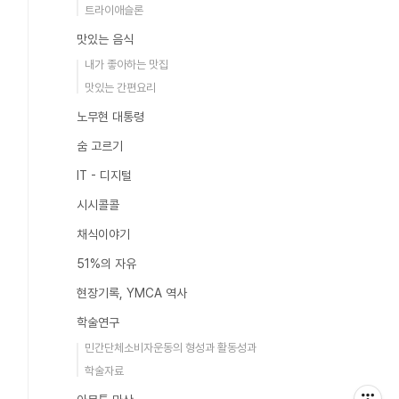
트라이애슬론
맛있는 음식
내가 좋아하는 맛집
맛있는 간편요리
노무현 대통령
숨 고르기
IT - 디지털
시시콜콜
채식이야기
51%의 자유
현장기록, YMCA 역사
학술연구
민간단체소비자운동의 형성과 활동성과
학술자료