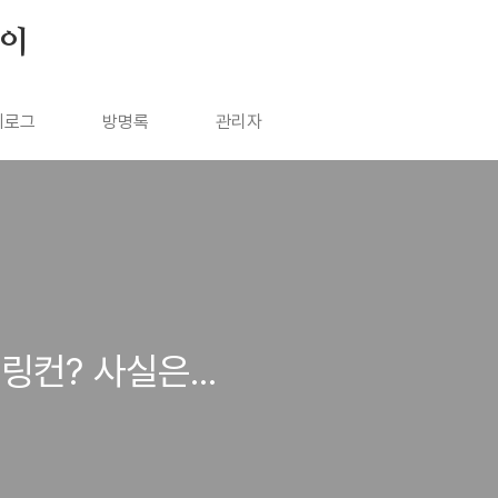
살이
치로그
방명록
관리자
컨? 사실은...