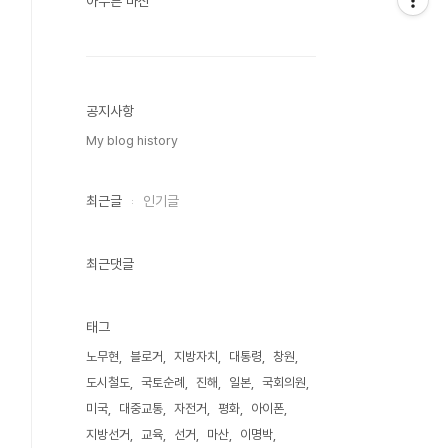
아무튼 마산
공지사항
My blog history
최근글
인기글
최근댓글
태그
노무현
블로거
지방자치
대통령
창원
도시철도
국토순례
진해
일본
국회의원
미국
대중교통
자전거
평화
아이폰
지방선거
교육
선거
마산
이명박