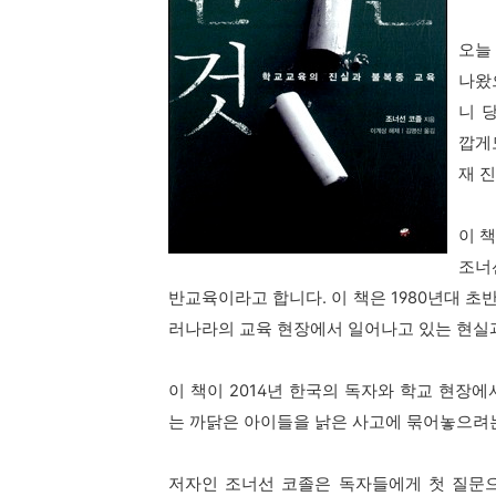
오늘
나왔
니 
깝게
재 
이 
조너
반교육이라고 합니다. 이 책은 1980년대 초
러나라의 교육 현장에서 일어나고 있는 현실과
이 책이 2014년 한국의 독자와 학교 현장
는 까닭은 아이들을 낡은 사고에 묶어놓으려
저자인 조너선 코졸은 독자들에게 첫 질문으