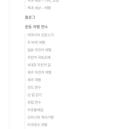
책과 세상 - 기타, 교양
책과 세상 - 여행
블로그
운동 여행 연수
야쿠시마 조몬스기
두 바퀴 여행
일본 자전거 여행
자전거 국토순례
4대강 자전거 길
제주 자전거 여행
제주 여행
인도 연수
산 길 걷기
유럽 연수
우포둘레길
오키나와 역사기행
미국연수 여행