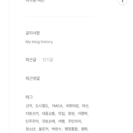
아무튼 마산
공지사항
My blog history
최근글
인기글
최근댓글
태그
선거
도시철도
YMCA
국회의원
마산
지방선거
대중교통
맛집
창원
이명박
민주주의
국토순례
여행
주민자치
청소년
블로거
박완수
행정통합
평화