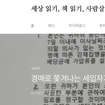
본문 바로가기
세상 읽기, 책 읽기, 사람
홈
태그
미디어로그
위
소비자
경매로 쫓겨나는 세입자
by 이윤기
2023. 8. 31.