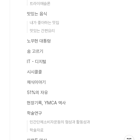
트라이애슬론
맛있는 음식
내가 좋아하는 맛집
맛있는 간편요리
노무현 대통령
숨 고르기
IT - 디지털
시시콜콜
채식이야기
51%의 자유
현장기록, YMCA 역사
학술연구
민간단체소비자운동의 형성과 활동성과
학술자료