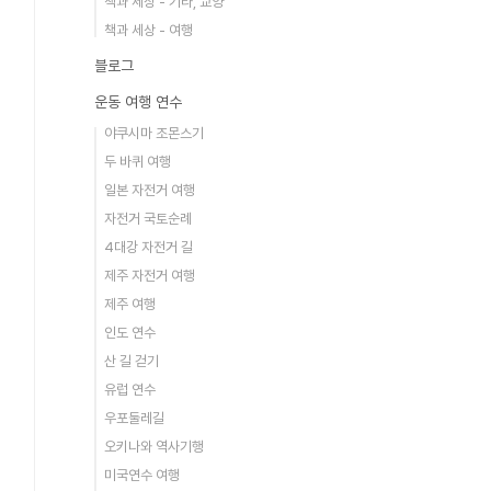
책과 세상 - 기타, 교양
책과 세상 - 여행
블로그
운동 여행 연수
야쿠시마 조몬스기
두 바퀴 여행
일본 자전거 여행
자전거 국토순례
4대강 자전거 길
제주 자전거 여행
제주 여행
인도 연수
산 길 걷기
유럽 연수
우포둘레길
오키나와 역사기행
미국연수 여행