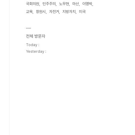
국회의원
민주주의
노무현
마산
이명박
교육
창원시
자전거
지방자치
미국
전체 방문자
Today :
Yesterday :