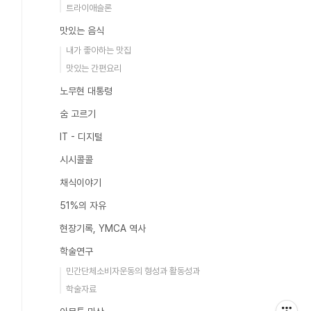
트라이애슬론
맛있는 음식
내가 좋아하는 맛집
맛있는 간편요리
노무현 대통령
숨 고르기
IT - 디지털
시시콜콜
채식이야기
51%의 자유
현장기록, YMCA 역사
학술연구
민간단체소비자운동의 형성과 활동성과
학술자료