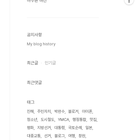
아무튼 마산
공지사항
My blog history
최근글
인기글
최근댓글
태그
진해
주민자치
박완수
블로거
아이폰
청소년
도시철도
YMCA
행정통합
맛집
평화
지방선거
대통령
국토순례
일본
대중교통
선거
블로그
여행
창원