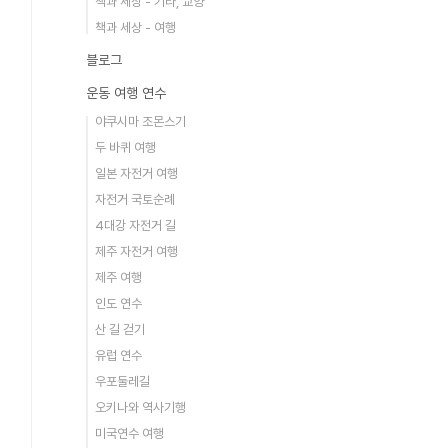
책과 세상 - 기타, 교양
책과 세상 - 여행
블로그
운동 여행 연수
야쿠시마 조몬스기
두 바퀴 여행
일본 자전거 여행
자전거 국토순례
4대강 자전거 길
제주 자전거 여행
제주 여행
인도 연수
산 길 걷기
유럽 연수
우포둘레길
오키나와 역사기행
미국연수 여행