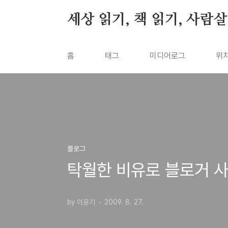
본문 바로가기
세상 읽기, 책 읽기, 사람
홈
태그
미디어로그
위
블로그
탁월한 비유로 블로거 
by 이윤기
2009. 8. 27.