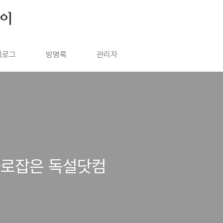
살이
치로그
방명록
관리자
사로잡은 독설닷컴