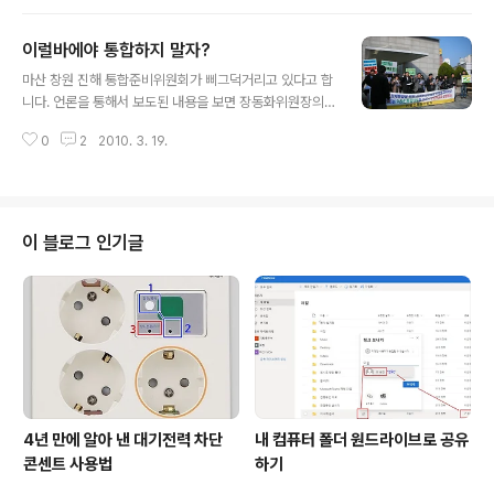
어긋나는 일이라는 지적을 해주셨습니다. 댓글을 읽고 너
무나 공감이 되어 이 글을 포스팅합니다. 저는 여전히 행정
이럴바에야 통합하지 말자?
구역 통합이 효율성을 명분으로 풀뿌리 민주주의를 거꾸로
글 내용
되돌리고 주민자치를 후퇴시키는 것이라고 믿고 있습니다.
마산 창원 진해 통합준비위원회가 삐그덕거리고 있다고 합
저의 이런 생각이나 시민단체의 반대 그리고 통합을 반대
니다. 언론을 통해서 보도된 내용을 보면 장동화위원장의
하는 주민들의 의사와 상관없이 마산, 창원, 진해를 합쳐서
'통합시청이 창원 39사단 부지로 확정되었다'는 문자 메시
통합 창원시를 만드는 과정이 진행되고 있습니다. 오늘은
0
2
2010. 3. 19.
지 파문으로 2주동안 회의조차 열리지 못하였다고 합니다.
과연 행정구역 통합이 행정안전부와, 행정구역 통합론자들
지난 17일 보름만에 열린 회의에서도 장동화 위원장의 거
의 주장대로 이루어지고 있는지 한 번..
취 문제를 둘러싼 논란을 벌이다가 창원지역 통준위 위원
과 장동화 위원장이 자리를 비운 가운데, 마산, 진해 지역
통준위 위원들만 모여서 장동화 위원장 해임안을 처리하였
이 블로그 인기글
다고 합니다. 언론에서는 통준위의 갈등이 오래 갈 것이라
고 합니다만, 어디 그럴까요? 행안부와 한나라당이 나서면
의외로 쉽게 정리될지도 모릅니다. 그들은 6월 2일까지 무
조건 통합을 마무리해야하는 지상과제를 달성해야하기 때
문입니다. 갈등은 통합준비위원회에 있는 것은 ..
4년 만에 알아 낸 대기전력 차단
내 컴퓨터 폴더 원드라이브로 공유
콘센트 사용법
하기