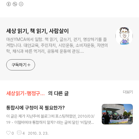
(새창열림)
로그 정보
세상 읽기, 책 읽기, 사람살이
마산YMCA에서 일함. 책 읽기, 글쓰기, 걷기, 명상하기를 즐
겨합니다. 대안교육, 주민자치, 시민운동, 소비자운동, 자연의
학, 채식과 바른 먹거리, 공동체 운동에 관심.
ymcatop@gmail.com http://twtkr.com/ymcaman
http://www.facebook.com/ymcaman
구독하기
더보기
세상읽기-행정구역통합
의 다른 글
통합시에 구청이 꼭 필요한가?
글 내용
이 글은 제가 지난주에 블로그에 포스팅하였던, 2010/03/
19 - 이럴바에야 통합하지 말자? 라는 글에 달린 '비밀댓
글'을 읽고 작성한 글 입니다. 댓글은 달아주신 분은 통합
0
4
2010. 3. 23.
창원시에 구청을 설치하는 것은 행정구역 통합의 취지에