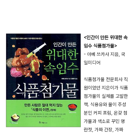
<인간이 만든 위대한 속
임수 식품첨가물>
- 아베 쓰카사 지음, 국
일미디어
식품첨가물 전문회사 직
원이었던 지은이가 식품
첨가물의 실체를 고발한
책. 식용유와 물이 주성
분인 커피 프림, 온갖 첨
가물과 색소로 꾸민 명
란젓, 가짜 간장, 가짜