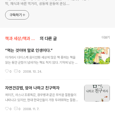
학, 채식과 바른 먹거리, 공동체 운동에 관심.
ymcatop@gmail.com http://twtkr.com/ymcaman
http://www.facebook.com/ymcaman
구독하기
더보기
책과 세상/책과 세상 - 채식 건강
의 다른 글
“먹는 것이야 말로 인생이다.”
글 내용
이가라시 다이스케 음식만화 세상에 많은 책 중에는 책을
읽는 동안 군침이 넘어가는 책도 적지 않다. 기억에 남는 맛
있는 책 중에는 우리 시대 최고 이야기꾼인 황석영이 쓴 이
0
0
2008. 10. 24.
있다. 이북이 고향인 작가가 소개하는 이름도 생소한 고향
음식, 북한 방북 때 김일성 주석과 함께 먹었던 국수이야기,
광주를 중심으로 한 남도음식, 강한 맛의 경상도 음식 그리
자연건강법, 암아 나하고 친구먹자
고 외국 여행과 망명길에 먹어 본 유럽 여러 나라의 맛있는
글 내용
음식이야기와 그 음식에 얽힌 작가의 삶이 담긴 이야기책
에이즈, 사스나 조류독감, 광우병과 같은 무서운 질환들이
이다. 책 제목 그대로 작가 황석영의 맛과 한 평생 추억이
나타나고 있지만, 현대 한국인들이 가장 두려워하는 질환
베어나는 이야기책인데, 최근에 제목을 바꿔서 다시 나왔
은 역시 암일 것이다. 국내에도 에이즈 환자가 많기는 하지
다. 아련한 추억이 담긴 먹거리를 중심으로 작가 황석영의
0
0
2008. 11. 7.
만 그래도 암환자의 숫자와는 비교할 수 없을 정도이고, 사
살아온 이야기를 듣는 것 같은 느낌이다. 그렇지만, 군침이