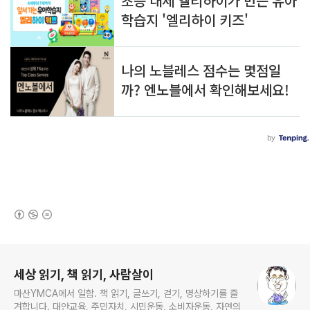
(새창열림)
로그 정보
세상 읽기, 책 읽기, 사람살이
마산YMCA에서 일함. 책 읽기, 글쓰기, 걷기, 명상하기를 즐
겨합니다. 대안교육, 주민자치, 시민운동, 소비자운동, 자연의