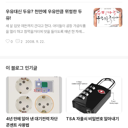
스나 조류독감, 광우병과 같은 질병은 국내에서 아직 현실
꼴딱 꼴딱 넘어가게 하는..
적 위험으로 닥치지 않았기 때문일 것이다. 많은 사람들에
우유대신 두유? 천만에 우유만큼 위험한 두
게 '암'은 사형선고와 다름없는 질환인 것이다. 암이 사회적
인 문제로 대두되기 시작된 것은 2차 세계대전이 끝나고
유!
글 내용
산업화가 시작된 1950년대부터라고 한다. 1960년대에
세 살 입맛 여든까지 간다고 한다. 아이들이 공장 가공식품
들어서면서부터 방사선요법이 사용되었고, 1970년대 이
을 멀리 하고 참먹을거리에 맛을 들이도록 매년 한 차례씩
후부터 가까운 장래에 '기적의 암 치료제'가 곧 만들어져 상
'공장과자 안먹기 운동'이란 걸 해오고 있다. 올해는 전국에
용활 될 것이라는 소식이 '9시 뉴스'를 통해 여러 번 보도
0
2
2008. 9. 22.
서 4000여 명이나 되는 아이들이 5월 셋째 주에 일주일
되었지만 여전히 '현대의학'으로..
동안 공장과자와 공장가공식품을 거부하고, 자연이 준 음
식만 먹는 운동에 참여했다. 가공식품 첨가물에 대해 알수
록, 공장에서 만들어 슈퍼마켓에서 파는 음식 중에는 먹을
만한 게 없다고 깨닫는다. 낸시 드빌이 쓴 역시 공장가공식
이 블로그 인기글
품 때문에 사람들이 어떻게 병들어 죽는지 고발하는 책이
다. 이미 국내외에서 먹을거리 안전 문제를 고발하는 수많
은 책이 출간되었다. 어떤 책은 화학첨가물이나 육식의 위
험을, 어떤 책은 유기농업에 대한 희망을 알리는 책이다. 조
금씩 다른 관점과 입장에서 '정크..
4년 만에 알아 낸 대기전력 차단
TSA 자물쇠 비밀번호 알아내기
콘센트 사용법