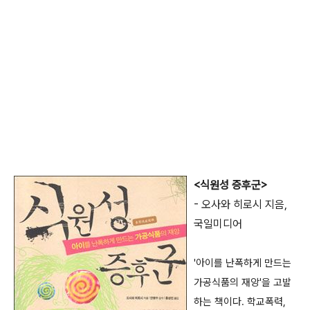
<식원성 증후군>
- 오사와 히로시 지음,
국일미디어
'아이를 난폭하게 만드는
가공식품의 재앙'을 고발
하는 책이다. 학교폭력,