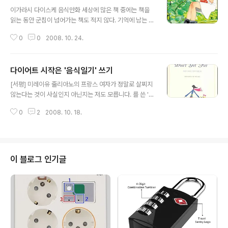
글 내용
이가라시 다이스케 음식만화 세상에 많은 책 중에는 책을
읽는 동안 군침이 넘어가는 책도 적지 않다. 기억에 남는 맛
있는 책 중에는 우리 시대 최고 이야기꾼인 황석영이 쓴 이
0
0
2008. 10. 24.
있다. 이북이 고향인 작가가 소개하는 이름도 생소한 고향
음식, 북한 방북 때 김일성 주석과 함께 먹었던 국수이야기,
광주를 중심으로 한 남도음식, 강한 맛의 경상도 음식 그리
다이어트 시작은 '음식일기' 쓰기
고 외국 여행과 망명길에 먹어 본 유럽 여러 나라의 맛있는
글 내용
음식이야기와 그 음식에 얽힌 작가의 삶이 담긴 이야기책
[서평] 미레이유 줄리아노의 프랑스 여자가 정말로 살찌지
이다. 책 제목 그대로 작가 황석영의 맛과 한 평생 추억이
않는다는 것이 사실인지 아닌지는 저도 모릅니다. 를 쓴 '미
베어나는 이야기책인데, 최근에 제목을 바꿔서 다시 나왔
레이유 줄리아노'는 그것이 인류학적 진실이라고 합니다.
다. 아련한 추억이 담긴 먹거리를 중심으로 작가 황석영의
0
2
2008. 10. 18.
프랑스에서 태어나고 자란 그녀는 자신의 관찰력으로 지켜
살아온 이야기를 듣는 것 같은 느낌이다. 그렇지만, 군침이
본 프랑스 여자는 음식을 많이 먹어도 혹은 먹고 싶은 만큼
꼴딱 꼴딱 넘어가게 하는..
먹어도 살이 찌지 않는다는 것 입니다. 그녀가 프랑스 여자
가 살찌지 않는다는 것을 알게 된 것은 미국생활을 통해서
였다고 합니다. 미국인들 앞에 놓여진 음식을 먹으면서 왜
이 블로그 인기글
미국 사람들은 살이 찌는지 반대로 왜 프랑스 여자들은 살
이 찌지 않는지를 알게 되었다는 것입니다. 그녀가 밝힌 프
랑스 여자가 살찌지 않는 비밀은 바로 현명한 생활습관과
식습관을 가지고 있기 때문이랍니다. 그리고 그것은 프랑
스 문명이 일구어 놓은 몇 가지 위..