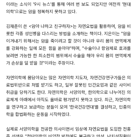
이라는 소식이 '9시 뉴스'를 통해 여러 번 보도 되었지만 여전히 '현대
의학'으로는 암을 정복하지 못하고 있다.
김재춘이 쓴 <암아 나하고 친구하자>는 자연요법을 활용하여, 암을 비
롯한 각종 성인병을 다스리는 방법을 소개하는 책이다. 지은이는 "암을
이겨내기 위해서는 암을 죽이려고 할 것이 아니라 우리 몸의 면역체계
를 강화하는 일에 모든 힘을 쏟아야"하며, "수술이나 항암제로 효과를
보려면 가능한 한 최소한의 범위에서 수술을 해야 우리 몸의 면역체계
가 손상을 덜 받을 것"이라는 주장이다.
자연의학에 몸담아오는 많은 자연의학 지도자, 자연건강연구가들은 의
료법위반으로 처벌 받기도 하고, 일부 잘못된 민간요업과 같은 사이비
취급을 당하기도 한다. 자연의학은 서양의학, 한의학으로 나누어진 의
료체계 아래에서 아직도 올바로 평가받지 못하고 있다. 최근, 자연의학
을 연구하고 보급하는 분들이 모여 '한국건강연대'를 결성하고, 민중의
학을 합법화하는 운동을 시작하였다.
실제로 서양의학을 전공한 의사이면서 임상에 자연요법을 도입한 전홍
준 선생은 "첨단의학의 비약적 발전에도 불구하고 만성, 난치성질환이