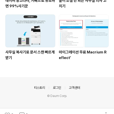
네이버 중고나라, 카톡으로 유도하
높이 조절 안 되는 사무실 의자 고
면 99%사기꾼
치기
사무실 복사기로 문서 스캔 빠르게
마이그레이션 무료 Macrium R
받기
eflect'
의안내
티스토리
로그인
고객센터
© Daum Corp.