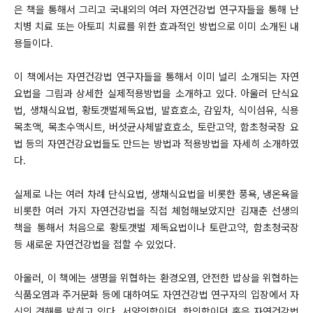
은 책을 통해서 그리고 국내외의 여러 자연건강법 연구자들을 통해 난
치병 치료 또는 아토피 치료를 위한 효과적인 방법으로 이미 소개된 내
용들이다.
이 책에서는 자연건강법 연구자들을 통해서 이미 널리 소개되는 자연
요법을 그림과 상세한 실제적용방법을 소개하고 있다. 아울러 단식요
법, 생채식요법, 황토갯벌제독요법, 발효효소, 감잎차, 식이섬유, 식용
목초액, 목초수액시트, 버섯균사체발효효소, 토란고약, 함초청국장 요
법 등의 자연건강요법들도 만드는 방법과 적용방법을 자세히 소개하였
다.
실제로 나는 여러 차례 단식요법, 생채식요법을 비롯한 풍욕, 냉온욕을
비롯한 여러 가지 자연건강법을 직접 체험해보았지만 김재춘 선생의
책을 통해서 처음으로 황토갯벌 제독요법이나 토란고약, 함초청국장
등 새로운 자연건강법을 접할 수 있었다.
아울러, 이 책에는 생명을 위협하는 환경오염, 안전한 밥상을 위협하는
식품오염과 주거문화 등에 대하여도 자연건강법 연구자의 입장에서 자
신의 견해를 밝히고 있다. 서양의학이던, 한의학이던 혹은 자연건강법