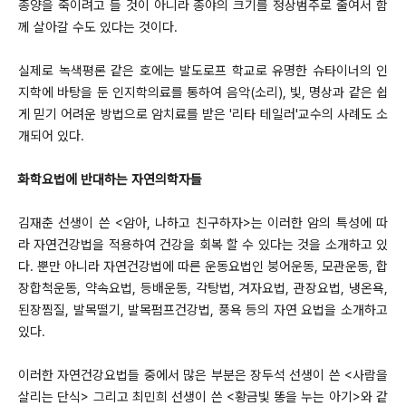
종양을 죽이려고 들 것이 아니라 종야의 크기를 정상범주로 줄여서 함
께 살아갈 수도 있다는 것이다.
실제로 녹색평론 같은 호에는 발도로프 학교로 유명한 슈타이너의 인
지학에 바탕을 둔 인지학의료를 통하여 음악(소리), 빛, 명상과 같은 쉽
게 믿기 어려운 방법으로 암치료를 받은 '리타 테일러'교수의 사례도 소
개되어 있다.
화학요법에 반대하는 자연의학자들
김재춘 선생이 쓴 <암아, 나하고 친구하자>는 이러한 암의 특성에 따
라 자연건강법을 적용하여 건강을 회복 할 수 있다는 것을 소개하고 있
다. 뿐만 아니라 자연건강법에 따른 운동요법인 붕어운동, 모관운동, 합
장합척운동, 약속요법, 등배운동, 각탕법, 겨자요법, 관장요법, 냉온욕,
된장찜질, 발목떨기, 발목펌프건강법, 풍욕 등의 자연 요법을 소개하고
있다.
이러한 자연건강요법들 중에서 많은 부분은 장두석 선생이 쓴 <사람을
살리는 단식> 그리고 최민희 선생이 쓴 <황금빛 똥을 누는 아기>와 같