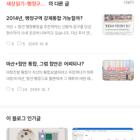
더보기
세상읽기-행정구역통합
의 다른 글
2014년, 행정구역 강제통합 가능할까?
글 내용
마산 + 함안 행정통합을 추진하자는 선동적 문구를 담은
현수막이 시내 곳곳에 나부끼고 있습니다. 지난 추석 연휴
기간에 현수막이 나붙기 시작하더니, 불법 현수막이라는
0
5
2009. 10. 8.
지적에도 불구하고 몇 일 사이에 훨씬 노골적인 내용을 담
은 현수막이 추가로 내 걸리고 있습니다. 마산 + 함안의 통
합을 추진하시는 분들은 행정통합이 마산 + 함안으로 끝나
마산+함안 통합, 그럼 함안은 어찌되나?
는 것이 아니라 2014년에 전국 지방행정구역 강제통합이
글 내용
추진될 때, 창원 + 진해와 2단계 통합을 할 수 있다고 '선
마창진함 통합이 최선의 통합모델에라고 주장하다가 하루
동'하고 있습니다. 지금 자율통합을 하지 않으면 2014년
아침에 마산, 함안 통합으로 돌변하여 그 배후에 어떤 배경
에 강제통합이 될 것이기 때문에 마산 + 함안 통합이라도
이 있을까 궁금해 하는 사람들이 많습니다. 또한 마산, 함안
하자는 주장이지요. 2009/10/07 - [세상읽기] - 마산
0
24
2009. 10. 7.
만의 통합이 이루어지면 통합된 두 지역의 미래가 어떻게
+함안 통합, 그럼 함안은 어찌되나? 2009/10/06 - [세
변하는지 궁금해하시는 분들도 많습니다. ▲ 불법 현수막
상읽기] - 혹세..
지적에도 아랑곳하지 않고, 새로운 불법 현수막이 내 걸렸
습니다. 제가 알기로는 마산보다 함안이 기업 숫자가 더 많
습니다. 과연, 마산 + 함안 통합이 이루어지면 어떤 변화가
이 블로그 인기글
일어나게 될까요? 그런데, 여기, 저기 언론 보도를 살펴봐
도 마산, 함안 통합이 이루어지면 두 지역이 각각 어떻게 변
화하게 되는지 알려주는 정보는 별로 없습니다. 신문을 통