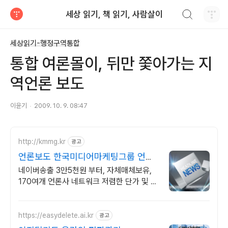
검색하기
세상 읽기, 책 읽기, 사람살이
티스토리
세상읽기-행정구역통합
통합 여론몰이, 뒤만 쫓아가는 지
역언론 보도
이윤기
2009. 10. 9. 08:47
http://kmmg.kr
광고
언론보도 한국미디어마케팅그룹 언론
사 직접운영
네이버송출 3만5천원 부터, 자체매체보유,
170여개 언론사 네트워크 저렴한 단가 및 충
전 패키지 혜택
https://easydelete.ai.kr
광고