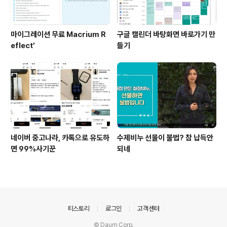
마이그레이션 무료 Macrium R
구글 캘린더 바탕화면 바로가기 만
eflect'
들기
네이버 중고나라, 카톡으로 유도하
수제비누 선물이 불법? 참 납득안
면 99%사기꾼
되네
의안내
티스토리
로그인
고객센터
© Daum Corp.