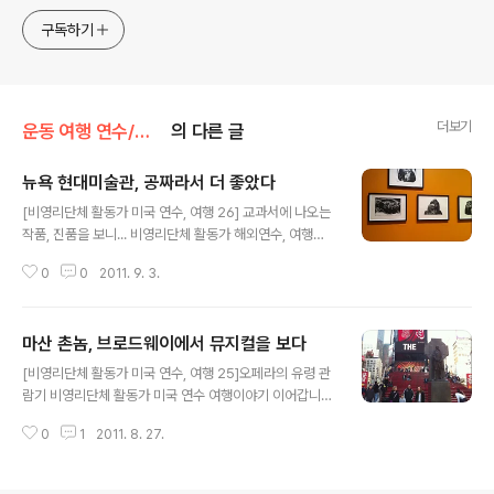
ymcatop@gmail.com http://twtkr.com/ymcaman
http://www.facebook.com/ymcaman
구독하기
더보기
운동 여행 연수/미국연수 여행
의 다른 글
뉴욕 현대미술관, 공짜라서 더 좋았다
글 내용
[비영리단체 활동가 미국 연수, 여행 26] 교과서에 나오는
작품, 진품을 보니... 비영리단체 활동가 해외연수, 여행이
야기 이어갑니다. 뉴욕에서 기관 방문을 마무리할 때쯤 뉴
0
0
2011. 9. 3.
욕현대미술관을 들렀습니다. 오후에 Foundation Cente
r를 방문하기로 되어 있었기 때문에 남는 오전 시간을 활용
하여 뉴욕현대미술관을 갔습니다. 뉴욕에는 구겐하임 미술
마산 촌놈, 브로드웨이에서 뮤지컬을 보다
관을 비롯한 유명한 미술관들이 많이 있는데, MOMA를
글 내용
선택한 것은 국내의 'H카드' 소지자는 입장료가 무료라는
[비영리단체 활동가 미국 연수, 여행 25]오페라의 유령 관
매력적인 인터넷 여행 정보 때문이었습니다. 뉴욕까지 왔
람기 비영리단체 활동가 미국 연수 여행이야기 이어갑니
으니 미술관 한 곳 정도는 가 봤으면 좋겠다는 제안에 대부
다. 워싱턴에서 2박 3일 컨퍼런스에 참가하고 뉴욕으로 옮
분 공감하였습니다. 여러 미술관 중에서 이왕이면 H카드로
0
1
2011. 8. 27.
겨와서 모두 5군데의 미국 비영리단체를 방문하는 것으로
무료 입장이 가능할 뿐만 아니라 비교적 널리 알려진 작품
공식 연수 일정은 마무리 되었습니다. 한국으로 돌아오는
이 있는 곳을 선택하게 된 ..
날까지 2박 3일 일정은 자유여행을 할 수 있는 시간이었습