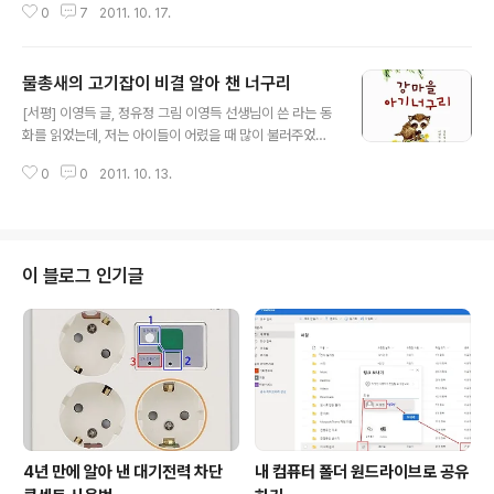
0
7
2011. 10. 17.
래전부터 시민사회단체의 행사에서 그를 본 기억이 있습니
다. 껑충하게 큰 키에 검은 뿔테안경을 쓰고 카메라를 들고
행사장 앞뒤를 왔다갔다하며 사진을 찍는 모습이 눈에 띄
물총새의 고기잡이 비결 알아 챈 너구리
었다. 처음 보는 사람이라 궁금하여 주변 사람들에게 물었
글 내용
더니 ‘공무원 노조활동을 하다 짤린 해고자’라고 하였습니
[서평] 이영득 글, 정유정 그림 이영득 선생님이 쓴 라는 동
다. 한참 후 그는 복직이 되었고 지금은 창원시 공무원이다.
화를 읽었는데, 저는 아이들이 어렸을 때 많이 불러주었던
시민단체 활동을 하면서 시 행정을 관심을 가지고 지켜보
동요가 떠올랐습니다. 라는 동요 아시지요? “엄마가 섬 그
고 때로는 견제하고 비판하는 일을 하다 보니 대체로 공무
0
0
2011. 10. 13.
늘에 굴 따러가고 아기는 혼자 남아 집을 보다가, 바다가 불
원들과의 관계는 좀 껄끄러운 편입니다. 최근에는 행정과
러주는 자장노래에 팔 베고 스르르르 잠이 듭니다.” 이 동
시민사회가 소위 ‘거버넌스’하는 경우가..
요는 굴 따러간 엄마와 혼자 집을 보다 잠든 아기가 주인공
입니다. 엄마는 아기 걱정에 다 채우지 굴바구니를 머리에
이고 모래길을 달려옵니다. 왜 이 동요가 떠올랐을까요? 강
이 블로그 인기글
으로 고기 잡으러 나간 아빠 너구리와 고기잡이 나간 아빠
를 배웅하고 기다리는 아기너구리의 모습에 섬집아기와 엄
마가 겹쳐졌기 때문입니다. 엄마너구리의 제삿날이라 물고
기를 많이 잡아와야 하는데, 요즘 들어 아빠가 허탕 치는 일
이 많아 아기너구리도 걱정입..
4년 만에 알아 낸 대기전력 차단
내 컴퓨터 폴더 원드라이브로 공유