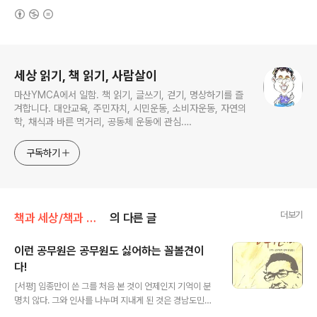
(새창열림)
로그 정보
세상 읽기, 책 읽기, 사람살이
마산YMCA에서 일함. 책 읽기, 글쓰기, 걷기, 명상하기를 즐
겨합니다. 대안교육, 주민자치, 시민운동, 소비자운동, 자연의
학, 채식과 바른 먹거리, 공동체 운동에 관심.
ymcatop@gmail.com http://twtkr.com/ymcaman
http://www.facebook.com/ymcaman
구독하기
더보기
책과 세상/책과 세상 - 기타, 교양
의 다른 글
이런 공무원은 공무원도 싫어하는 꼴볼견이
다!
글 내용
[서평] 임종만이 쓴 그를 처음 본 것이 언제인지 기억이 분
명치 않다. 그와 인사를 나누며 지내게 된 것은 경남도민일
보가 주최한 블로거 모임에서부터 이지만 그 보다 훨씬 오