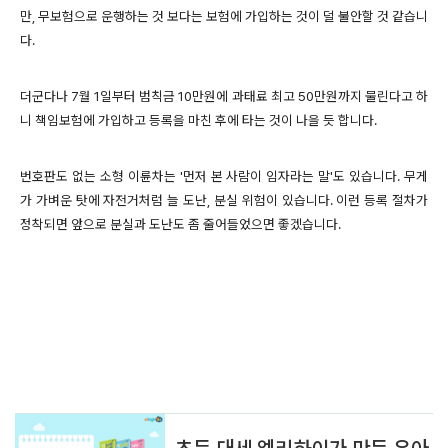
만, 무보험으로 운행하는 것 보다는 보험에 가입하는 것이 덜 불안할 것 같습니
다.
더군다나 7월 1일부터 범칙금 10만원에 과태료 최고 50만원까지 물린다고 하
니 책임보험에 가입하고 등록을 마친 후에 타는 것이 나을 듯 합니다.
번호판도 없는 소형 이륜차는 '먼저 본 사람이 임자라는 말'도 있습니다. 무게
가 가벼운 탓에 자전거처럼 늘 도난, 분실 위험이 있습니다. 이런 등록 절차가
정착되면 앞으로 분실과 도난도 좀 줄어들었으면 좋겠습니다.