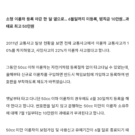
소형 이륜차 등록 마감 한 달 앞으로... 6월말까지 미등록, 범칙금 10만원...과
태료 최고 50만원
2011년 교통사고 발생 현황을 보면 전체 교통사고에서 이륜차 교통사고가 1
0%를 차지하였고, 사망사고의 22%가 이륜차 사고였다고 합니다.
그동안 50cc 이하 이륜차는 자전거처럼 등록절차 없이 타고다닐 수 있었는데,
올해부터 신규로 이륜차를 구입하면 반드시 책임보험에 가입하고 등록하여 번
호판을 부착하도록 제도가 바뀌었습니다.
옛날부터 타고 다니던 50cc 이하 이륜차의 경우에도 6월 30일까지 등록을 해
야 한다고 합니다. 번호판을 달지 않고 운행하는 50cc 미만의 이륜차 소유주
에 대해 7월 1일부터는 10만원의 과태료가 부과된다고 합니다.
50cc 미만 이륜차의 보험가입 및 사용신고 유예기간이 6월 말로 종료되기 때