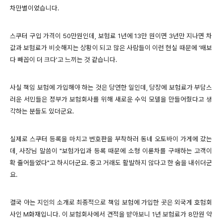
차만별이었습니다.
스쿠터 구입 가격이 50만원인데, 보험료 1년에 13만 원이면 3년만 지나면 차
값과 보험료가 비슷해지는 상황이 되고 많은 사람들이 이런 현실 때문에 '배보
다 빼꼽이 더 크다'고 느끼는 것 같습니다.
사실 책임 보험에 가입해야 하는 것은 당연한 일인데, 당장에 보험료가 부담스
러운 서민들은 정부가 보험회사를 위해 새로운 수익 모델을 만들어줬다고 생
각하는 분들도 있더군요.
실제로 스쿠터 등록을 마치고 번호판을 부착하러 동네 오토바이 가게에 갔는
데, 사장님 말씀이 "보험가입과 등록 때문에 소형 이륜차를 구매하는 고객이
확 줄어들었다"고 하시더군요. 중고 거래도 활발하지 않다고 한 숨을 내쉬더군
요.
결국 아는 지인의 소개로 최종적으로 책임 보험에 가입한 곳은 외국게 호험회
사인 M화재입니다. 이 보험회사에서 견적을 받아보니 1년 보험료가 8만원 약