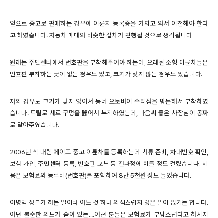
앞으로 중고로 판매하는 경우에 이륜차 등록증을 가지고 와서 이전해야 한다
고 하였습니다. 자동차 매매와 비슷한 절차가 진행될 것으로 생각됩니다
원래는 주민센터에서 번호판을 부착해주어야 하는데, 오래된 소형 이륜차들은
번호판 부착하는 곳이 없는 경우도 있고, 크기가 맞지 않는 경우도 있습니다.
저의 경우도 크기가 맞지 않아서 동네 오토바이 수리점을 방문해서 부착하였
습니다. 드릴로 새로 구멍을 뚫어서 부착하였는데, 마음씨 좋은 사장님이 공짜
로 달아주였습니다.
2006년 식 대림 에이포 중고 이륜차를 등록하는데 서류 준비, 차대번호 확인,
보험 가입, 주민센터 등록, 번호판 교부 등 전과정에 이틀 정도 걸렸습니다. 비
용은 보험료와 등록비(번호판)를 포함하여 8만 5천원 정도 들었습니다.
이명박 정부가 하는 일이라 어느 것 하나 의심스럽지 않은 일이 없기는 합니다.
어떤 불순한 의도가 숨어 있는....어떤 분들은 보험료가 부담스럽다고 하시지