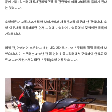
문에 7월 1일부터 자동차관리법규정 등 관련법에 따라 과태료를 물리게 된다
는 것입니다.
소형이륜차 교통사고가 많아 보험가입과 사용신고를 의무화 한 것입니다. 소
형 이륜차를 등록하려면 먼저 보험에 가입하여 가입증명서 갖춰야만 등록이
가능합니다.
며칠 전, 아버님이 소유하고 계신 대림에이포 50cc 스쿠터를 직접 등록해 보
았습니다. 이 스쿠터는 4~5년 전 쯤 인터넷 중고장터에서 구입하여 연식도 모
르고 그냥 자전거처럼 타던 스쿠터(소형 이륜차)입니다.