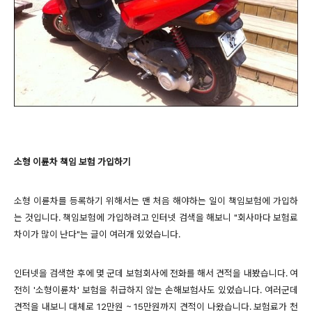
소형 이륜차 책임 보험 가입하기
소형 이륜차를 등록하기 위해서는 맨 처음 해야하는 일이 책임보험에 가입하
는 것입니다. 책임보험에 가입하려고 인터넷 검색을 해보니 "회사마다 보험료
차이가 많이 난다"는 글이 여러개 있었습니다.
인터넷을 검색한 후에 몇 군데 보험회사에 전화를 해서 견적을 내봤습니다. 여
전히 '소형이륜차' 보험을 취급하지 않는 손해보험사도 있었습니다. 여러군데
견적을 내보니 대체로 12만원 ~ 15만원까지 견적이 나왔습니다. 보험료가 천