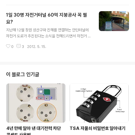
[세상읽기 - 교통] - 1일 30명 자전거터널 60억 지붕공사
꼭 필요? 블로그에 포스팅 한 글을 페이스북으로도 내 보냈
1일 30명 자전거터널 60억 지붕공사 꼭 필
는데 특히 창원시 그룹에서 몇몇 분들이 활발한 토론을 벌
였고 다양한 의견이 나왔습니다. 페북 창원시 그룹에 올라
요?
글 내용
온 의견을 요약하면 이렇습니다. "안민터널에 공사를 하던
지난해 12월 창원 성산구와 진해를 연결하는 안민터널에
데 그게 자전거 터널이었나" "어차피 시작한 공사 예산을
자전거 도로가 추진된다는 소식을 전해드리면서 자전거 통
더 투입하더라도 제대로 만드는 것이 좋겠다." "이미 쓴 40
행량을 감안하여 터널 공사 여부를 신중하게 검토해야 한
억도 예산 낭비다. 60억 추가 공사는 말이 안 된다." "60억
0
3
2012. 5. 15.
다는 주장을 하였습니다. 2011/12/06 - 전국에서 제일 긴
추가 공..
자전거 터널, 얼마나 이용할까? 지난 4월 1일 전국에서 가
장 긴 자전거 터널인 '안미터널 자전거도로' 진해에서 창원
성산구 방향 편도 구간이 부분 개통되었습니다.(세계에서
가장 긴 자전거 터널일지도 모르겠네요) 그러나 소음과 매
이 블로그 인기글
연으로 정상 이용이 어렵다는 문제가 지적되자 창원시가
추가로 60억 원을 들여 지붕을 씌우는 공사를 하겠다고 합
니다. 오늘은 시민 세금 60억 원을 쏟아부어야 하는 안민
터널 자전거도로에 추가 지붕(캐노피) 공사에 관하여 함께
생각해보겠습니다. 안민터널 자..
4년 만에 알아 낸 대기전력 차단
TSA 자물쇠 비밀번호 알아내기
콘센트 사용법