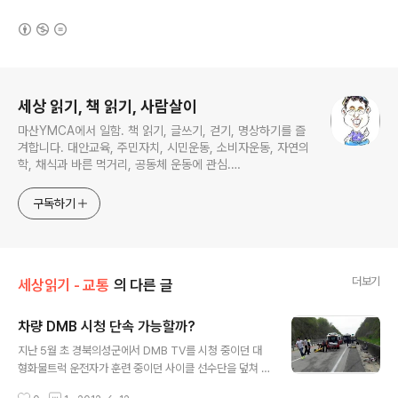
(새창열림)
로그 정보
세상 읽기, 책 읽기, 사람살이
마산YMCA에서 일함. 책 읽기, 글쓰기, 걷기, 명상하기를 즐
겨합니다. 대안교육, 주민자치, 시민운동, 소비자운동, 자연의
학, 채식과 바른 먹거리, 공동체 운동에 관심.
ymcatop@gmail.com http://twtkr.com/ymcaman
http://www.facebook.com/ymcaman
구독하기
더보기
세상읽기 - 교통
의 다른 글
차량 DMB 시청 단속 가능할까?
글 내용
지난 5월 초 경북의성군에서 DMB TV를 시청 중이던 대
형화물트럭 운전자가 훈련 중이던 사이클 선수단을 덮쳐 3
명이 사망하고 4명이 크게 다치는 안타까운 사고가 있었습