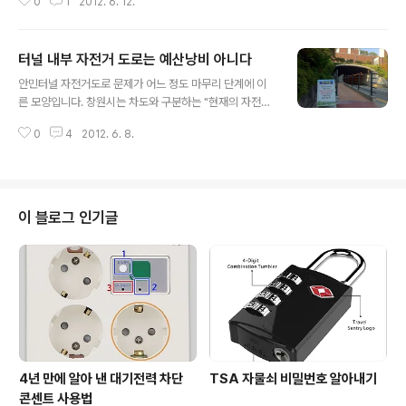
0
1
2012. 6. 12.
니다. 이 사고 이후 차량내 DMB TV 시청을 금지하라는 여
론이 높아지자 중앙정부와 지방정부가 여러 가지 후속 대
책을 마련하고 있습니다. 사이클 선수단 교통사고 이후 정
터널 내부 자전거 도로는 예산낭비 아니다
부가 시급하게 대책 마련에 나선 것은 전방 주시 태만으로
글 내용
인한 교통사고가 계속 증가하고 있기 때문입니다. 최근 3
안민터널 자전거도로 문제가 어느 정도 마무리 단계에 이
년 동안 2만 7378건의 교통사고로 901명이 사망하고 4
른 모양입니다. 창원시는 차도와 구분하는 "현재의 자전거
만 1187명이 부상을 당하는 등 관련사고가 끊이지 않고 있
도로 공사는 계획대로 추진하여 마무리 하지만, 추가로 캐
기 때문입니다. 정부가 마련하는 마련하는 대책은 크게 두
0
4
2012. 6. 8.
노피 공사는 하지 않겠다"는 방침을 정하였습니다.(2012/
가지입니다. 하나는 경상남도를 비롯한 지방정부가 추진하
05/29 - 40억 안민터널 자전거 도로 창원시가 옳다) 개인
고 있는 대책인데 이미 지난 6월..
블로그를 통해서 안민터널 자전거 도로에 대한 의견을 여
러 차례 포스팅 하였더니, 여러 언론에서 인터뷰 요청이 이
어졌습니다. 대체로 이를 보도한 지역 방송과 신문은 '창원
이 블로그 인기글
시가 안민터널 내부 자전거 도로를 졸속으로 준비하였다',
'터널 내부의 매연이나 소음에 대한 대책이 마련되어야 한
다'는 쪽이었습니다. 방송사 기자, 작가 분들 모두 이런 생
각을 가지고 있어서 인터뷰를 위한 협의를 하면서 서로 다
른 생각이 충돌하기도 하였습니..
4년 만에 알아 낸 대기전력 차단
TSA 자물쇠 비밀번호 알아내기
콘센트 사용법