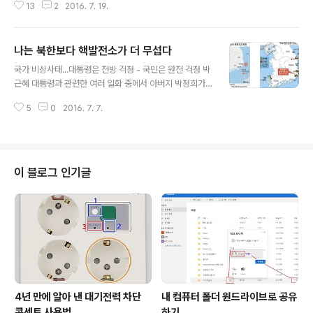
13
2
2016. 7. 19.
3개교(67.5%)에서 기준치를 초과한 유해물질이 검출 되
었다고 밝혔습니다. 경남도교육청에 따르면 중금속 중 납
이 122개교, 카드뮴이 1개교, 크롬과 납이 중복 검출된 학
나는 북한보다 핵발전소가 더 무섭다
교가 1개교로 조사 되었다고 합니다. 그런데 학교 현장에서
글 내용
는 놀랍고도 기막히는 일이 벌어지고 있습니다. 경남도교
국가 비상사태...대통령은 전방 걱정 - 국민은 원전 걱정 박
육청이 유해물질 기준치를 초과한 우레탄트랙을 모두 철거
근혜 대통령과 관련한 여러 일화 중에서 아버지 박정희가
하고 난 뒤에 앞으로 우레탄트랙이 있던 운동장에 어떤 시
궁정동 안가에서 김재규의 총에 맞아 죽었다는 이야기를
설을 할 것인지 의견을 수렴 하였는데, 대부분의 일선학교
5
0
2016. 7. 7.
전해 듣고 첫 일성이 "전방엔 이상없나요?" 였다는 이야기
들이 우레탄트랙 재 설치를 요청 하였다는 것입니다. (※ 이
가 회자 되고 있습니다. 아버지가 부하의 총에 맞아 죽었다
포스팅에 사용한 이미지 파일은 모두..
는 소식을 듣고 딸의 첫 질문이 전방 걱정 이었다는 이야기
가 곧이 곧대로 잘 믿어지지는 않습니다만, 뭐 그렇다고 해
두지요. 그렇다면 어제 저녁 울산 앞 바다 50km 지점에서
이 블로그 인기글
진도5의 강진이 발생했다는 국가재난안전처의 문자를 받
은 국민들의 첫 일성은 무엇 이었을까요? 적어도 엊그제 저
녁 저와 함께 모임을 하고 있었던 YMCA 회원들의 첫 의문
은 "그럼 고리원전은 괜찮은가?" 하는 걱정이었습니다. 다
음날 만난 YMCA 회원들과..
4년 만에 알아 낸 대기전력 차단
내 컴퓨터 폴더 원드라이브로 공유
콘센트 사용법
하기