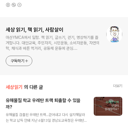
(새창열림)
로그 정보
세상 읽기, 책 읽기, 사람살이
마산YMCA에서 일함. 책 읽기, 글쓰기, 걷기, 명상하기를 즐
겨합니다. 대안교육, 주민자치, 시민운동, 소비자운동, 자연의
학, 채식과 바른 먹거리, 공동체 운동에 관심.
ymcatop@gmail.com http://twtkr.com/ymcaman
http://www.facebook.com/ymcaman
구독하기
더보기
세상읽기
의 다른 글
유해물질 학교 우레탄 트랙 퇴출할 수 있을
까?
글 내용
유해물질 검출된 우레탄 트랙...걷어내고 다시 설치해달라
는 학교 납득 안돼 지난 6월13일 경남도교육청은 우레탄
트랙이 설치된 192개 학교를 전수 조사하고나서, 그중 12