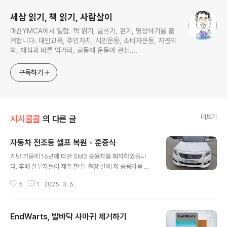
세상 읽기, 책 읽기, 사람살이
마산YMCA에서 일함. 책 읽기, 글쓰기, 걷기, 명상하기를 즐
겨합니다. 대안교육, 주민자치, 시민운동, 소비자운동, 자연의
학, 채식과 바른 먹거리, 공동체 운동에 관심.
ymcatop@gmail.com http://twtkr.com/ymcaman
http://www.facebook.com/ymcaman
구독하기
더보기
시시콜콜
의 다른 글
자동차 전조등 셀프 복원 - 훈증식
글 내용
지난 가을에 16년째 타던 SM3 승용차를 폐차하였습니
다. 후배 실무자들이 제주 한 달 출장 길에 제 승용차를 가
져갔다가 도로 경계석(대리석) 충돌 사고가 있었는데, 보험
5
1
2025. 3. 6.
가액보다 수리비가 두 배 넘게 나오는 바람에 폐차를 결정
하였습니다. 폐차비와 보험료를 합쳐도 200만원이 되지
않더군요. 겨울내내 라보 트럭을 타고 다니다가 올해 업무
EndWarts, 발바닥 사마귀 제거하기
용차를 사용해야 할 때가 가까워져서 당근 마켓에서 중고
글 내용