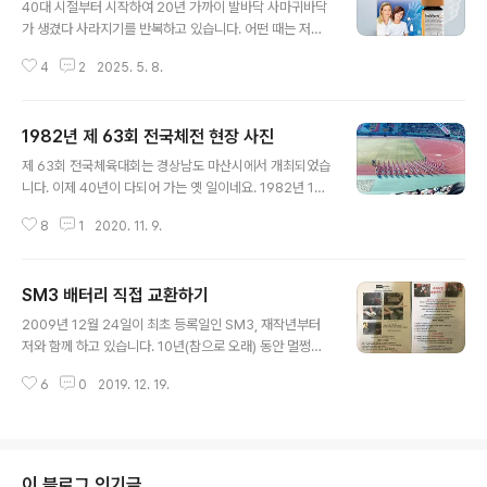
승용차를 구입하였습니다. 지난 설날 연휴 기간에 광주까
40대 시절부터 시작하여 20년 가까이 발바닥 사마귀바닥
지가서 차를 인수해왔습니다. 설날 연휴기간이라 자동차등
가 생겼다 사라지기를 반복하고 있습니다. 어떤 때는 저절
록사업소가 모두 문을 닫은 상태라 이전 등록은 연휴가 끝
로 없어지기도 하였는데...무좀 약물 치료 과정에서 함께 없
나고 인터넷으로 했습니다.(직거래 하시는 분들 인터넷 이
4
2
2025. 5. 8.
어진 일도 있었습니다. 한 번은 피부과에서 레이저 치료를
전 등록 아주 편리합니다. 구매자와 판매자 모두 인터넷으
받기도 했고, 또 한 번은 피부과에서 외과적인 제거 수술을
로 처리하고 등록비 등 납부까지 할 수 있습니..
받기도 하였습니다. 크기가 작을 때는 그닥 불편하지 않은
1982년 제 63회 전국체전 현장 사진
데...... 시간이 지날수록 점점 크지면 등산이나 트레킹을 할
글 내용
때 통증이 느껴지기도 합니다. 저 역시 몇 년 동안 큰 불편
제 63회 전국체육대회는 경상남도 마산시에서 개최되었습
없이 사마귀와 함께 지냈는데, 작년 가을부터 딱딱해진 사
니다. 이제 40년이 다되어 가는 옛 일이네요. 1982년 10
마귀 때문에 많이 걷는 날은 통증이 느껴졌습니다. 인터넷
월 14일 개막식부터 19일 폐회식까지 6일 동안 개최된 대
검색을 통해 이런 저런 치료법을 찾아보다가 독일에서 판
8
1
2020. 11. 9.
회에는 27개 종목 1만 6464명의 선수단이 참가하였습니
매하고 있는 라는 제품을 구입하게 되었습니다. 단점은 장
다. 10월 14일에는 당시 대통령이었던 전두환 이순자 부부
기간 치료를 해야한다..
도 참석하였지요. 오래된 제 사진첩에서 당시 사진을 찾아
SM3 배터리 직접 교환하기
내어 기록 삼아 공유합니다. 제 기억으로 제가 찍은 사진은
글 내용
전국체육대회 개막식 최종 예행 연습 사진입니다. 14일 개
2009년 12월 24일이 최초 등록일인 SM3, 재작년부터
막식을 하루 앞두고 실감나는 개회식 연습을 위하여 당시
저와 함께 하고 있습니다. 10년(참으로 오래) 동안 멀쩡했
고등학교 1학년이었던 저도 연습 관중으로 동원 되었던 것
던 배터리가 방전되었습니다. 며칠 전부터 시동을 걸 때 한
으로 기억됩니다. 저도 제가 이런 사진을 찍었다는 사실조
6
0
2019. 12. 19.
번에 걸리지 않고 시동 버튼을 두 번씩 눌러야 시동이 걸리
차 까맣게 잊고 있었는데, 30여 년 만에 고등학교 시절 앨
더니 지난 금요일 아침에 멈춰 버렸습니다. YMCA 승합차
범을 열어 보았다가 발견..
를 가져와서 '점퍼'를 해도 시동이 걸리지 않더니 보험회사
긴급출동을 불러 견인하려고 했더니 '점퍼' 장비로 간단히
시동이 걸렸습니다. 인터넷 쇼핑몰을 검색해서 새 배터리
이 블로그 인기글