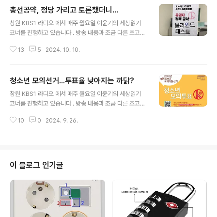
총선공약, 정당 가리고 토론했더니...
글 내용
창원 KBS1 라디오 에서 매주 월요일 이윤기의 세상읽기
코너를 진행하고 있습니다 . 방송 내용과 조금 다른 초고이
기는 하지만 기록을 남기기 위해 포스팅 합니다.(2024. 4.
13
5
2024. 10. 10.
1 방송분)지난 3월 27일 오후 7시, 경남사회적경제혁신타
운에서는 마산, 창원YMCA, 마산, 창원, 진해 YWCA가 공
동 주최한 총선 공약 블라인드 원탁 토론회가 개최었습니
청소년 모의선거...투표율 낮아지는 까닭?
다. 공개 모집한 시민 패널 80여 명이 모여서 4.10총선에
글 내용
출마한 창원 지역 국회의원 후보자 11명의 정책과 공약을
창원 KBS1 라디오 에서 매주 월요일 이윤기의 세상읽기
펼쳐놓고 블라인드 토론회를 개최하였는데요. 오늘은 정당
코너를 진행하고 있습니다 . 방송 내용과 조금 다른 초고이
과 후보를 가려놓고 공약만 놓고 좋은 후보를 뽑았을 때 어
기는 하지만 기록을 남기기 위해 포스팅 합니다.(2024. 3.
떤 결과가 나왔는지 함께 살펴보겠습니다. 블라인드 원
10
0
2024. 9. 26.
4 방송분) 지난 3월 29일 오전 10시 30분 경남 도청 프레
탁 토론회를 주최한 5개 YMCA와 YWCA는, 블라인드 토
스센터에서는 출범을 알리는 기자회견이 개최되었습니
론회를 위하여 창..
다. 오늘은 4.10 총선 시기에 전국적으로 추진되는 경과
와 의미를 함께 생각해보겠습니다. 우리나라에서 청소
년 모의선거가 처음 시작된 것은 2017년 제19대 대통
이 블로그 인기글
령 선거부터입니다. 청소년 모의선거는 지금부터 22년 전
인 2002년부터 시작된 18세 참정권 운동의 일부입니
다. 청소년 당사자와 청소년 지도자들은 2002년부터 당
시 20세였던 선거권 연령을 18세로 낮추자는 운동을 펼쳐
왔습니다. 그 결과 2005년에는..