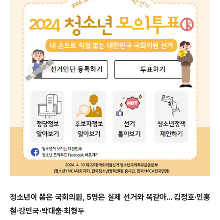
청소년이 뽑은 국회의원, 5명은 실제 선거와 똑같아... 김정호·민홍
철·강민국·박대출·최형두