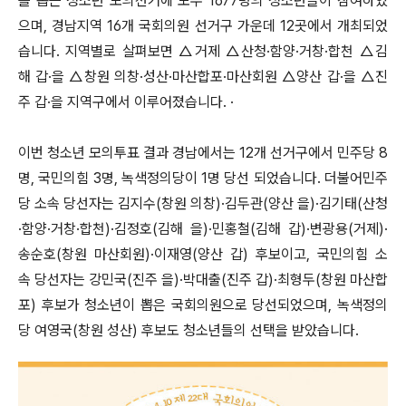
를 뽑는 청소년 모의선거에 모두 1677명의 청소년들이 참여하였
으며, 경남지역 16개 국회의원 선거구 가운데 12곳에서 개최되었
습니다. 지역별로 살펴보면 △거제 △산청·함양·거창·합천 △김
해 갑·을 △창원 의창·성산·마산합포·마산회원 △양산 갑·을 △진
주 갑·을 지역구에서 이루어졌습니다. ·
이번 청소년 모의투표 결과 경남에서는 12개 선거구에서 민주당 8
명, 국민의힘 3명, 녹색정의당이 1명 당선 되었습니다. 더불어민주
당 소속 당선자는 김지수(창원 의창)·김두관(양산 을)·김기태(산청
·함양·거창·합천)·김정호(김해 을)·민홍철(김해 갑)·변광용(거제)·
송순호(창원 마산회원)·이재영(양산 갑) 후보이고, 국민의힘 소
속 당선자는 강민국(진주 을)·박대출(진주 갑)·최형두(창원 마산합
포) 후보가 청소년이 뽑은 국회의원으로 당선되었으며, 녹색정의
당 여영국(창원 성산) 후보도 청소년들의 선택을 받았습니다.