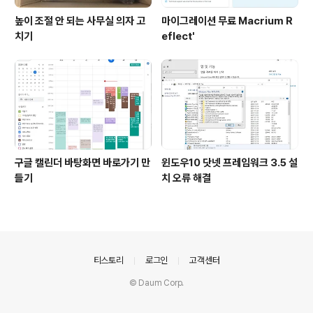
높이 조절 안 되는 사무실 의자 고
마이그레이션 무료 Macrium R
치기
eflect'
구글 캘린더 바탕화면 바로가기 만
윈도우10 닷넷 프레임워크 3.5 설
들기
치 오류 해결
의안내
티스토리
로그인
고객센터
© Daum Corp.