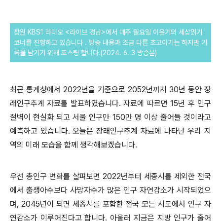
창원 KBS1 라디오 <라이브 경남>에서 매주 월요일 이윤기의 세상읽기
코너를 진행하고 있습니다 . 방송 내용과 조금 다른
초고이기는 하지만 기
록을 남기기 위해 포스팅 합니다.(2024. 6. 3 방송분)
최근 통계청에서
2022
년을 기준으로
2052
년까지
30
년 동안 장
래인구추계 자료를 발표하였습니다
.
자료에 따르면
15
년 후 인구
절벽이 현실화 되고 서울 인구만
150
만 명 이상 줄어들 것이라고
예측하고 있습니다
.
오늘은 장래인구추계 자료에 나타난 우리 지
역의 미래 모습을 함께 생각해보겠습니다
.
우선 총인구 변화를 살펴보면
2022
년부터 세종시를 제외한 전국
에서 출생아수보다 사망자수가 많은 인구 자연감소가 시작되었으
며
, 2045
년이 되면 세종시를 포함한 전국 모든 시도에서 인구 자
연감소가 이루어진다고 합니다
.
아울러 지금은 지방 인구가 줄어