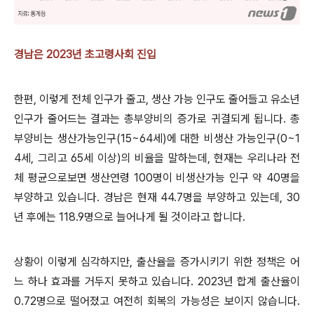
경남은 2023년 초고령사회 진입
한편
,
이렇게 전체 인구가 줄고
,
생산 가능 인구도 줄어들고 유소년
인구가 줄어드는 결과는 총부양비의 증가로 귀결되게 됩니다
.
총
부양비는 생산가능인구
(15~64
세
)
에 대한 비생산 가능인구
(0~1
4
세
,
그리고
65
세 이상
)
의 비율을 말하는데
,
현재는 우리나라 전
체 평균으로보면 생산연령
100
명이 비생산가능 인구 약
40
명을
부양하고 있습니다
.
경남은 현재
44.7
명을 부양하고 있는데
, 30
년 후에는
118.9
명으로 늘어나게 될 것이라고 합니다
.
상황이 이렇게 심각하지만
,
출산율을 증가시키기 위한 정책은 어
느 하나 효과를 거두지 못하고 있습니다
. 2023
년 합계 출산율이
0.72
명으로 떨어졌고 여전히 회복의 가능성은 보이지 않습니다
.