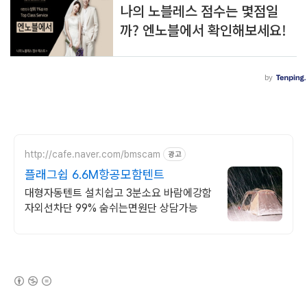
http://cafe.naver.com/bmscam
광고
플래그쉽 6.6M항공모함텐트
대형자동텐트 설치쉽고 3분소요 바람에강함
자외선차단 99% 숨쉬는면원단 상담가능
(새창열림)