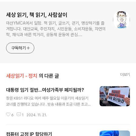
로그 정보
세상 읽기, 책 읽기, 사람살이
마산YMCA에서 일함. 책 읽기, 글쓰기, 걷기, 명상하기를 즐
겨합니다. 대안교육, 주민자치, 시민운동, 소비자운동, 자연의
학, 채식과 바른 먹거리, 공동체 운동에 관심.
ymcatop@gmail.com http://twtkr.com/ymcaman
http://www.facebook.com/ymcaman
구독하기
더보기
세상읽기 - 정치
의 다른 글
대통령 임기 절반...여성가족부 폐지될까?
글 내용
창원 KBS1 라디오 에서 매주 월요일 이윤기의 세상읽기
코너를 진행하고 있습니다 . 방송 내용과 조금 다른 초고이
기는 하지만 기록을 남기기 위해 포스팅 합니다.(2024. 5.
6
1
2024. 11. 21.
13 방송분) 어린이날, 어버이날이 포함된 가정의 달 5
월 잘 보내고 계시겠지요? 오늘은 윤석열 정부 출범 이
후 가족 심하게 부침을 겪고 있으며, 석 달 가까이 장관
컴퓨터 고정 IP 할당하기
이 공석 상태인데, 국회도 언론도 관심을 가지지 않고 방