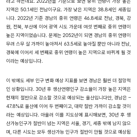
라고 하는데요
. 2022
년을 기준으로 보면 중위 연령이 가장 높은
지역은
50.1
세인 전남이구요
.
가장 낮은 지역은
38.8
세인 세종입
니다
. 2022
년 기준 경남의 중위 연령은
46.8
세로 전남
,
경북
,
강
원
,
전북
,
부산에 이어 광역 시도 가운데 여섯 번째로 중위 연령이
높은 지역이었습니다
.
문제는
2052
년이 되면 경남의 중위 연령이
무려 스무 살 가까이 높아져서
63.5
세로 높아질 뿐만 아니라 전남
,
경북에 이어서 세 번째로 중위 연령이 높은 지역으로 바뀌게 될 것
이라는 예상입니다
.
이 밖에도 세부 인구 변화 예상 지표를 보면 경남은 훨씬 더 절망적
인 상황입니다
. 30
년 후 생산연령인구 감소율이 가장 높은 지역은
현재의 절반으로 감소할 것으로 예상되는 울산입니다만
,
경남은
–
47.8%
로 울산에 이어 두 번째이고
,
대략 절반 가까이 감소할 것이
라는 예상입니다
.
아울러 이를 지도상에 표시해보면
, 30
년 후 생
산가능인구가 절반이 넘는 지역은 서울
,
경기
,
세종 밖에 남지 않으
며
,
다른 시도는 모두 생산가능 인구가 절반이 안될 것으로 예상됩