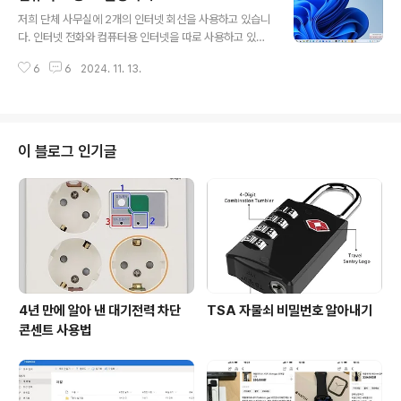
글 내용
치 상태에 있는 여성가족부 문제에 대하여 함께 생각해 보
저희 단체 사무실에 2개의 인터넷 회선을 사용하고 있습니
겠습니다. 여성가족부 폐지 논란이 시작된 것은 지난 20
다. 인터넷 전화와 컴퓨터용 인터넷을 따로 사용하고 있는
대 대통령 선거에 출마한 국민의힘, 우리공화당 등 보수정
데, 원인을 정확히 알 수 없지만 자동 IP 할당을 받으면 컴
당 후보들이 여성가족부 폐지를 공약으로 내걸면서 시작되
6
6
2024. 11. 13.
퓨터 끼리 IP가 충돌하는 현상이 발생하였습니다. 사무기
었고, 윤석열 대통령 당선 이후에 여성가족부 폐지를 추진
기를 관리해주시는 회사 사장님께서 고정 IP를 할당하는
하면서 본격화 되었지요. 여당이된 국..
방식으로 해결해주셨는데요. 새 컴퓨터를 구입하거나 윈도
우를 새로 설치하는 경우 고정IP를 새로 할당해야 하더군
요. 오늘 포스팅은 제가 잘 기억이 안 날 때를 대비하여 기
이 블로그 인기글
록으로 남겨두는 것입니다. 1. 맨 먼저 바탕화면 오른 쪽 아
래에 있는 아이콘을 마우스로 우클릭하여 을 클릭 합니
다. 2. 다음 화면이 나오면 이더넷을 선택합니다. 3. 다음
화면이 나오면 IP 할당 을 클릭 합니다. 4. 아래와 같이 새
창이 열리면 ..
4년 만에 알아 낸 대기전력 차단
TSA 자물쇠 비밀번호 알아내기
콘센트 사용법