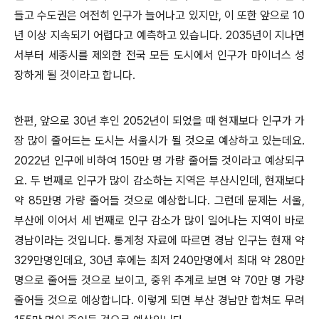
들고 수도권은 여전히 인구가 늘어나고 있지만
,
이 또한 앞으로
10
년 이상 지속되기 어렵다고 예측하고 있습니다
. 2035
년이 지나면
서부터 세종시를 제외한 전국 모든 도시에서 인구가 마이너스 성
장하게 될 것이라고 합니다
.
한편
,
앞으로
30
년 후인
2052
년이 되었을 때 현재보다 인구가 가
장 많이 줄어드는 도시는 서울시가 될 것으로 예상하고 있는데요
.
2022
년 인구에 비하여
150
만 명 가량 줄어들 것이라고 예상되구
요
.
두 번째로 인구가 많이 감소하는 지역은 부산시인데
,
현재보다
약
85
만명 가량 줄어들 것으로 예상합니다
.
그런데 문제는 서울
,
부산에 이어서 세 번째로 인구 감소가 많이 일어나는 지역이 바로
경남이라는 것입니다
.
통계청 자료에 따르면 경남 인구는 현재 약
329
만명인데요
, 30
년 후에는 최저
240
만명에서 최대 약
280
만
명으로 줄어들 것으로 보이고
,
중위 추계로 보면 약
70
만 명 가량
줄어들 것으로 예상합니다
.
이렇게 되면 부산 경남만 합쳐도 무려