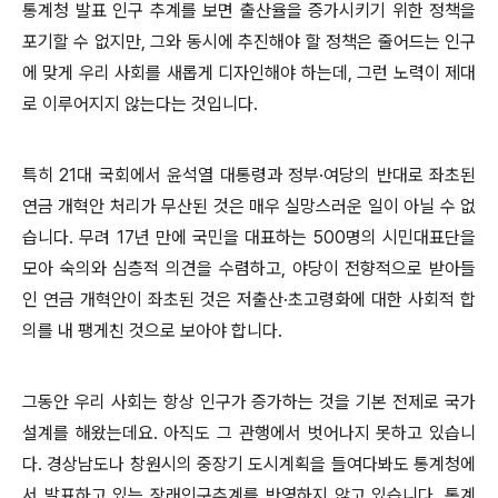
통계청 발표 인구 추계를 보면 출산율을 증가시키기 위한 정책을
포기할 수 없지만
,
그와 동시에 추진해야 할 정책은 줄어드는 인구
에 맞게 우리 사회를 새롭게 디자인해야 하는데
,
그런 노력이 제대
로 이루어지지 않는다는 것입니다
.
특히
21
대 국회에서 윤석열 대통령과 정부
·
여당의 반대로 좌초된
연금 개혁안 처리가 무산된 것은 매우 실망스러운 일이 아닐 수 없
습니다
.
무려
17
년 만에 국민을 대표하는
500
명의 시민대표단을
모아 숙의와 심층적 의견을 수렴하고
,
야당이 전향적으로 받아들
인 연금 개혁안이 좌초된 것은 저출산
·
초고령화에 대한 사회적 합
의를 내 팽게친 것으로 보아야 합니다
.
그동안 우리 사회는 항상 인구가 증가하는 것을 기본 전제로 국가
설계를 해왔는데요
.
아직도 그 관행에서 벗어나지 못하고 있습니
다
.
경상남도나 창원시의 중장기 도시계획을 들여다봐도 통계청에
서 발표하고 있는 장래인구추계를 반영하지 않고 있습니다
.
통계