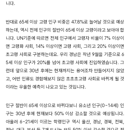
니다
.
반대로
65
세 이상 고령 인구 비중은
47.8%
로 늘어날 것으로 예상
하는데
,
역시 전체 인구의 절반이
65
세 이상 고령이라고 보아야 합
니다
. UN
기준에 따르면 전체 인구에서 고령자 비율이
7%
이상이
면 고령화 사회
, 14%
이상이면 고령 사회
,
그리고
20%
이상이면
초고령 사회로 구분하는데요
.
우리 경남은 작년
9
월을 기준으로
6
5
세 이상 인구가
20%
를 넘어 초고령 사회에 진입하였습니다
.
그
런데 앞으로
30
년 후에는 현재까지는 용어조차 만들어지지 않았
고
,
어떤 인류도 경험해보지 않은 초초초고령 사회로 바뀌게 될 것
이라는 우울한 예측이 나오고 있는 것입니다
.
인구 절반이
65
세 이상으로 바뀌다보니 유소년 인구
(0~14
세
)
인
구는
30
년 후에 현재보다
50%
이상 감소할 것으로 예상됩니다
.
아울러
6~21
세이 이르는 학령인구 역시 울산
,
경남
,
경북
,
전북
,
전남
,
대구
,
부산 등
7
개 도시는 모두
50%
이상 감소할 것으로 전