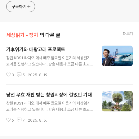
http://www.facebook.com/ymcaman
구독하기
더보기
세상읽기 - 정치
의 다른 글
기후위기와 대왕고래 프로젝트
글 내용
창원 KBS1 라디오 에서 매주 월요일 이윤기의 세상읽기
코너를 진행하고 있습니다 . 방송 내용과 조금 다른 초고이
기는 하지만 기록을 남기기 위해 포스팅 합니다.(2025. 2.
3
5
2025. 8. 19.
17 방송분) ‘대왕고래 프로젝트’라 불린 동해 심해 가스전
개발 사업이 중단되었습니다. 지난 산업통상자원부가 1차
시추 결과를 발표하면서 경제성이 저조하다는 결론을 내렸
당선 무효 재판 받는 창원시장에 걸었던 기대
기 때문입니다. 오늘은 심해 원전 개발 사업에 대하여 함께
글 내용
생각해보겠습니다. 우리나라는 1970년대 경제성장 과정
창원 KBS1 라디오 에서 매주 월요일 이윤기의 세상읽기
에서 두 차례의 석유파동을 경험하였습니다. 1차 석유 파동
코너를 진행하고 있습니다 . 방송 내용과 조금 다른 초고이
은 1973년 발생한 4차 중동 전쟁 시기에 아랍 산유국들의
기는 하지만 기록을 남기기 위해 포스팅 합니다.(2025. 1.
석유무기화 정책으로 오팩이라고 부르는 석유수출국기구
6
7
2025. 8. 5.
27 방송분) 지난 연말 부산고법 창원재판부는 공직선거법
를 만들고 갑자기 석유 가격을 70%나 인상하였으며, 다음
위반 혐의로 기소되어 1심에서 무죄를 선고받은 홍남표 창
해에 다시 석유가격을 12..
원시장의 항소심 선고 공판에서 원심을 파기하고 징역 6개