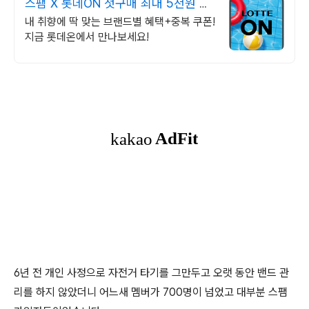
스팸 X 롯데ON 첫구매 최대 5천원 혜
택!
내 취향에 딱 맞는 브랜드별 혜택+중복 쿠폰!
지금 롯데온에서 만나보세요!
6년 전 개인 사정으로 자전거 타기를 그만두고 오랫 동안 밴드 관
리를 하지 않았더니 어느새 멤버가 700명이 넘었고 대부분 스팸