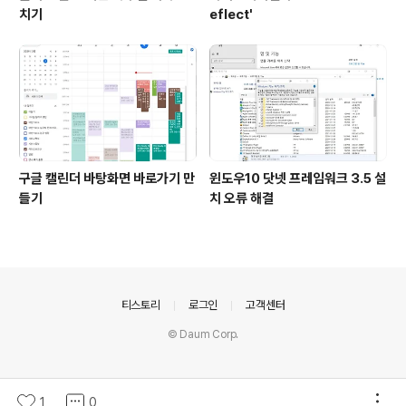
치기
eflect'
구글 캘린더 바탕화면 바로가기 만
윈도우10 닷넷 프레임워크 3.5 설
들기
치 오류 해결
의안내
티스토리
로그인
고객센터
© Daum Corp.
1
0