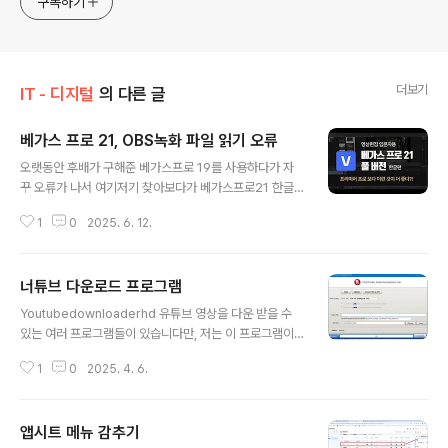
구독하기
더보기
IT - 디지털
의 다른 글
베가스 프로 21, OBS녹화 파일 읽기 오류
글 내용
오랫동안 후배가 구해준 베가스프로 19를 사용하다가 자
꾸 오류가 나서 여기저기 찾아보다가 베가스프로21 한글
판 정품을 구입하였습니다. 인터넷 검색을 하다 39,000원
1
0
2025. 6. 12.
에 정품 구입이 가능하다는 어느 블로거 포스팅을 보고 어
판싱커랫동안 후배가 구해준 베가스프로 19를 사용하다가
자꾸 오류가 나서 여기저기 찾아보다가 베가스프로21 한
너튜브 다운로드 프로그램
글판 정품을 구입하였습니다. 인터넷 검색을 하다 39,000
글 내용
원에 정품 구입이 가능하다는 어느 블로거 포스팅을 보고
Youtubedownloaderhd 유튜브 영상을 다운 받을 수
URBAN SYNC 에서 구입하였습니다. 아마도 국내총판
있는 여러 프로그램들이 있습니다만, 저는 이 프로그램이
같은 곳인듯한데, 소니 사이트와 다른 곳에서 설치파일을
가장 익숙합니다. 가끔 새로운 버전을 다운 받지 않으면 유
다운로드 받아서 정식 인증번호를 사용해서 컴퓨터에 설치
1
0
2025. 4. 6.
튜브에서 다운로더가 안 될 때가 있습니다만, 꾸준히 업데
하였습니다. 그런데, OBS에서 녹화한 MP4 파일이 불러
이트만 하면 문제 없이 사용이 가능합니다. https://ww
오기가 안 되는 오류가 났습니다. 구글링..
w.youtubedownloaderhd.com/ Youtube Downlo
앱시트 메뉴 감추기
ader HD - Download Video for FreeYoutube Do
글 내용