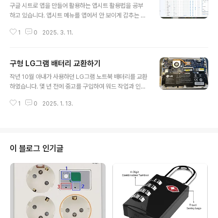
wnloader HD is a FREEWARE tool. It contains abs
구글 시트로 앱을 만들어 활용하는 앱시트 활용법을 공부
olutely NO ADWARE, NO SPYWARE, NO REGIST
하고 있습니다. 앱시트 메뉴를 앱에서 안 보이게 감추는 방
RATION, NO POPUPS, NO MALWARE or other un
법은 두 가지인데요. 아래 예시는 id가 앱시트에 표시되지
wanted software.www..
1
0
2025. 3. 11.
않게 하는 방법입니다. 가장 일반적인 방법은 show? 항목
의 체크를 해제하는 방법입니다. 이 방법을 사용하면 앱에
서 id 메뉴는 표시되지 않습니다만, 두 번째 사진의 빨간 박
구형 LG그램 배터리 교환하기
스에 나와 있는 에러메시지가 뜹니다. 앱을 사용하지 못하
글 내용
는 것은 아니지만, 에러 메시지가 나타나는 것이 찜찜해서
작년 10월 아내가 사용하던 LG그램 노트북 배터리를 교환
전문가이신 김종원 선생님께 도움을 요청하였습니다. 두
하였습니다. 몇 년 전에 중고를 구입하여 워드 작업과 인터
번째 방법은 view의 차량운행기록_Form> - Column o
넷 검색 용도로 잘 사용하고 있었는데, 배터리 수명이 다 되
rder를 Manual에서 id를 제거합니다. 앱시트 활용법을
1
0
2025. 1. 13.
어 전원 연결을 하지 않으면 5분도 사용할 수 없는 상태가
까먹지 않기 위해서 기록으로 남겨둡니다.
되었습니다. 다행히 인터넷 검색을 해보니 LG그램 노트북
배터리 교환은 그닥 어려운 작업이 아니었습니다. 알리 익
스프레스에서 배터리를 주문하였습니다. 알리익스프레
스 https://ko.aliexpress.com/item/10050019771
이 블로그 인기글
04277.html?spm=a2g0o.order_list.order_list_m
ain.11.2514140feohshI&gatewayAdapt=glo2ko
r LG 정품 배터리를 빼내고 알리익스프레스에서 구입한
새로운 배터리로 교체하였..