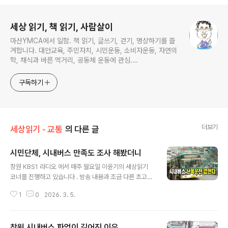
로그 정보
세상 읽기, 책 읽기, 사람살이
마산YMCA에서 일함. 책 읽기, 글쓰기, 걷기, 명상하기를 즐
겨합니다. 대안교육, 주민자치, 시민운동, 소비자운동, 자연의
학, 채식과 바른 먹거리, 공동체 운동에 관심.
ymcatop@gmail.com http://twtkr.com/ymcaman
http://www.facebook.com/ymcaman
구독하기
더보기
세상읽기 - 교통
의 다른 글
시민단체, 시내버스 만족도 조사 해봤더니
글 내용
창원 KBS1 라디오 에서 매주 월요일 이윤기의 세상읽기
코너를 진행하고 있습니다 . 방송 내용과 조금 다른 초고이
기는 하지만 기록을 남기기 위해 포스팅 합니다.(2026. 1.
1
0
2026. 3. 5.
12 방송분) 지난주에 경남소비자단체협의회가 2025년
시내버스 서비스 만족도 조사 결과와 원탁토론회 결과를
발표하였는데요. 오늘은 2022년 이후 3년 만에 실시된 경
창원 시내버스 파업이 길어진 이유
남도민들의 시내버스 서비스 만족도 조사 결과와 개선 방