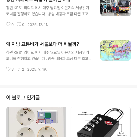
글 내용
안에 대하여 함께 생각해보겠습니다. 이번 조사는 2025년
창원 KBS1 라디오 에서 매주 월요일 이윤기의 세상읽기
11월 10일부터 30일까지 20여 일 동안 경남도민 1004
코너를 진행하고 있습니다 . 방송 내용과 조금 다른 초고이
명을 대상으로 실시되었습니다. 1004명의 도민은 창원 3
기는 하지만 기록을 남기기 위해 포스팅 합니다.(2025. 6.
53명, 김해 116명, 양산 113명, 진주 105명, 거제 89명,
0
0
2025. 12. 11.
2 방송분) 지난 5월 28일 시작된 창원시내버스 파업이 역
통영 85명, 사천 77명, 거창군 50명, 기타 지역 16명..
대 가장 긴 파업으로 지속되고 있습니다. 당초 서울, 부산,
광주, 창원이 같은 날짜에 파업을 시작하기로 하였습니다
왜 지방 교통비가 서울보다 더 비쌀까?
만, 다른 지역은 모두 파업이 중단되었는데 창원에서만 장
글 내용
기간 파업이 지속되고 있습니다. 교통 약자인 청소년과 고
창원 KBS1 라디오 에서 매주 월요일 이윤기의 세상읽기
령자 그리고 서민들이 주로 이용하는 시내버스 파업이 6일
코너를 진행하고 있습니다 . 방송 내용과 조금 다른 초고이
째를 이어가는 것은 창원에서는 처음 벌어지는 장기파업이
기는 하지만 기록을 남기기 위해 포스팅 합니다.(2025. 3.
고 전국적으로도 유례를 찾기 힘든 일인데요. 오늘은 창원
3
2
2025. 9. 19.
17 방송분) 마산-부전 복선 전철 10년째 공사 중 지난 3월
에서만 시내버스 파업이 길어지고 있는 이유에 대하여 함
4일 박완수 경남도지사가 도청 확대간부회의에서 "마산~
께 생각해 보겠습니다. 창원..
부전 복선전철이 이른 시일 안에 개통하도록 관련 부서는
전력투구해달라"고 지시했다고 합니다. 공사 시작 후 10년
넘게 사업을 완료하지 못하고 있는 마산-부전 복선전철을
이 블로그 인기글
올해 일부만이라도 개통할 수 있도록 국토교통부 등 관계
기관과 적극적으로 협의하도록 지시했다고 하는데요. 오늘
은 마산-부전 복선전철 개통 지연과 수도권 GTX 개통 문
제를 함께 생각해보겠습니다. 마산에서 부전역까지 무궁화
호 기차를 타면 1시간 2..