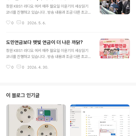
글 내용
창원 KBS1 라디오 에서 매주 월요일 이윤기의 세상읽기
코너를 진행하고 있습니다 . 방송 내용과 조금 다른 초고이
기는 하지만 기록을 남기기 위해 포스팅 합니다.(2026. 4.
0
0
2026. 5. 6.
14 방송분) 지난 4월 4일(토) 오후 2시, 경남교육청 중앙
현관 앞에서 도내 7개 지역에서 활동하는 40여 명의 청소
년YMCA 대표들이 모여 발대식을 개최하고 10만 유권자
도민연금보다 햇빛 연금이 더 나은 까닭?
모집을 시작하였습니다. 오늘은 우리나라 청소년 모의투표
글 내용
를 다른 나라 사례와 비교해보고, 민주시민교육으로 정착
창원 KBS1 라디오 에서 매주 월요일 이윤기의 세상읽기
시킬 수 있는 방안에 대하여 함께 생각해보겠습니다. 우리
코너를 진행하고 있습니다 . 방송 내용과 조금 다른 초고이
나라에서 청소년 모의투표가 처음 시작된 것은 지난 2017
기는 하지만 기록을 남기기 위해 포스팅 합니다.(2026. 4.
년 19대 대통령 선거 때부터입니다. 당시 전국에서 6만 명
0
0
2026. 4. 30.
6 방송분) 지난 1일 경남도청 대회의실에서 박완수 경남도
이 넘는 청소년들이 대통령선거 모의투표 선거인단으로 등
지사와 경남도민연금 가입자 90여명이 참석한 가운데 「경
록하였고, 86%인..
남도민연금 소통 간담회 및 연금관리 특강」이 개최되었습
니다. 이날 간담회는 지난 1월 3일만에 1만명 가입자가 몰
렸던 경남도민연금의 운영 방향을 정립하고 정책 체감도를
이 블로그 인기글
극대화하기 위해 가입자와 직접 소통하는 간담회였다고 하
는데요. 오늘은 박완수 지사의 4년 임기를 대표하는 민생
복지 정책이라고 할 수 있는 경남도민연금에 대하여 살펴
보겠습니다. 경남도민연금은 2025년 9월 경상남도의회
에서 「경남도민연금 운영 및 지원에..