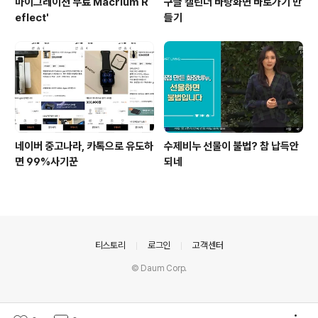
마이그레이션 무료 Macrium R
구글 캘린더 바탕화면 바로가기 만
eflect'
들기
네이버 중고나라, 카톡으로 유도하
수제비누 선물이 불법? 참 납득안
면 99%사기꾼
되네
의안내
티스토리
로그인
고객센터
© Daum Corp.