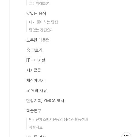
트라이애슬론
맛있는 음식
내가 좋아하는 맛집
맛있는 간편요리
노무현 대통령
숨 고르기
IT - 디지털
시시콜콜
채식이야기
51%의 자유
현장기록, YMCA 역사
학술연구
민간단체소비자운동의 형성과 활동성과
학술자료