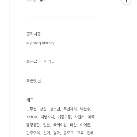
아무튼 마산
공지사항
My blog history
최근글
인기글
최근댓글
태그
노무현
창원
청소년
주민자치
박완수
YMCA
지방자치
대중교통
자전거
미국
행정통합
일본
국회의원
마산
아이폰
민주주의
선거
평화
블로그
교육
진해