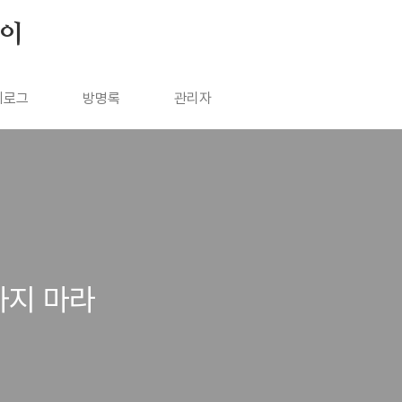
살이
치로그
방명록
관리자
하지 마라