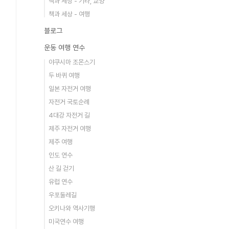
책과 세상 - 기타, 교양
책과 세상 - 여행
블로그
운동 여행 연수
야쿠시마 조몬스기
두 바퀴 여행
일본 자전거 여행
자전거 국토순례
4대강 자전거 길
제주 자전거 여행
제주 여행
인도 연수
산 길 걷기
유럽 연수
우포둘레길
오키나와 역사기행
미국연수 여행