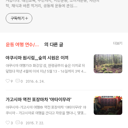
겨합니다. 대안교육, 주민자치, 시민운동, 소비자운동, 자연의
학, 채식과 바른 먹거리, 공동체 운동에 관심.
ymcatop@gmail.com http://twtkr.com/ymcaman
http://www.facebook.com/ymcaman
구독하기
더보기
운동 여행 연수/야쿠시마 조몬스기
의 다른 글
야쿠시마 원시림,,,숲의 시원은 이끼
글 내용
야쿠시마 여행기① 화강암 섬, 원령공주의 숲은 이끼로 뒤
덮혔다 작년 4월에 이어 지난 5월 13 - 16일까지 3박 4일
일정으로 지구상에서 가장 나이 많은 삼나무로 추정되는
9
0
2016. 6. 24.
조몬스기가 있는 야쿠시마 여행을 다녀왔습니다. 제가 일
하는 단체의 70주년을 기념하면서 회원들과 야쿠시마까지
조몬스기를 보러 갔다 온 일을 두고 마치 친일 행위라고 한
가고시마 역전 포장마차 '야타이무라'
것처럼 '견강부회'하는 사람이 있어 거슬리기는 합니다만,
글 내용
여행기를 기록으로 남깁니다. 일본 여행도 쉬운 일이 아닌
야쿠시마-가고시마 여행⑫ 역전 포장마차 '야타이무라' 야
데, 후쿠오카 최남단 가고시마에서 배를 타고 3시간이나
쿠시마 - 가고시마로 여행을 간다고 자랑을 했더니, 몇몇
가야하는 야쿠시마를 다시 다녀왔습니다. 가고시마에서 배
지인들이 적극적으로 추천해 준 장소입니다. 가고시마에서
를 타고 간 것은 아니고 후쿠오카 공항에서 하루 1번 있는
3
0
2015. 7. 22.
1박을 한다면 밤에 꼭 들러야 하는 곳으로 추천을 해주더군