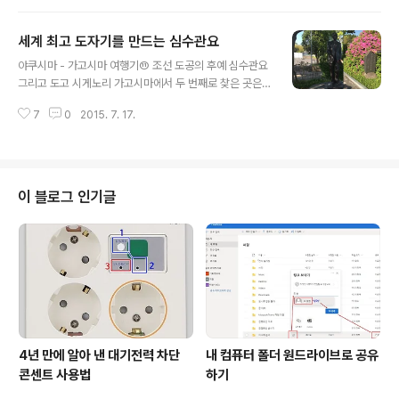
일본 국내선 비행기를 타고 야쿠시마까지 곧장 갔습니다.
요. 일행이 여러 명이었지만 가고시마에서 밤 시간은 어려
시간을 아낄 수 있었던 대신 비용..
지 않게 '야타이무라'로 정해졌습니다. 기후가 따뜻한 남쪽
세계 최고 도자기를 만드는 심수관요
해안 도시 가고시마는 풍부한 농수산물 덕분에 다양한 먹
글 내용
거리로 유명했다고 합니다. 그런 가고시마 지역의 먹거리
야쿠시마 - 가고시마 여행기⑪ 조선 도공의 후예 심수관요
문화를 합리적인 가격으로 한 자리에서 경험할 수 있는 곳
그리고 도고 시게노리 가고시마에서 두 번째로 찾은 곳은
이 바로 '야타이무라'라고 하더군요. 야타이무라의 정식 명
심수관요입니다. 일본 큐슈 최남단 가고시마에 한국 이름
칭은가곳마 후루사토 야타이무라(鹿児島故郷屋台村)>
7
0
2015. 7. 17.
을 사용하는 도자기 공장이 있다는 것으로 짐작할 수 있겠
입니다. 가곳마는 가고시마의 사투리이며 후루사토는 고향
지만, 심수관 가문은 임진왜란 당시 일본으로 끌려 온 조선
을 뜻하고, 야타이(屋台)는 포장마차 혹은 노점을..
도공 가문입니다. 임진왜란에 이은 정유재란 ! 정유재란 당
시 전라도 남원의 도공이었던 심당길 일가는 왜군에게 끌
려와 1597년 가고시마 사츠마 마을에 정착하게 되었다고
이 블로그 인기글
합니다. 왜군의 포로로 끌려오면서도 "고향의 흙과 유약 그
리고 한문과 한글 서적을 배 밑창에 숨겨" 왔다고 합니다 .
심당길의 후손들은 일본 가고시마 사츠마에 자리를 잡고
도자기 기술자로 살아오면서도 '석자로 된' 이름을 자손대
대로 버리지 않았습니다. 지금도 심수..
4년 만에 알아 낸 대기전력 차단
내 컴퓨터 폴더 원드라이브로 공유
콘센트 사용법
하기