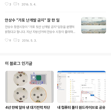
으로 당선된 정의당 노회찬 당선자를 초청하여 를 주제로
3
1
2016. 5. 4.
이야기를 들어봅니다. 이번 아침논단은 지난 총선 전에 약
속된 강연입니다. 20대 총선 선거운동이 시작되기 전에 노
회찬 후보에게 강연을 요청하였고, "당락에 관계 없이 강연
안상수 "가포 난개발 금지" 잘 한 일
을 하겠다"는 약속을 받은 바 있습니다. 노회찬 당선자는
글 내용
국회에서는 진보진영을 대표하는 의원으로 활동하였고, 원
안상수 창원시장이 "가포 뒷산 난개발 금지"입장을 분명히
외에 있을 때는 정치인이기도 하였지만 한편으로는 진보진
밝혔다고 합니다. 지난 지방선거에 안상수 시장이 출마하
영을 대표하는 시사평론(?)가의 역할을 해 하였습니다. 20
는 것을 보고 여러가지 측면에서 못마땅하다는 입장을 밝
대 총선으로 새누리당의 독주가 무너졌지만, 원내 4당 중
9
2
2016. 5. 3.
혔습니다만, 적어도 창원도시철도 포기와 가포 뒷산 난개
어느 정당도 압도적인 지지를 해주지는 않았습니다. 진보
발 금지는 두 가지는 안상수 시장이 취임 이후 한 일 중에서
개혁진영을 지지했던 많은 국민들은 대통..
가장 훌륭한 결단이었다고 생각합니다. 앞서 경남도민일보
를 통해 보도 되었듯이 (주)부영은 옛 한국철강터, 가포 부
대 터 아파트 개발 그리고 해양신도시 아파트 및 오피스텔
이 블로그 인기글
개발과 함께 가포지구와 진해 장천기구에 대규모 기업형
임대주택지구 지정제안서를 냈습니다. 지난 3월 10일 (주)
부영이 경남도에 제출한 제안서에 따르면, 마산합포구 옛
한국철강터 뒤쪽 국립 결행병원과 MBC송신탑, 시내버스
차고지 일대 46만 3000㎡(14만평)..
4년 만에 알아 낸 대기전력 차단
내 컴퓨터 폴더 원드라이브로 공유