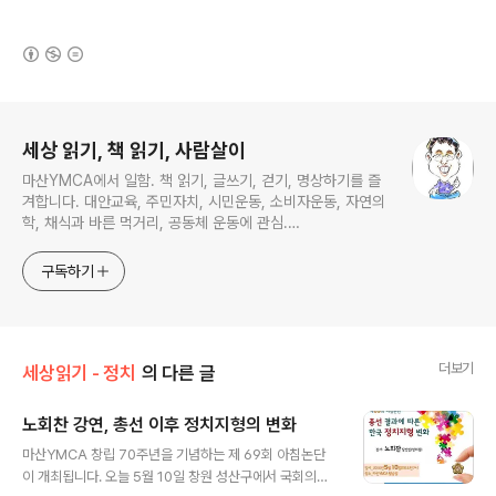
(새창열림)
로그 정보
세상 읽기, 책 읽기, 사람살이
마산YMCA에서 일함. 책 읽기, 글쓰기, 걷기, 명상하기를 즐
겨합니다. 대안교육, 주민자치, 시민운동, 소비자운동, 자연의
학, 채식과 바른 먹거리, 공동체 운동에 관심.
ymcatop@gmail.com http://twtkr.com/ymcaman
http://www.facebook.com/ymcaman
구독하기
더보기
세상읽기 - 정치
의 다른 글
노회찬 강연, 총선 이후 정치지형의 변화
글 내용
마산YMCA 창립 70주년을 기념하는 제 69회 아침논단
이 개최됩니다. 오늘 5월 10일 창원 성산구에서 국회의원