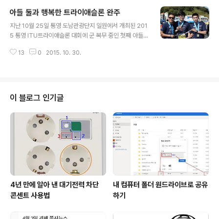
마라톤 대회에 나갔을 때, 경..
달리기 경기에 참가한 첫째 아들 경기 모습을 사진으로 찍
아들 둘과 행복한 트라이애슬론 완주
었습니다. 작년까지만 해도 사이클 경기 모습을 사진으로
글 내용
찍을 수 없었는데, 올해부터 '바꿈터' 주변을 두 번 왕복하
지난 10월 25일 통영 도남관광단지 일원에서 개최된 201
도록 코스가 바뀌었기 때문에 경기모습을 찍을 수 있었습
5 통영 ITU트라이애슬론 대회에 군 복무 중인 첫째 아들,
니다. 처음엔 제 아들 녀석 경기 모습을 찍으려고 카메라를
대안학교에 재학 중인 고3 둘째 아들과 함께 릴레이 경기
들고 준비하고 있었는데, 아들을 기다리다가 자전거를 타
13
0
2015. 10. 30.
에 참가하여 완주하였습니다. 작년, 오십대가 되는 첫 해에
고 달리는 선수들 모습을 카메라에 담게 되었습니다. 전에
통영 ITU 트라이애슬론 대회에 참가하여 3시간 9분 기록
마라톤 대회에 나갔을 때, 경..
으로 완주한 후에 달리기 연습 부족으로 한 동안 부상 후유
증을 겪었습니다. 나이 먹어 가면서 혼자서 수영, 사이클,
자전거를 다 완주하는 것이 힘겹기도 하고, 아들 둘만 둔 아
이 블로그 인기글
버지로서 아들들과 특별한 추억도 만들고 싶어서 지난 봄
부터 아이들을 꼬드겨 통영 트라이애슬론 대회 릴레이 대
회 참가신청을 하였습니다. 하루 전날 대회장에 도착하여
자료집을 받아보니 릴레이 종목에 참가한 선수들도 적지
않았습니다. 저희 삼부자처럼 ..
4년 만에 알아 낸 대기전력 차단
내 컴퓨터 폴더 원드라이브로 공유
콘센트 사용법
하기