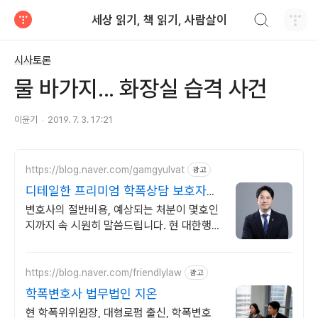
검색하기
세상 읽기, 책 읽기, 사람살이
티스토리
시사토론
물 바가지... 화장실 습격 사건
이윤기
2019. 7. 3. 17:21
https://blog.naver.com/gamgyulvat
광고
디테일한 프리미엄 학폭상담 보호자확
인서 작성 대행 가능
변호사의 절반비용, 예상되는 처분이 몇호인
지까지 속 시원히 말씀드립니다. 현 대한행정
사회 학교폭력 전문교수, 초등학교 학교폭력
전문위원 출신
https://blog.naver.com/friendlylaw
광고
학폭변호사 법무법인 지온
현 학폭위위원장, 대형로펌 출신, 학폭변호