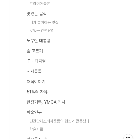
트라이애슬론
맛있는 음식
내가 좋아하는 맛집
맛있는 간편요리
노무현 대통령
숨 고르기
IT - 디지털
시시콜콜
채식이야기
51%의 자유
현장기록, YMCA 역사
학술연구
민간단체소비자운동의 형성과 활동성과
학술자료