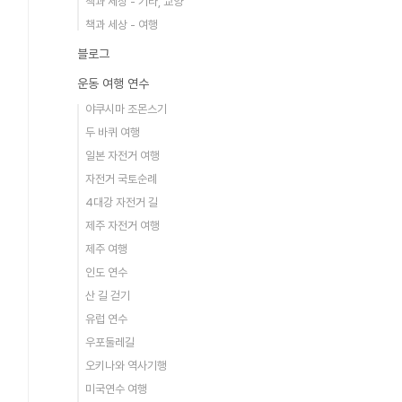
책과 세상 - 기타, 교양
책과 세상 - 여행
블로그
운동 여행 연수
야쿠시마 조몬스기
두 바퀴 여행
일본 자전거 여행
자전거 국토순례
4대강 자전거 길
제주 자전거 여행
제주 여행
인도 연수
산 길 걷기
유럽 연수
우포둘레길
오키나와 역사기행
미국연수 여행