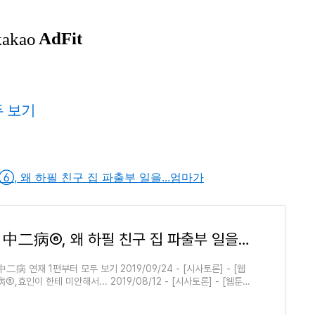
두 보기
中二病⑥, 왜 하필 친구 집 파출부 일을...엄마가
[웹툰] 中二病⑥, 왜 하필 친구 집 파출부 일을...엄마가
中二病 연재 1편부터 모두 보기 2019/09/24 - [시사토론] - [웹
⑤,효인이 한테 미안해서... 2019/08/12 - [시사토론] - [웹툰]
효인이 떠난 빈 자리 2019/08/08 - [시사토론] - 웹툰..