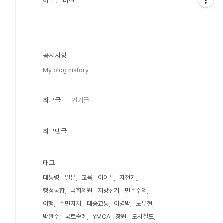
아무튼 마산
공지사항
My blog history
최근글
인기글
최근댓글
태그
대통령
일본
교육
아이폰
자전거
행정통합
국회의원
지방선거
민주주의
여행
주민자치
대중교통
이명박
노무현
박완수
국토순례
YMCA
창원
도시철도