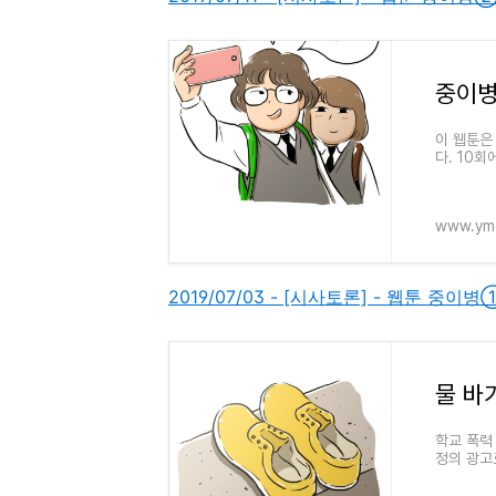
중이병
이 웹툰은
다. 10
따라서..
www.ymc
2019/07/03 - [시사토론] - 웹툰 중이
물 바
학교 폭력
정의 광고
만나실 수도