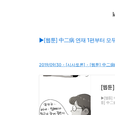
▶[웹툰] 中二病 연재 1편부터 모
2019/09/30 - [시사토론] - [웹툰] 
▶[웹툰] 
툰] 中二病
中二病④, 