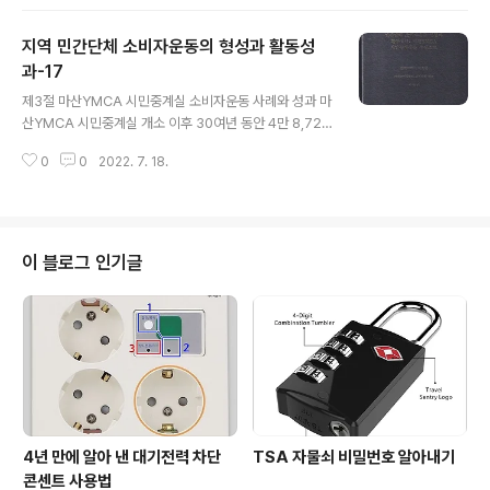
1988년 무렵에 판매한 보험상품의 10년 만기가 도래하였
는데, 당초 확정형으로 약속하였던 이자의 1/10에 정도밖
지역 민간단체 소비자운동의 형성과 활동성
에 안 되는 터무니 없이 낮은 만기환급금을 지급하고, OO
생명 측에서는 21세기 암보험을 만기 확정형 상품으로 판
과-17
글 내용
매한 사실이 없다며 발뺌하였다. 당시 YMCA 시민중계실
제3절 마산YMCA 시민중계실 소비자운동 사례와 성과 마
에 OO생명 출신 보험설계사들이 먼저 OO생명 21세기 암
산YMCA 시민중계실 개소 이후 30여년 동안 4만 8,721
보험 피해사례를 상담하였으며, 10년 전 자신들도 같은 보
건의 소비자 상담을 접수하여 일상적으로 피해구제 활동을
험에 가입하였고 고객들에게도 회사의 교육과 설명을 믿고
0
0
2022. 7. 18.
하였는데, 그중에서 사회적으로 큰 반향을 일으켰던 소비
만기확정형으로 판매하였다고 ..
자운동 사례를 따로 고찰하였다. 이 사례들 중에는 미흡한
제도를 개선하거나 새로운 소비자 보호 제도를 도입하기
위하여 마산YMCA가 최초로 소비자운동을 펼친 사례로
세입자보호조례 제정운동, 마라톤대회 참가비 환불 규정
이 블로그 인기글
마련 운동이 있다. 한편 사회적으로 큰 파장을 일으켰거나
고액으로 다수의 피해자가 발생하였던 사례로는 OO생명
21세기 암보험 피해구제 활동, 신용카드 불법 복제 사건 소
비자 소송, JM글로벌 부당채권 추심 피해구제 활동, 헤나
염모제 피해구제 활동이 있다. 또한 공공요..
4년 만에 알아 낸 대기전력 차단
TSA 자물쇠 비밀번호 알아내기
콘센트 사용법