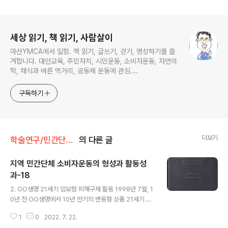
로그 정보
세상 읽기, 책 읽기, 사람살이
마산YMCA에서 일함. 책 읽기, 글쓰기, 걷기, 명상하기를 즐
겨합니다. 대안교육, 주민자치, 시민운동, 소비자운동, 자연의
학, 채식과 바른 먹거리, 공동체 운동에 관심.
ymcatop@gmail.com http://twtkr.com/ymcaman
http://www.facebook.com/ymcaman
구독하기
더보기
학술연구/민간단체소비자운동의 형성과 활동성과
의 다른 글
지역 민간단체 소비자운동의 형성과 활동성
과-18
글 내용
2. OO생명 21세기 암보험 피해구제 활동 1998년 7월, 1
0년 전 OO생명에서 10년 만기의 변동형 상품 21세기 암
보험을 판매하면서 설계사와 가입자들에게 ‘확정형 상
1
0
2022. 7. 22.
품’으로 교육하면서 판매하였다는 상담이 접수되었다. 즉,