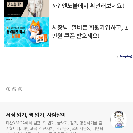
(새창열림)
로그 정보
세상 읽기, 책 읽기, 사람살이
마산YMCA에서 일함. 책 읽기, 글쓰기, 걷기, 명상하기를 즐
겨합니다. 대안교육, 주민자치, 시민운동, 소비자운동, 자연의