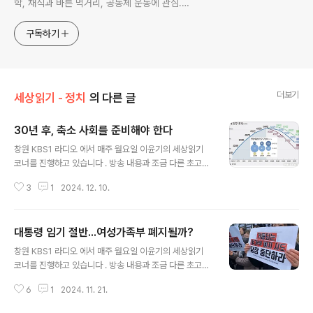
학, 채식과 바른 먹거리, 공동체 운동에 관심.
ymcatop@gmail.com http://twtkr.com/ymcaman
http://www.facebook.com/ymcaman
구독하기
더보기
세상읽기 - 정치
의 다른 글
30년 후, 축소 사회를 준비해야 한다
글 내용
창원 KBS1 라디오 에서 매주 월요일 이윤기의 세상읽기
코너를 진행하고 있습니다 . 방송 내용과 조금 다른 초고이
기는 하지만 기록을 남기기 위해 포스팅 합니다.(2024. 6.
3
1
2024. 12. 10.
3 방송분) 최근 통계청에서 2022년을 기준으로 2052년
까지 30년 동안 장래인구추계 자료를 발표하였습니다. 자
료에 따르면 15년 후 인구절벽이 현실화 되고 서울 인구만
대통령 임기 절반...여성가족부 폐지될까?
150만 명 이상 줄어들 것이라고 예측하고 있습니다. 오늘
글 내용
은 장래인구추계 자료에 나타난 우리 지역의 미래 모습을
창원 KBS1 라디오 에서 매주 월요일 이윤기의 세상읽기
함께 생각해보겠습니다. 우선 총인구 변화를 살펴보면 20
코너를 진행하고 있습니다 . 방송 내용과 조금 다른 초고이
22년부터 세종시를 제외한 전국에서 출생아수보다 사망자
기는 하지만 기록을 남기기 위해 포스팅 합니다.(2024. 5.
수가 많은 인구 자연감소가 시작되었으며, 2045년이 되면
6
1
2024. 11. 21.
13 방송분) 어린이날, 어버이날이 포함된 가정의 달 5
세종시를 포함한 전국 모든 시도에서 인구 자연감소가 이
월 잘 보내고 계시겠지요? 오늘은 윤석열 정부 출범 이