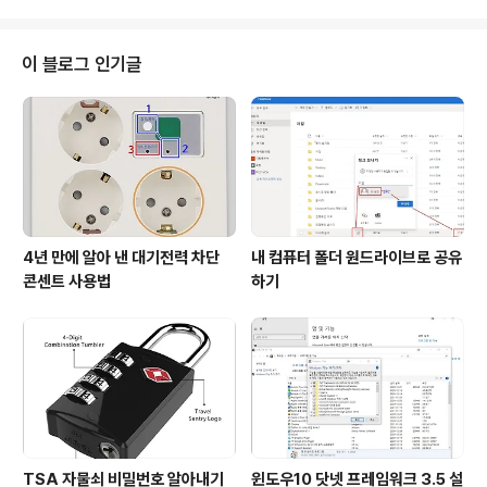
루어진다고 합니다. 아울..
후 가족 심하게 부침을 겪고 있으며, 석 달 가까이 장관
이 공석 상태인데, 국회도 언론도 관심을 가지지 않고 방
치 상태에 있는 여성가족부 문제에 대하여 함께 생각해 보
이 블로그 인기글
겠습니다. 여성가족부 폐지 논란이 시작된 것은 지난 20
대 대통령 선거에 출마한 국민의힘, 우리공화당 등 보수정
당 후보들이 여성가족부 폐지를 공약으로 내걸면서 시작되
었고, 윤석열 대통령 당선 이후에 여성가족부 폐지를 추진
하면서 본격화 되었지요. 여당이된 국..
4년 만에 알아 낸 대기전력 차단
내 컴퓨터 폴더 원드라이브로 공유
콘센트 사용법
하기
TSA 자물쇠 비밀번호 알아내기
윈도우10 닷넷 프레임워크 3.5 설